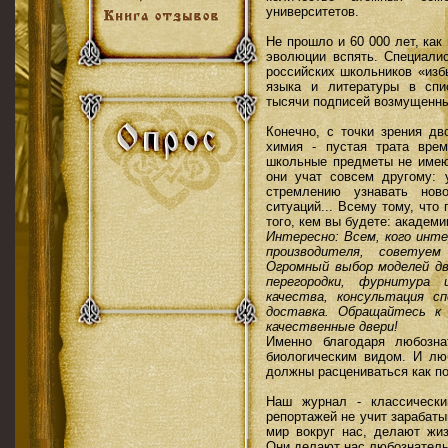
университетов.
Не прошло и 60 000 лет, ка
эволюции вспять. Специали
российских школьников «изб
языка и литературы в спи
тысячи подписей возмущенны
Конечно, с точки зрения дв
химия - пустая трата вре
школьные предметы не имею
они учат совсем другому: 
стремлению узнавать нов
ситуаций... Всему тому, что
того, кем вы будете: академ
Интересно: Всем, кого ин
производителя, советуе
Огромный выбор моделей дв
перегородки, фурнитура 
качества, консультация с
доставка. Обращайтесь к
качественные двери!
Именно благодаря любозн
биологическим видом. И лю
должны расцениваться как по
Наш журнал - классическ
репортажей не учит зарабаты
мир вокруг нас, делают жиз
Они делают нас любознательн