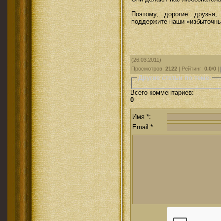
Поэтому, дорогие друзья
поддержите наши «избыточны
(26.03.2011)
Просмотров
:
2122
|
Рейтинг
:
0.0
/
0
|
Другие статьи по теме:
Всего комментариев
:
0
Имя *:
Email *: