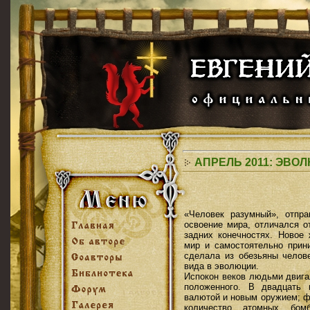
АПРЕЛЬ 2011: ЭВ
«Человек разумный», отпр
освоение мира, отличался о
задних конечностях. Новое 
мир и самостоятельно прин
сделала из обезьяны челове
вида в эволюции.
Испокон веков людьми двига
положенного. В двадцать 
валютой и новым оружием; ф
количество атомных бом