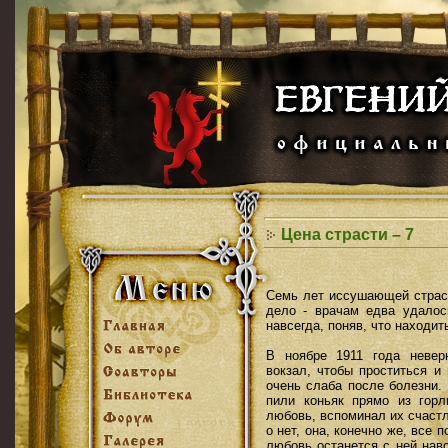
Цена страсти – 7
Семь лет иссушающей страс
дело - врачам едва удалос
навсегда, поняв, что находит
В ноябре 1911 года невер
вокзал, чтобы проститься и
очень слаба после болезни.
пили коньяк прямо из гор
любовь, вспоминал их счаст
о нет, она, конечно же, все
любовь останется с ней навс