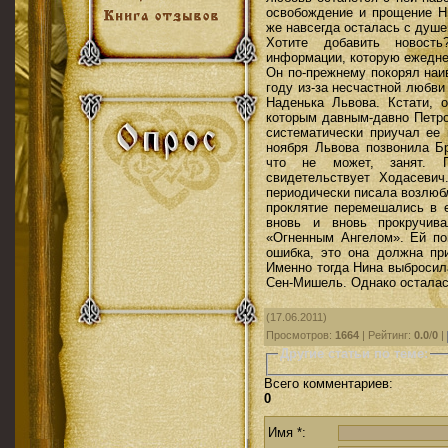
освобождение и прощение Н
же навсегда осталась с душ
Хотите добавить новост
информации, которую ежедне
Он по-прежнему покорял наи
году из-за несчастной любви
Наденька Львова. Кстати, о
которым давным-давно Петр
систематически приучал ее 
ноября Львова позвонила Бр
что не может, занят. П
свидетельствует Ходасеви
периодически писала возлюб
проклятие перемешались в е
вновь и вновь прокручив
«Огненным Ангелом». Ей по
ошибка, это она должна пр
Именно тогда Нина выбросил
Сен-Мишель. Однако осталась
(17.06.2011)
Просмотров
:
1664
|
Рейтинг
:
0.0
/
0
|
Другие статьи по теме:
Всего комментариев
:
0
Имя *: