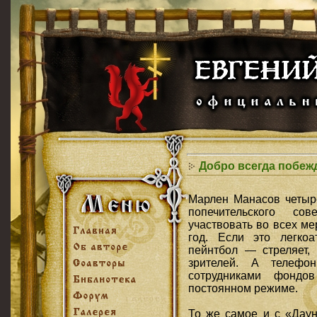
Добро всегда побеж
Марлен Манасов четыре
попечительского со
участвовать во всех ме
год
. Если это легкоат
пейнтбол — стреляет,
зрителей. А телефо
сотрудниками фондо
постоянном режиме.
То же самое и с «Даун