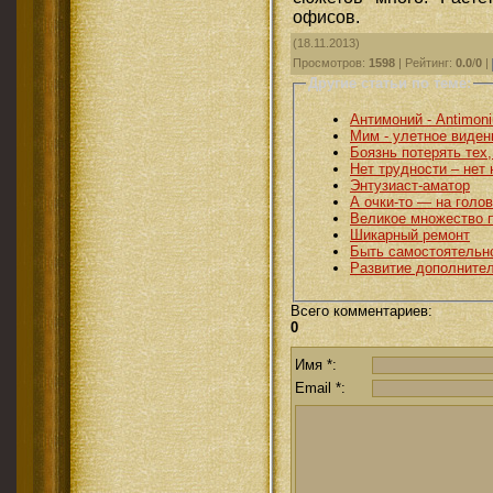
офисов.
(18.11.2013)
Просмотров
:
1598
|
Рейтинг
:
0.0
/
0
|
Другие статьи по теме:
Антимоний - Antimon
Мим - улетное виден
Боязнь потерять тех,
Нет трудности – нет
Энтузиаст-аматор
А очки-то — на голов
Великое множество 
Шикарный ремонт
Быть самостоятельн
Развитие дополните
Всего комментариев
:
0
Имя *:
Email *: