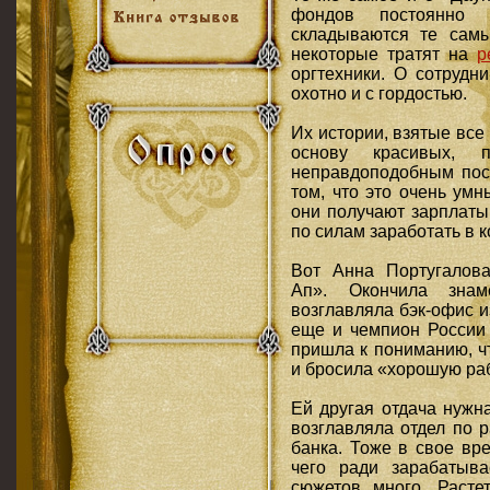
фондов постоянно 
складываются те сам
некоторые тратят на
р
оргтехники. О сотрудн
охотно и с гордостью.
Их истории, взятые все 
основу красивых, 
неправдоподобным пос
том, что это очень ум
они получают зарплаты,
по силам заработать в 
Вот Анна Португалова
Ап». Окончила знам
возглавляла бэк-офис и
еще и чемпион России
пришла к пониманию, чт
и бросила «хорошую ра
Ей другая отдача нужн
возглавляла отдел по 
банка. Тоже в свое вр
чего ради зарабатыв
сюжетов много. Расте