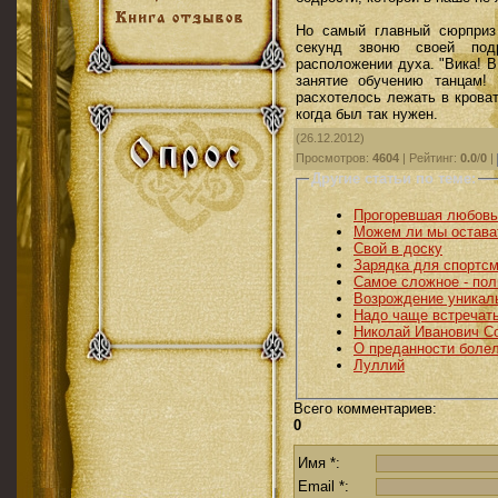
Но самый главный сюрприз 
секунд звоню своей по
расположении духа. "Вика! 
занятие обучению танцам!
расхотелось лежать в кроват
когда был так нужен.
(26.12.2012)
Просмотров
:
4604
|
Рейтинг
:
0.0
/
0
|
Другие статьи по теме:
Прогоревшая любовь
Можем ли мы остават
Свой в доску
Зарядка для спортс
Самое сложное - пол
Возрождение уникал
Надо чаще встречат
Николай Иванович С
О преданности боле
Луллий
Всего комментариев
:
0
Имя *:
Email *: