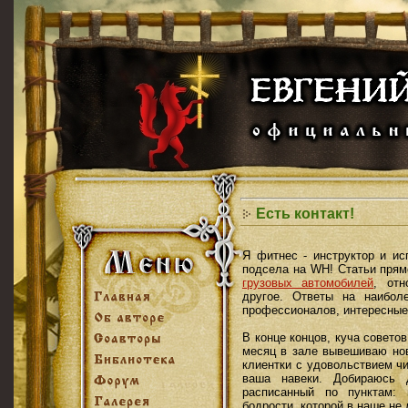
Есть контакт!
Я фитнес - инструктор и ис
подсела на WH! Статьи прямо
грузовых автомобилей
, отн
другое. Ответы на наибол
профессионалов, интересные
В конце концов, куча совето
месяц в зале вывешиваю нов
клиентки с удовольствием ч
ваша навеки. Добираюсь 
расписанный по пунктам: 
бодрости, которой в наше не 