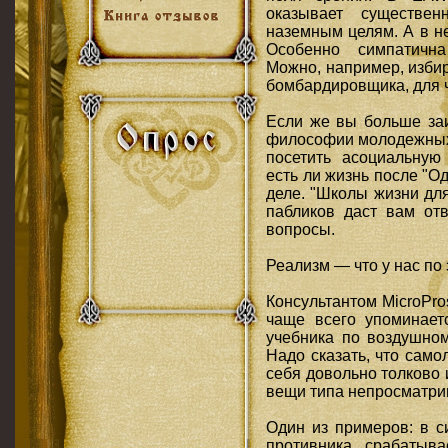
оказывает существе
наземным целям. А в н
Особенно симпатична
Можно, например, избир
бомбардировщика, для ч
Если же вы больше за
философии молодежных 
посетить асоциальную 
есть ли жизнь после "О
деле. "Школы жизни дл
пабликов даст вам от
вопросы.
Реализм — что у нас по 
Консультантом MicroPr
чаще всего упоминает
учебника по воздушному
Надо сказать, что само
себя довольно толково 
вещи типа непросматри
Один из примеров: в с
противника, срабатыв