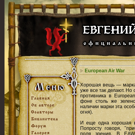
European Air War
Хорошая вещь — марка 
уже все так делают. Но 
противника в European
фоне столь же зелено
наличии марки эта осо
огня).
И еще одна хорошая 
Попросту говоря, "пр
поля зрения. В EAW 