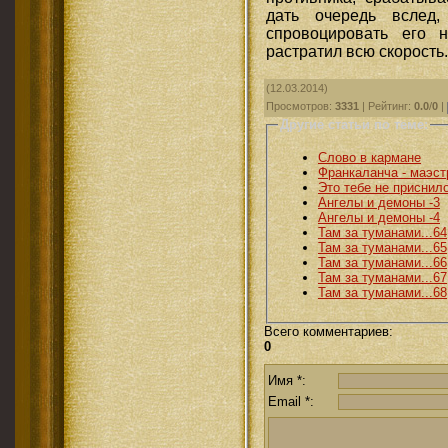
дать очередь вслед,
спровоцировать его
растратил всю скорость.
(12.03.2014)
Просмотров
:
3331
|
Рейтинг
:
0.0
/
0
|
Другие статьи по теме:
Слово в кармане
Франкаланча - маэст
Это тебе не приснил
Ангелы и демоны -3
Ангелы и демоны -4
Там за туманами...64
Там за туманами...65
Там за туманами...66
Там за туманами...67
Там за туманами...68
Всего комментариев
:
0
Имя *:
Email *: