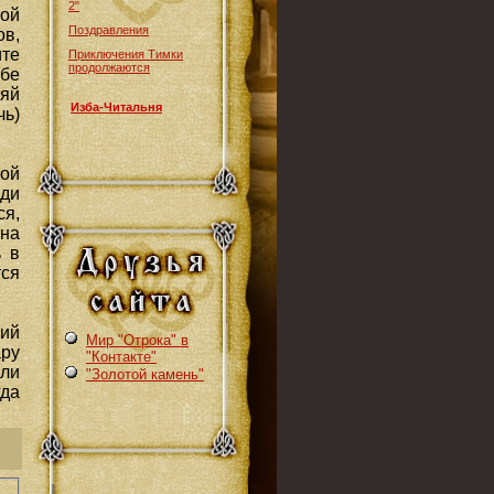
2"
ой
Поздравления
ов,
ите
Приключения Тимки
продолжаются
ебе
яй
Изба-Читальня
чь)
ой
ди
ся,
 на
ь в
ся
зий
Мир "Отрока" в
ару
"Контакте"
или
"Золотой камень"
гда