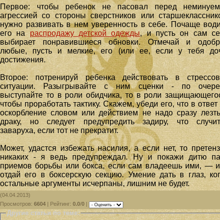
Первое: чтобы ребенок не пасовал перед неминуем
агрессией со стороны сверстников или старшеклассник
нужно развивать в нем уверенность в себе. Почаще вод
его на
распродажу детской одежды
, и пусть он сам с
выбирает понравившиеся обновки. Отмечай и одобр
любые, пусть и мелкие, его (или ее, если у тебя до
достижения.
Второе: потренируй ребенка действовать в стрессов
ситуации. Разыгрывайте с ним сценки - по очере
выступайте то в роли обидчика, то в роли защищающего
чтобы проработать тактику. Скажем, убеди его, что в ответ
оскорбление словом или действием не надо сразу лезт
драку, но следует предупредить задиру, что случит
заваруха, если тот не прекратит.
Может, удастся избежать насилия, а если нет, то претен
никаких - я ведь предупреждал. Ну и покажи дитю п
приемов борьбы или бокса, если сам владеешь ими, — 
отдай его в боксерскую секцию. Умение дать в глаз, ко
остальные аргументы исчерпаны, лишним не будет.
(04.04.2013)
Просмотров
:
6604
|
Рейтинг
:
0.0
/
0
|
Другие статьи по теме: