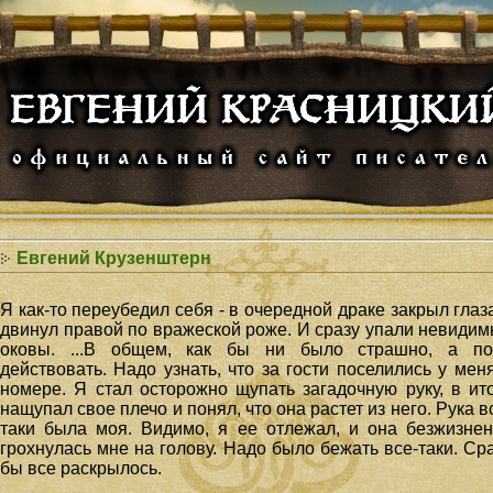
Евгений Крузенштерн
Я как-то переубедил себя - в очередной драке закрыл глаз
двинул правой по вражеской роже. И сразу упали невиди
оковы
. ...В общем, как бы ни было страшно, а по
действовать. Надо узнать, что за гости поселились у мен
номере. Я стал осторожно щупать загадочную руку, в ит
нащупал свое плечо и понял, что она растет из него. Рука в
таки была моя. Видимо, я ее отлежал, и она безжизне
грохнулась мне на голову. Надо было бежать все-таки. Ср
бы все раскрылось.