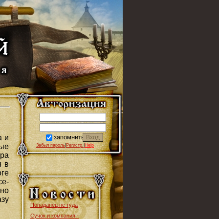
запомнить
а и
мые
Забыл пароль
|
Регистр.
|
Help
ра
я в
оге
се-
нно
азу
Попаданец не туда
Сучок и компания -