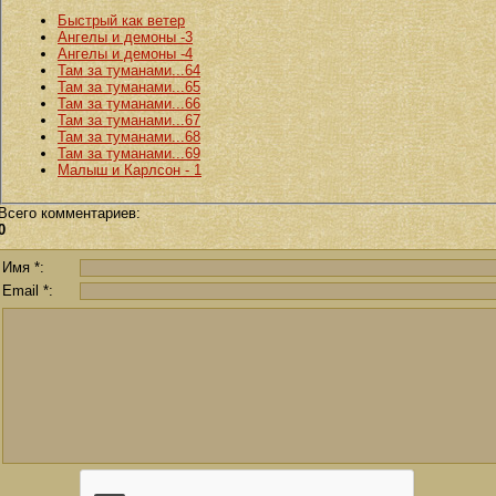
Быстрый как ветер
Ангелы и демоны -3
Ангелы и демоны -4
Там за туманами...64
Там за туманами...65
Там за туманами...66
Там за туманами...67
Там за туманами...68
Там за туманами...69
Малыш и Карлсон - 1
Всего комментариев
:
0
Имя *:
Email *: