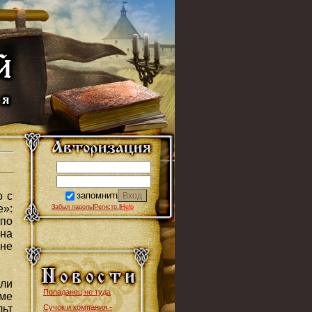
запомнить
о с
е»
:
Забыл пароль
|
Регистр.
|
Help
 по
Она
 не
ли
Попаданец не туда
оме
Сучок и компания -
льт