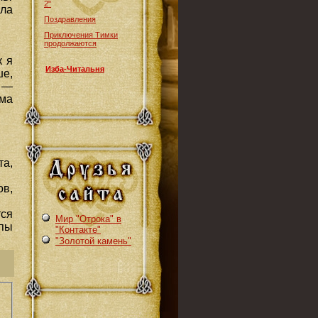
2"
ла
Поздравления
Приключения Тимки
продолжаются
к я
Изба-Читальня
ше,
д —
ама
та,
ов,
тся
Мир "Отрока" в
апы
"Контакте"
"Золотой камень"