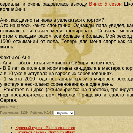
сериалы, и очень радовалась выходу
Винкс 5 сезон
Шко
волшебниц.
Аня, как давно ты начала увлекаться спортом?
Это началось как-то спонтанно. Однажды папа увидел, ка
отжимаюсь, и начал меня тренировать. Сначала мень
потом с каждым разом все больше и больше. Мой рекор
1500 отжиманий от пола. Теперь для меня спорт как с
жизнь.
Факты об Ане
- Аня — абсолютная чемпионка Сибири по фитнесу.
- В 9 лет выполнила нормативы кандидата в мастера спор
а в 10 уже выступала на взрослых соревнованиях.
- 1 марта 2010 года поставила сразу 5 мировых рекорд
участвуя в нескольких соревнованиях в один день.
- Работает в цирке (эквилибристка на тростях), тренируе
под предводительством Николая Грищенко и своего п
Сергея.
(08.10.2013)
Просмотров
:
3139
|
Рейтинг
:
0.0
/
0
|
Другие статьи по теме:
Красный сурик - Plumbum rubrum
Сатурнов сахар - Plumbum album