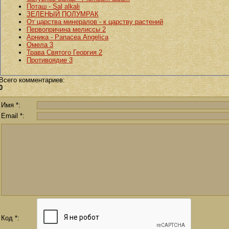
Поташ - Sal alkali
ЗЕЛЕНЫЙ ПОЛУМРАК
От царства минералов - к царству растений
Первопричина мелиссы 2
Арника - Panacea Angelica
Омела 3
Трава Святого Георгия 2
Противоядие 3
Всего комментариев
:
0
Имя *:
Email *:
Код *: