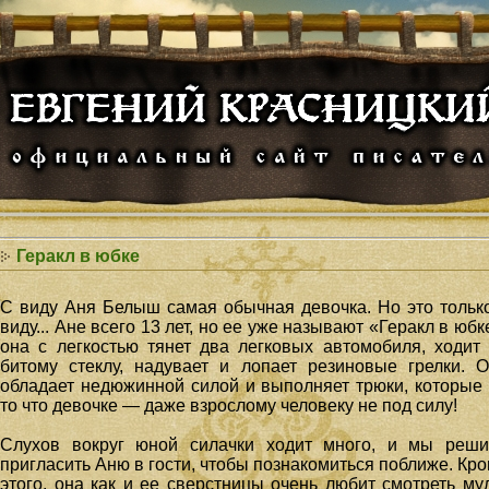
Геракл в юбке
С виду Аня Белыш самая обычная девочка. Но это тольк
виду... Ане всего 13 лет, но ее уже называют «Геракл в юбк
она с легкостью тянет два легковых автомобиля, ходит
битому стеклу, надувает и лопает резиновые грелки. 
обладает недюжинной силой и выполняет трюки, которые
то что девочке — даже взрослому человеку не под силу!
Слухов вокруг юной силачки ходит много, и мы реши
пригласить Аню в гости, чтобы познакомиться поближе. Кр
этого, она как и ее сверстницы очень любит смотреть му