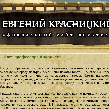
Идея профессора Андоньева
Когда изобретение профессора Андоньева перевели на испаритель
охлаждение сразу четырех печей, они начали гореть. Собственно, гор
не печи целиком, а лишь так называемые пятовые балки
, на кото
опирается свод печи; дефект был непринципиальным, устранимым. И
его устранили, подняв баки, в которые уходит пар, чтобы он ухо
быстрее.
Правда, сделать это мы догадались не сразу, цех не покидали нескол
суток, и начальство даже купило нам
белорусские матрасы в Моск
Кроме этого, нам самоотверженно помогали заводские работники, особе
начальник мартеновского цеха П. Г. Глазков, но за полгода завод поте
13 000 тонн стали, и это стало известно Тевосяну. На наше счастье, раз