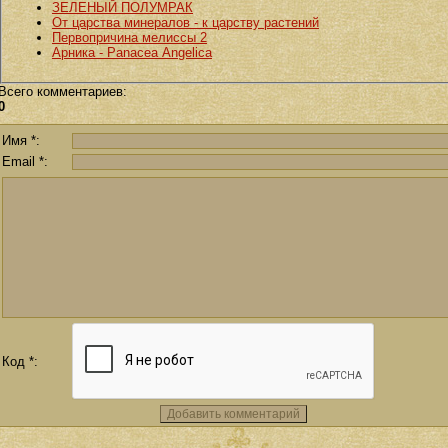
ЗЕЛЕНЫЙ ПОЛУМРАК
От царства минералов - к царству растений
Первопричина мелиссы 2
Арника - Panacea Angelica
Всего комментариев
:
0
Имя *:
Email *:
Код *: