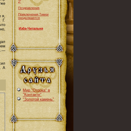
2"
уже
Поздравления
Приключения Тимки
 я,
продолжаются
 Г.
что
Изба-Читальня
но,
дал
чем
н.—
сил
. А
Мир "Отрока" в
"Контакте"
"Золотой камень"