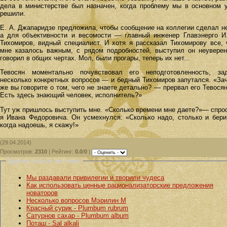
дела в министерстве был назначен, когда проблему мы в основном 
решили.
Е. А. Джапаридзе предложила, чтобы сообщение на коллегии сделал не
а для объективности и весомости — главный инженер Главэнерго И.
Тихомиров, видный специалист. И хотя я рассказал Тихомирову все, 
мне казалось важным, с рядом подробностей, выступил он неуверен
говорил в общих чертах. Мол, были прогары, теперь их нет...
Тевосян моментально почувствовал его неподготовленность, за
несколько конкретных вопросов — и бедный Тихомиров запутался. «За
же вы говорите о том, чего не знаете детально? — прервал его Тевося
Есть здесь знающий человек, исполнитель?»
Тут уж пришлось выступить мне. «Сколько времени мне даете?»— спро
я Ивана Федоровича. Он усмехнулся: «Сколько надо, столько и бери
когда надоешь, я скажу!»
(29.04.2014)
Просмотров
:
2310
|
Рейтинг
:
0.0
/
0
|
Другие статьи по теме:
Мы раздавали привилегии и творили чудеса
Как использовать ценные рационализаторские предложения
новаторов
Несколько вопросов Мэрилин М
Красный сурик - Plumbum rubrum
Сатурнов сахар - Plumbum album
Поташ - Sal alkali