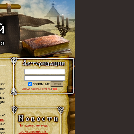
запомнить
ное
ели
Забыл пароль
|
Регистр.
|
Help
рые
 мы
дил
ько
ве
.
нно
Попаданец не туда
рял
Сучок и компания -
бор