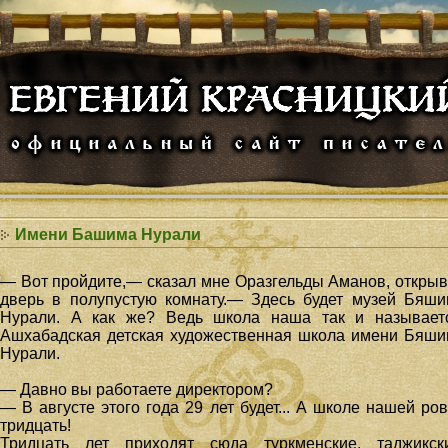
Имени Башима Нурали
— Вот пройдите,— сказал мне Оразгельды Аманов, откры
дверь в полупустую комнату.— Здесь будет музей Бяш
Нурали
. А как же? Ведь школа наша так и называетс
Ашхабадская детская художественная школа имени Бяш
Нурали.
— Давно вы работаете директором?
— В августе этого года 29 лет будет... А школе нашей ро
тридцать!
Тридцать лет приходят сюда туркменские, таджикски