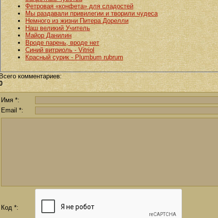
Фетровая «конфета» для сладостей
Мы раздавали привилегии и творили чудеса
Немного из жизни Питера Дорелли
Наш великий Учитель
Майор Данилин
Вроде парень, вроде нет
Синий витриоль - Vitriol
Красный сурик - Plumbum rubrum
Всего комментариев
:
0
Имя *:
Email *:
Код *: