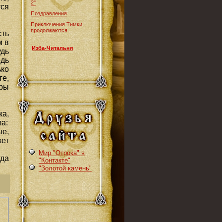
2"
тся
Поздравления
Приключения Тимки
продолжаются
ть
м в
Изба-Читальня
удь
едь
ько
ге,
оры
а,
ла:
ые,
ет
Мир "Отрока" в
да
"Контакте"
"Золотой камень"