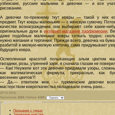
узбекские, русские мальчики и девочки — и все уча
рисованию.
А девочки по-прежнему ткут ковры — такой у них ес
предмет. Ткут ковры маленькие — с женскую сумочку. Пото
качестве вознаграждения они выбирают себе какие-ниб
оригинальные духи в
интернет-магазине парфюмерии
. В
даже подобные маленькие ковры соткать трудно: скол
нужно желания и терпения. Прежде всего, девочка на бума
разбитой в мелкую-мелкую клеточку, сама придумывает уз
будущего ковра.
Ослепленная красотой полыхающих алым цветом мак
гвоздики, розы, утренней зари, я сначала глазам не повери
— Как! Неужели вот эти девочки придумали узоры, сложн
как математическая формула, прекрасные, как бук
весенних цветов?!
— Да,— ответили мне, — туркменские девочки всег
мастерством ковроткачества овладевали очень рано...
(07.01.2014)
Просмотров
:
2234
|
Рейтинг
:
0.0
/
0
|
Другие статьи по теме:
Прощание с тенью
Запретные чувства