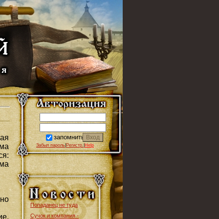
запомнить
вая
има
Забыл пароль
|
Регистр.
|
Help
я:
има
вно
Попаданец не туда
Сучок и компания -
е,