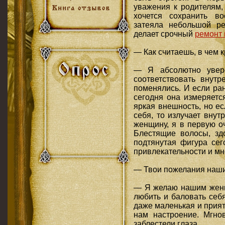
уважения к родителям,
хочется сохранить в
затеяла небольшой ре
делает срочный
ремонт 
— Как считаешь, в чем
— Я абсолютно увере
соответствовать внут
поменялись. И если ра
сегодня она измеряетс
яркая внешность, но ес
себя, то излучает внут
женщину, я в первую о
Блестящие волосы, зд
подтянутая фигура сег
привлекательности и мно
— Твои пожелания наши
— Я желаю нашим женщ
любить и баловать себ
даже маленькая и прия
нам настроение. Мгнов
заблестели глаза.