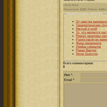
(10.01.2014)
Просмотров
:
2130
|
Рейтинг
:
0.0
/
0
|
Другие статьи по теме:
От царства минерало
Терапевтические гру
Наглый и злой
То, что является час
Ремонт квартиры св
Разногласия во врем
Жена президента
Убийца сериалов
Роман Виктюк
Уитни Хьюстон
Всего комментариев
:
0
Имя *:
Email *: