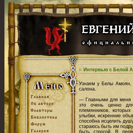
Интервью с Белой 
Узнаем у Белы Амоян,
салона
.
— Главными для меня в
это очень ценно дл
племянников, которых
улыбки, искренние объя
способна исцелить душ
стараюсь быть им подру
быть строгой. В пер