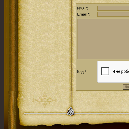
Имя *:
Email *:
Код *: