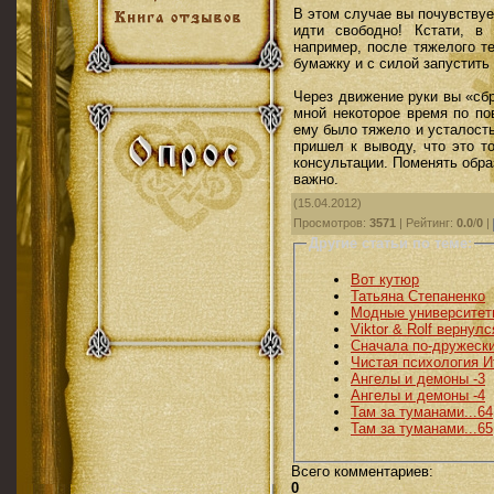
В этом случае вы почувствуе
идти свободно! Кстати, в
например, после тяжелого т
бумажку и с силой запустить 
Через движение руки вы «сбр
мной некоторое время по пов
ему было тяжело и усталость
пришел к выводу, что это т
консультации. Поменять обра
важно.
(15.04.2012)
Просмотров
:
3571
|
Рейтинг
:
0.0
/
0
|
Другие статьи по теме:
Вот кутюр
Татьяна Степаненко
Модные университет
Viktor & Rolf вернул
Сначала по-дружеск
Чистая психология И
Ангелы и демоны -3
Ангелы и демоны -4
Там за туманами...64
Там за туманами...65
Всего комментариев
:
0