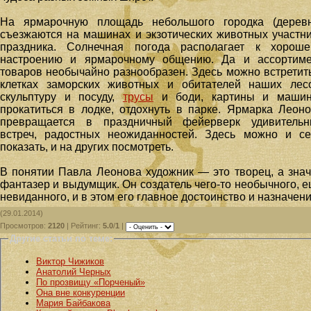
На ярмарочную площадь небольшого городка (деревн
съезжаются на машинах и экзотических животных участн
праздника. Солнечная погода располагает к хороше
настроению и ярмарочному общению. Да и ассортиме
товаров необычайно разнообразен. Здесь можно встретит
клетках заморских животных и обитателей наших лес
скульптуру и посуду,
трусы
и боди, картины и машин
прокатиться в лодке, отдохнуть в парке. Ярмарка Леон
превращается в праздничный фейерверк удивительн
встреч, радостных неожиданностей. Здесь можно и с
показать, и на других посмотреть.
В понятии Павла Леонова художник — это творец, а знач
фантазер и выдумщик. Он создатель чего-то необычного, 
невиданного, и в этом его главное достоинство и назначени
(29.01.2014)
Просмотров
:
2120
|
Рейтинг
:
5.0
/
1
|
Другие статьи по теме:
Виктор Чижиков
Анатолий Черных
По прозвищу «Порченый»
Она вне конкуренции
Мария Байбакова