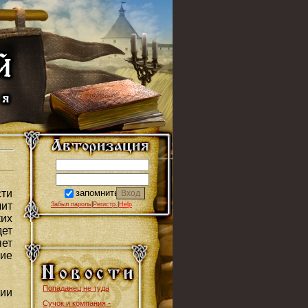
запомнить
сти
лит
Забыл пароль
|
Регистр.
|
Help
ких
дет
яет
ие
Попаданец не туда
вии
Сучок и компания -