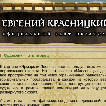
Художник — это творец
В картине «Ярмарка» Леонов также использует возможно
вертикального холста
. Но в отличие от «Масленицы» де
все пространство на три четко ограниченных равновели
горизонтальных пространства, в каждом из которых ве
свою линию повествования. Такая конструкция позвол
художнику в рамках единой композиции дать ощущен
развернутого сюжета.
А сама тема — волю фантазии, соединив в едином дейст
чудеса разных земных широт.