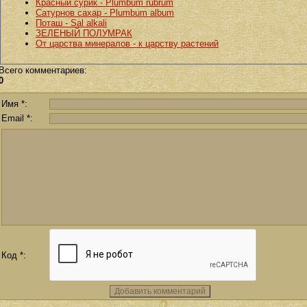
Красный сурик - Plumbum rubrum
Сатурнов сахар - Plumbum album
Поташ - Sal alkali
ЗЕЛЕНЫЙ ПОЛУМРАК
От царства минералов - к царству растений
Всего комментариев
:
0
Имя *:
Email *:
Код *: