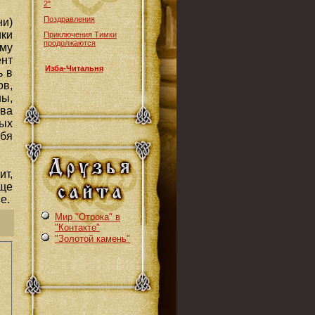
2"
Поздравления
и)
ики
Приключения Тимки
продолжаются
му
нт
Изба-Читальня
ь в
ов,
ы,
ова
ых
ебя
ит,
еще
е.
Мир "Отрока" в
"Контакте"
"Золотой камень"