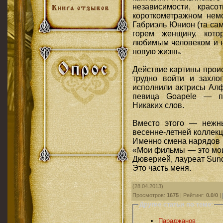
независимости, крас
короткометражном немо
Габриэль Юнион (та сам
горем женщину, кото
любимым человеком и н
новую жизнь.
Действие картины проис
трудно войти и захло
исполнили актрисы Алф
певица Goapele — пы
Никаких слов.
Вместо этого — нежн
весенне-летней коллекц
Именно смена нарядов 
«Мои фильмы — это мои
Дюверией, лауреат Sund
Это часть меня.
(28.04.2013)
Просмотров
:
1675
|
Рейтинг
:
0.0
/
0
|
Другие статьи по теме:
Параджанов