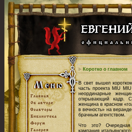
Коротко о главном
В свет вышел коротко
часть проекта MIU MIU
неординарные женщин
открывающий кадр. Ст
женщина в красном «го
в вечность» на веранде
брачным агентством.
Что это? Очередная 
кампания итальянского