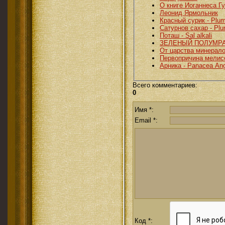
О книге Иоганнеса 
Леонид Ярмольник
Красный сурик - Plu
Сатурнов сахар - Pl
Поташ - Sal alkali
ЗЕЛЕНЫЙ ПОЛУМР
От царства минерало
Первопричина мелис
Арника - Panacea Ang
Всего комментариев
:
0
Имя *:
Email *:
Код *: