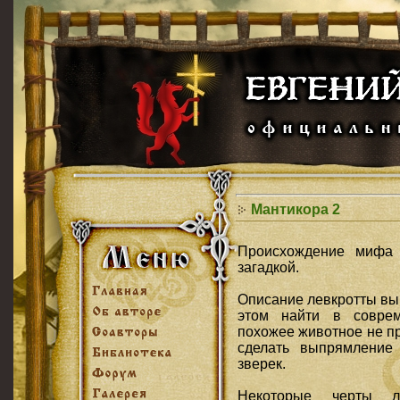
Мантикора 2
Происхождение мифа 
загадкой.
Описание левкротты вы
этом найти в соврем
похожее животное не п
сделать выпрямление
зверек.
Некоторые черты л