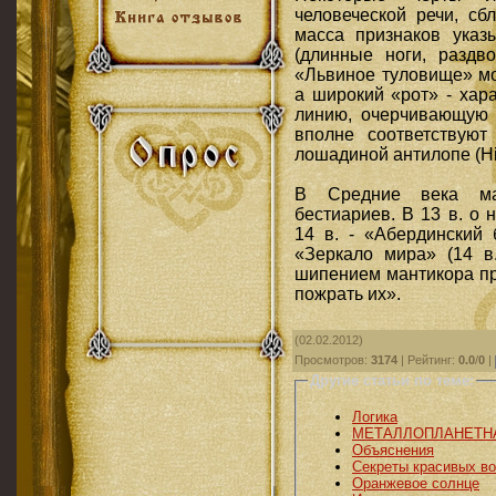
человеческой речи, сб
масса признаков указы
(длинные ноги, раздв
«Львиное туловище» мо
а широкий «рот» - хар
линию, очерчивающую 
вполне соответствуют 
лошадиной антилопе (Hi
В Средние века ма
бестиариев. В 13 в. о
14 в. - «Абердинский 
«Зеркало мира» (14 в
шипением мантикора пр
пожрать их».
(02.02.2012)
Просмотров
:
3174
|
Рейтинг
:
0.0
/
0
|
Другие статьи по теме:
Логика
МЕТАЛЛОПЛАНЕТН
Объяснения
Секреты красивых в
Оранжевое солнце