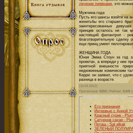
лечение пиявками
, это можн
Мужчина года
Пусть его шансы взойти на а
женитьбы его старшего брат
заинтересованных девушек
принцев осталось не так мн
настоящий филантроп - ре
благотворительную сделку 
еще принц умеет пилотироват
ЖЕНЩИНА ГОДА
Юная Эмма Стоун за год з
проектах, а впереди у нее п
приятной внешности прир
недюжинным комическим тал
Керри: он заявил, что с удо
разница в возрасте.
(10.03.2012)
Просмотров
:
5153
|
Рейтинг
:
0.0
/
0
|
Другие статьи по теме:
Его признания
Интервью с Анной У
Красный сурик - Plu
Сатурнов сахар - Pl
Поташ - Sal alkali
ЗЕЛЕНЫЙ ПОЛУМР