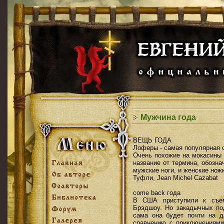
Мужчина года
ВЕЩЬ ГОДА
Лоферы - самая популярная 
Очень похожие на мокасины 
название от термина, обозн
мужские ноги, и женские ножк
Туфли, Jean Michel Cazabat
come back года
В США приступили к съем
Брэдшоу. Но закадычных по
сама она будет почти на д
сравнению с приключениями