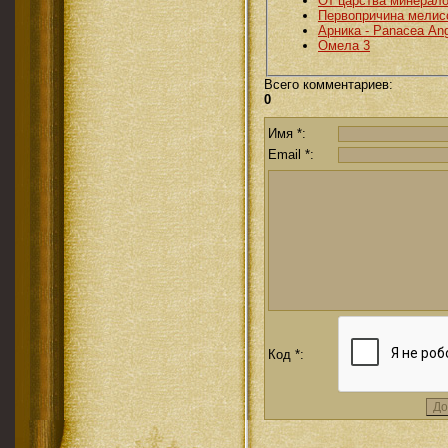
От царства минерало
Первопричина мелис
Арника - Panacea Ang
Омела 3
Всего комментариев
:
0
Имя *:
Email *:
Код *: