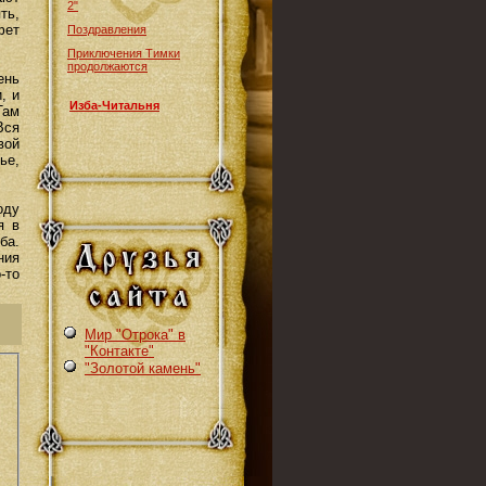
2"
ть,
фет
Поздравления
Приключения Тимки
продолжаются
ень
, и
Изба-Читальня
Там
Вся
вой
ье,
оду
я в
ба.
ния
-то
Мир "Отрока" в
"Контакте"
"Золотой камень"