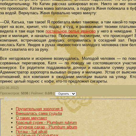
победительницу. Но Катин рассказ шокировал всех. Никто не мог поня
что произошло. Катина мама заплакала, а подруга Женя побежала в бу
за водой. Вернулась Женя буквально через минуту:
—Ой, Катька, там такое! Я пробегала мимо таможни, а там какой-то пар
орет на всех, кричит, что подаст в суд, и размахивает твоими платьями
видела я там еще твое
постельное белье иваново
у него в чемодане. 
уже и милиция, и начальство. Побежали, посмотрим, что происходит! 
компания, встречающая девушку, отправилась в соседний зал. Пер
неслась Катя. Увидев в руках неизвестного молодого человека свое бел
Катя схватила его за руку.
Все негодовали и искренне возмущались. Молодой человек — по пов
сорванных переговоров, Катя — по поводу не состоявшегося участи
конкурсе. Ее родители поддакивали дочери и называли сумму ущер
Администратор аэропорта вызывал охрану и милицию. Устав от выясне
отношений, вся компания в ожидании милиции вышла на улицу. Кто
принес целый поднос с кофе, кто-то предложил сигареты.
(02.06.2012)
Просмотров
:
5038
|
Рейтинг
:
0.0
/
0
|
Другие статьи по теме:
Поучительная зоология 6
Вмешалась сама судьба
О таких мечтают
Красный сурик - Plumbum rubrum
Сатурнов сахар - Plumbum album
Поташ - Sal alkali