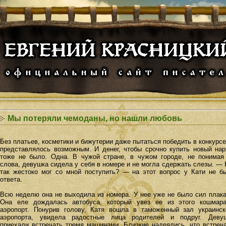
Мы потеряли чемоданы, но нашли любовь
Без платьев, косметики и бижутерии даже пытаться победить в конкурсе
представлялось возможным. И денег, чтобы срочно купить новый нар
тоже не было. Одна. В чужой стране, в чужом городе, не понимая
слова, девушка сидела у себя в номере и не могла сдержать слезы. — 
так жестоко мог со мной поступить? — на этот вопрос у Кати не б
ответа.
Всю неделю она не выходила из номера. У нее уже не было сил плака
Она еле дождалась автобуса, который увез ее из этого кошмар
аэропорт. Понурив голову, Катя вошла в таможенный зал украинск
аэропорта, увидела радостные лица родителей и подруг. Деву
приехали встречать тремя машинами. Близкие надеялись, что встреч