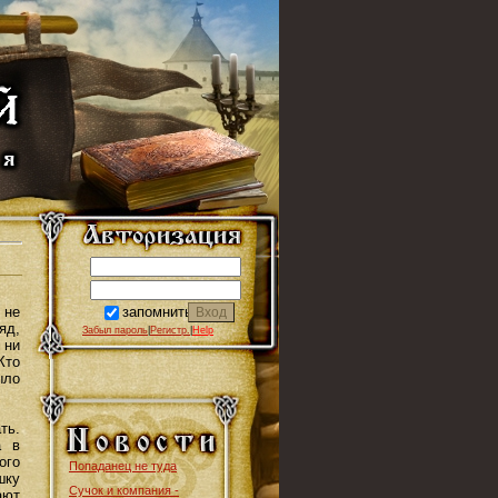
запомнить
 не
яд,
Забыл пароль
|
Регистр.
|
Help
 ни
Кто
ыло
ть.
а в
ого
Попаданец не туда
шку
Сучок и компания -
ают