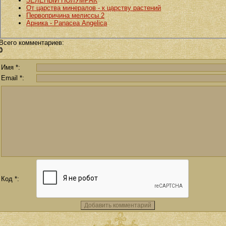
ЗЕЛЕНЫЙ ПОЛУМРАК
От царства минералов - к царству растений
Первопричина мелиссы 2
Арника - Panacea Angelica
Всего комментариев
:
0
Имя *:
Email *:
Код *: