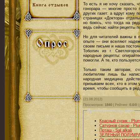
То есть я не хочу сказать,
гонорара — многие просто 
других газет: а вдруг кому
страницах «Доктора» отдельн
но боюсь, что тогда на ре
ведь сейчас найти рецепты п
Но для читателей важны в п
опыте — они вселяют надежд
своем письме и наша постоян
Тоболич из г. Светлогорс
народные рецепты: опирайте
помогли. А те, кто пользуетс
Только таким авторам, с
любителям лишь бы напис
народная медицина действ
призываем всех, кто в этом 
время, чтобы сообщить в ред
(21.08.2012)
Просмотров
:
1840
|
Рейтинг
:
0.0
/
0
|
Другие статьи по теме:
Красный сурик - Plu
Сатурнов сахар - Pl
Поташ - Sal alkali
ЗЕЛЕНЫЙ ПОЛУМР
От царства минерало