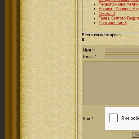
Первопричина мелис
Арника - Panacea Ang
Омела 3
Трава Святого Георги
Противоядие 3
Всего комментариев
:
0
Имя *:
Email *:
Код *: