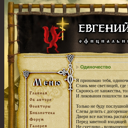
Одиночество
Я принимаю тебя, одиноч
Стань мне светлицей, где 
Скроюсь от ханжества, то
И ликования пошлости лж
Только не буду послушно
Слезы делить с догоревше
Двери все настежь распах
Перед заветной входящей 
Не суетливо - возвышенно