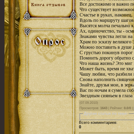
Все достижимо и важно п
Что существует возможно
Счастье в руках, наконец,
Вдоль по маршруту шагов
Высятся молча печально к
Ах, одиночество, ты - ос
Знаками чувства легли на
Храм по эскизу великого 
Можно поставить в душе д
С грустью покинув порог 
Помнить дорогу обратно 
Что наша жизнь? Это миг 
Может быть, время не хва
Чашу любви, что разбили 
Снова наполнить священн
Знайте, друзья мои, в зер
Вас по ночам я сумела соб
Звездным сияньем в глаза 
(07.09.2010)
Просмотров
:
1643
|
Рейтинг
:
0.0
/
0
|
Другие статьи по теме:
Всего комментариев
:
0