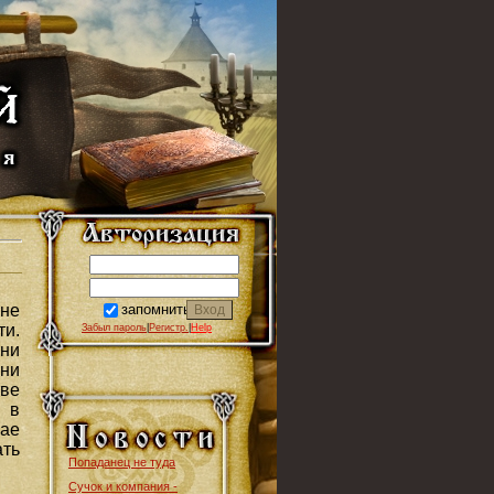
запомнить
не
ти
.
Забыл пароль
|
Регистр.
|
Help
ни
ени
ве
 в
ае
ть
Попаданец не туда
Сучок и компания -