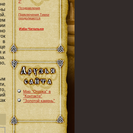
2"
не
Поздравления
ены
ой.
Приключения Тимки
продолжаются
ем
нии
Изба-Читальня
но
ток
 в
це
я и
за.
во,
ым
ти,
го,
Мир "Отрока" в
ний
"Контакте"
ак
"Золотой камень"