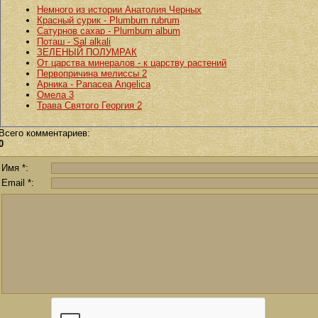
Немного из истории Анатолия Черных
Красный сурик - Plumbum rubrum
Сатурнов сахар - Plumbum album
Поташ - Sal alkali
ЗЕЛЕНЫЙ ПОЛУМРАК
От царства минералов - к царству растений
Первопричина мелиссы 2
Арника - Panacea Angelica
Омела 3
Трава Святого Георгия 2
Всего комментариев
:
0
Имя *:
Email *: