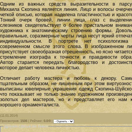
Одним из важных средств выразительности в парсу
Михаила Скопина является линия. Лицо и волосы очерч
четкой описью, которая наделена пластичностью и красот
Тонкий очерк бровей, линии лица, глаз с выделени
слезников свидетельствует о более пристальном внима
художника к анатомическому строению формы. Доволь
правильные, соразмерные черты лица несут яркий отпеча
индивидуальности. В портрете нет психологизма
современном смысле этого слова. В изображенном ли
присутствует своеобразная отрешенность, но ясно читаетс
стремление изографа к точности и правдивости обра
Автор старается передать благородство и достоинст
которое делает человека личностью.
Отличает работу мастера и любовь к декору. Сам
тщательным образом, не лишенным при этом виртуознос
выписаны ювелирные украшения одежд Скопина-Шуйско
что показывает не только знание художником произведе
золотых дел мастеров, но и представляет его нам к
хорошего орнаменталиста.
(11.01.2014)
Просмотров
:
1506
|
Рейтинг
:
0.0
/
0
|
Другие статьи по теме: