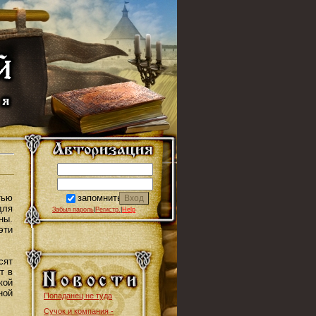
запомнить
тью
для
Забыл пароль
|
Регистр.
|
Help
ны.
эти
сят
т в
кой
ной
Попаданец не туда
Сучок и компания -