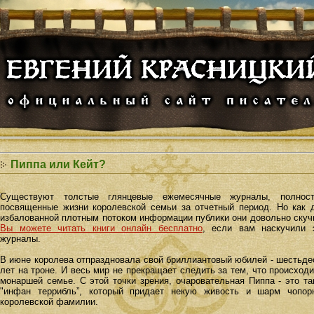
Пиппа или Кейт?
Существуют толстые глянцевые ежемесячные журналы, полнос
посвященные жизни королевской семьи за отчетный период. Но как 
избалованной плотным потоком информации публики они довольно скуч
Вы можете читать книги онлайн бесплатно
, если вам наскучили 
журналы.
В июне королева отпраздновала свой бриллиантовый юбилей - шестьде
лет на троне. И весь мир не прекращает следить за тем, что происходи
монаршей семье. С этой точки зрения, очаровательная Пиппа - это та
"инфан террибль”, который придает некую живость и шарм чопор
королевской фамилии.