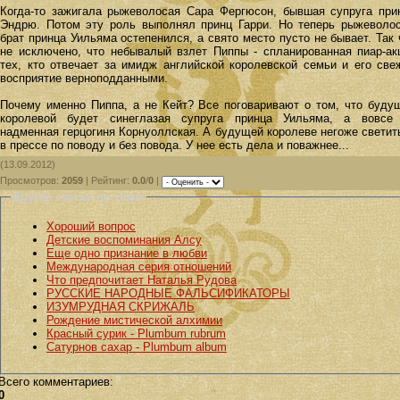
Когда-то зажигала рыжеволосая Сара Фергюсон, бывшая супруга при
Эндрю. Потом эту роль выполнял принц Гарри. Но теперь рыжеволо
брат принца Уильяма остепенился, а свято место пусто не бывает. Так 
не исключено, что небывалый взлет Пиппы - спланированная пиар-ак
тех, кто отвечает за имидж английской королевской семьи и его све
восприятие верноподданными.
Почему именно Пиппа, а не Кейт? Все поговаривают о том, что буду
королевой будет синеглазая супруга принца Уильяма, а вовсе
надменная герцогиня Корнуоллская. А будущей королеве негоже светит
в прессе по поводу и без повода. У нее есть дела и поважнее...
(13.09.2012)
Просмотров
:
2059
|
Рейтинг
:
0.0
/
0
|
Другие статьи по теме:
Хороший вопрос
Детские воспоминания Алсу
Еще одно признание в любви
Международная серия отношений
Что предпочитает Наталья Рудова
РУССКИЕ НАРОДНЫЕ ФАЛЬСИФИКАТОРЫ
ИЗУМРУДНАЯ СКРИЖАЛЬ
Рождение мистической алхимии
Красный сурик - Plumbum rubrum
Сатурнов сахар - Plumbum album
Всего комментариев
:
0