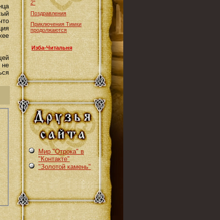
2"
нца
сый
Поздравления
что
Приключения Тимки
ция
продолжаются
жее
Изба-Читальня
щей
 не
ься
Мир "Отрока" в
"Контакте"
"Золотой камень"