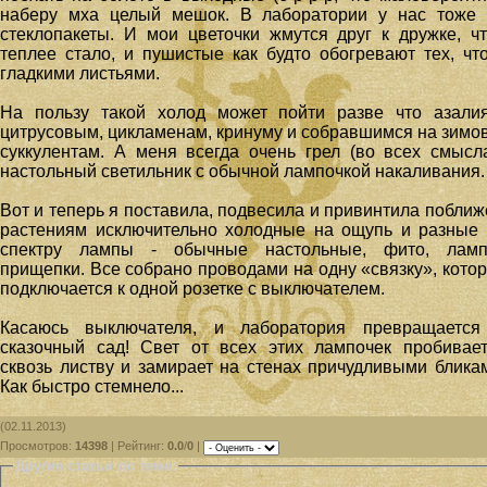
наберу мха целый мешок. В лаборатории у нас тоже 
стеклопакеты. И мои цветочки жмутся друг к дружке, ч
теплее стало, и пушистые как будто обогревают тех, чт
гладкими листьями.
На пользу такой холод может пойти разве что азали
цитрусовым, цикламенам, кринуму и собравшимся на зимо
суккулентам. А меня всегда очень грел (во всех смысл
настольный светильник с обычной лампочкой накаливания.
Вот и теперь я поставила, подвесила и привинтила поближ
растениям исключительно холодные на ощупь и разные
спектру лампы - обычные настольные, фито, ламп
прищепки. Все собрано проводами на одну «связку», кото
подключается к одной розетке с выключателем.
Касаюсь выключателя, и лаборатория превращается
сказочный сад! Свет от всех этих лампочек пробивае
сквозь листву и замирает на стенах причудливыми блика
Как быстро стемнело...
(02.11.2013)
Просмотров
:
14398
|
Рейтинг
:
0.0
/
0
|
Другие статьи по теме: