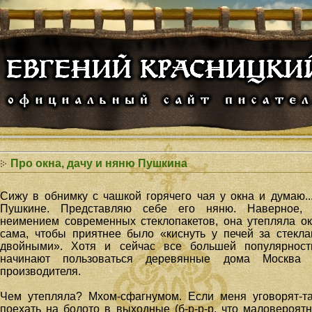
Про окна, дачу и няню Пушкина
Сижу в обнимку с чашкой горячего чая у окна и думаю..
Пушкине. Представляю себе его няню. Наверное, 
неимением современных стеклопакетов, она утепляла о
сама
, чтобы приятнее было «киснуть у печей за стекл
двойными». Хотя и сейчас все большей популярност
начинают пользоваться деревянные дома Москва 
производителя.
Чем утепляла? Мхом-сфагнумом. Если меня уговорят-т
поехать на болото в выходные (б-р-р-р, что маловероятн