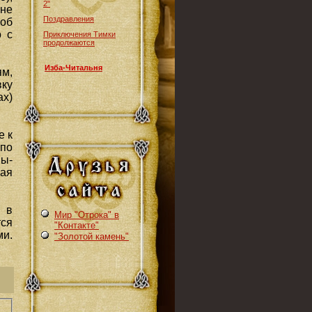
2"
не
Поздравления
тоб
о с
Приключения Тимки
продолжаются
Изба-Читальня
ям,
вку
ах)
е к
 по
ы-
рая
 в
Мир "Отрока" в
тся
"Контакте"
ми.
"Золотой камень"