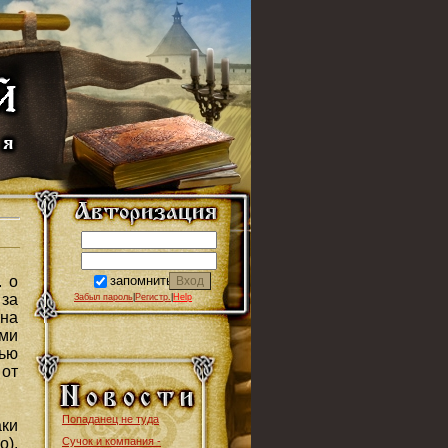
запомнить
. о
за
Забыл пароль
|
Регистр.
|
Help
кна
ами
ью
от
Попаданец не туда
аки
Сучок и компания -
о),