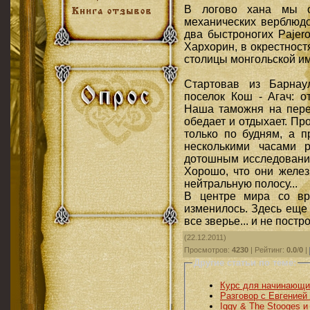
В логово хана мы о
механических верблюдо
два быстроногих Pajer
Хархорин, в окрестност
столицы монгольской им
Стартовав из Барнау
поселок Кош - Агач: о
Наша таможня на перех
обедает и отдыхает. Пр
только по будням, а п
несколькими часами р
дотошным исследовани
Хорошо, что они желез
нейтральную полосу...
В центре мира со вр
изменилось. Здесь еще
все зверье... и не постр
(22.12.2011)
Просмотров
:
4230
|
Рейтинг
:
0.0
/
0
|
Другие статьи по теме:
Курс для начинающи
Разговор с Евгенией
Iggy & The Stooges и