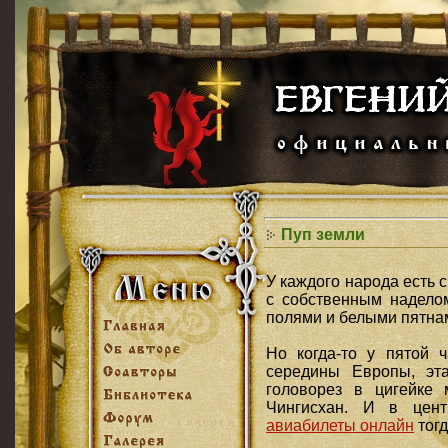
Пуп земли
У каждого народа есть 
с собственным надело
полями и белыми пятнам
Но когда-то у пятой 
середины Европы, эт
головорез в цигейке
Чингисхан. И в цен
авиабилеты онлайн
тогд