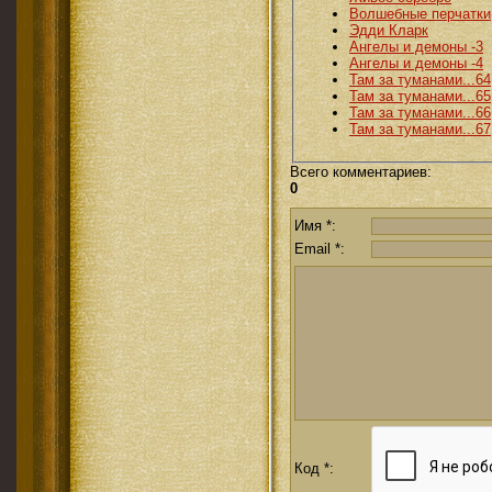
Волшебные перчатки
Эдди Кларк
Ангелы и демоны -3
Ангелы и демоны -4
Там за туманами...64
Там за туманами...65
Там за туманами...66
Там за туманами...67
Всего комментариев
:
0
Имя *:
Email *:
Код *: