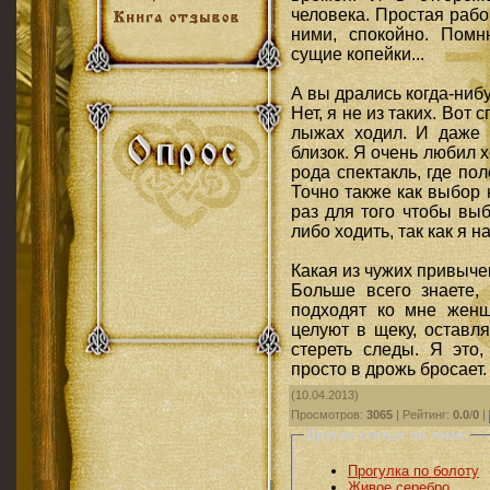
человека. Простая раб
ними, спокойно. Пом
сущие копейки...
А вы дрались когда-ниб
Нет, я не из таких. Вот 
лыжах ходил. И даже 
близок. Я очень любил х
рода спектакль, где пол
Точно также как выбор 
раз для того чтобы вы
либо ходить, так как я 
Какая из чужих привыче
Больше всего знаете,
подходят ко мне женщ
целуют в щеку, оставл
стереть следы. Я это,
просто в дрожь бросает.
(10.04.2013)
Просмотров
:
3065
|
Рейтинг
:
0.0
/
0
|
Другие статьи по теме:
Прогулка по болоту
Живое серебро