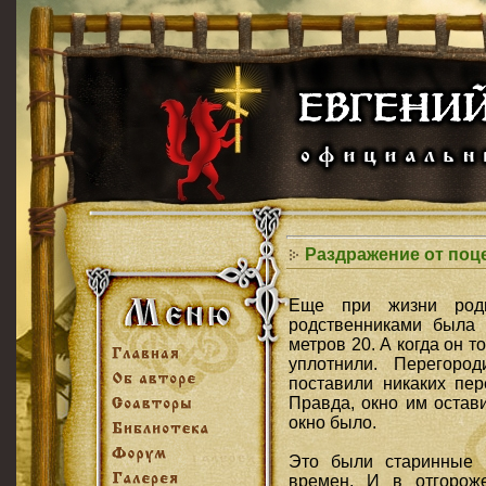
Раздражение от поц
Еще при жизни род
родственниками была 
метров 20
. А когда он 
уплотнили. Перегоро
поставили никаких пер
Правда, окно им остав
окно было.
Это были старинные д
времен. И в отгорож