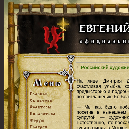
Российский художни
На лице Дмитрия Дм
счастливая улыбка, к
предысторию и подроб
по приглашению Ее Вел
— Мы как будто побы
посетив в нынешнем 
супругой — художни
Естественно, что поеха
купить рынду в Москве