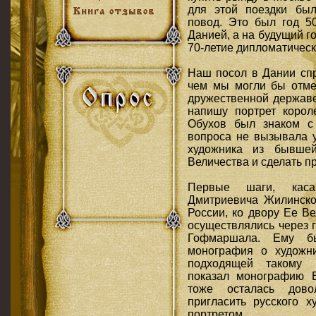
для этой поездки бы
повод. Это был год 50
Данией, а на будущий г
70-летие дипломатическ
Наш посол в Дании спр
чем мы могли бы отмет
дружественной державе
напишу портрет корол
Обухов был знаком с
вопроса не вызывала у
художника из бывше
Величества и сделать п
Первые шаги, каса
Дмитриевича Жилинско
России, ко двору Ее В
осуществлялись через 
Гофмаршала. Ему б
монография о художн
подходящей такому 
показал монографию Е
тоже осталась дов
пригласить русского 
портретом.