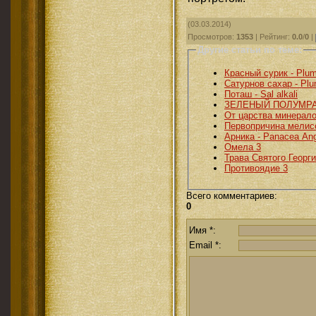
(03.03.2014)
Просмотров
:
1353
|
Рейтинг
:
0.0
/
0
|
Другие статьи по теме:
Красный сурик - Plu
Сатурнов сахар - Pl
Поташ - Sal alkali
ЗЕЛЕНЫЙ ПОЛУМР
От царства минерало
Первопричина мелис
Арника - Panacea Ang
Омела 3
Трава Святого Георги
Противоядие 3
Всего комментариев
:
0
Имя *:
Email *: