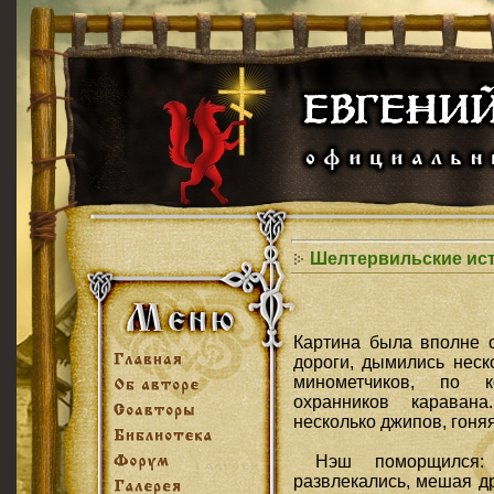
Шелтервильские ист
Картина была вполне о
дороги, дымились неско
минометчиков, по к
охранников караван
несколько джипов, гоня
Нэш поморщился: 
развлекались, мешая др