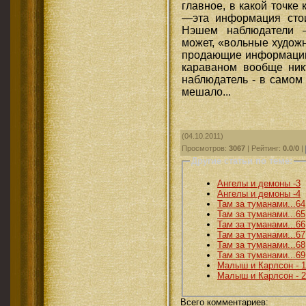
главное, в какой точке
—эта информация стои
Нэшем наблюдатели —
может, «вольные худож
продающие информацию
караваном вообще никт
наблюдатель - в самом
мешало...
(04.10.2011)
Просмотров
:
3067
|
Рейтинг
:
0.0
/
0
|
Другие статьи по теме:
Ангелы и демоны -3
Ангелы и демоны -4
Там за туманами...64
Там за туманами...65
Там за туманами...66
Там за туманами...67
Там за туманами...68
Там за туманами...69
Малыш и Карлсон - 1
Малыш и Карлсон - 2
Всего комментариев
: