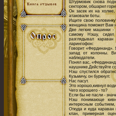
Штурмовик снова подн
сектором, обшарил гори
Он засек их на холме, 
атаковали боты.
Ищите свою половинку
женщина поможет Вам н
Две легкие машинки - 
самому Нэшу, сидел
разглядывал караван
ларингофон:
Говорит «Фердинанд». 
запад от колонны. Ви
наблюдатели.
Понял вас, «Фердинанд
наушнике.Действуйте со
Нэш спустился обратно
Кузьмичу, он буркнул:
Нас пасут.
Это хорошо,кивнул води
Чего хорошего - то?
Если бы не пасли - значи
Нэш понимающе кивн
интересным событием, 
Откуда и куда караван
клан, примерная оце