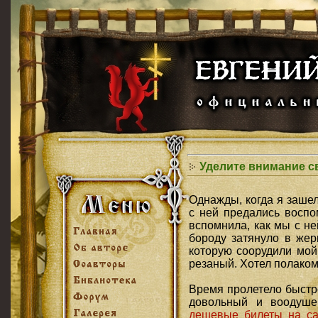
Уделите внимание 
Однажды, когда я зашел 
с ней предались воспо
вспомнила, как мы с не
бороду затянуло в жер
которую соорудили мой 
резаный. Хотел полаком
Время пролетело быстро
довольный и воодуше
дешевые билеты на са