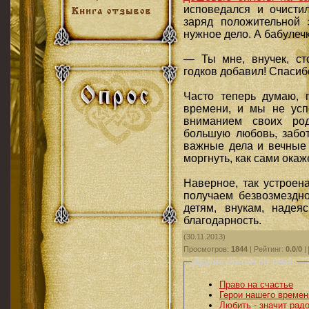
исповедался и очисти
заряд положительной 
нужное дело. А бабулеч
— Ты мне, внучек, ст
годков добавил! Спасибо
Часто теперь думаю, 
времени, и мы не усп
вниманием своих род
большую любовь, забот
важные дела и вечные 
моргнуть, как сами окаж
Наверное, так устроен
получаем безвозмездн
детям, внукам, надея
благодарность.
(30.11.2013)
Просмотров
:
1844
|
Рейтинг
:
0.0
/
0
|
Другие статьи по теме:
Право на счастье
Герои нашего времен
Любить - значит рад