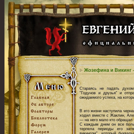
Жозефина и Викинг 
Стараясь не падать духом
"Годунов и друзья" и отп
ожидаемого успеха, на которы
В его жизни наступила черна
ходил вместе с Жаклин, Але
— на него мало кто обращал 
С каждым днем он все боль
терпела периоды его зат
викингом", который буквал