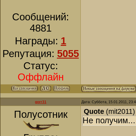
Сообщений:
4881
Награды:
1
Репутация:
5055
Статус:
Оффлайн
gorr31
Дата: Суббота, 15.01.2011, 23
Quote
(
mit2011
)
Полусотник
Не получим...