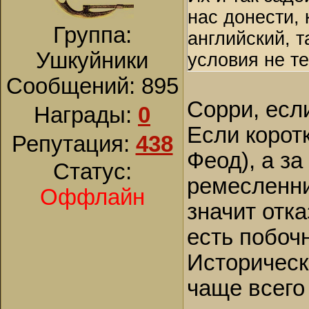
нас донести, 
Группа:
английский, т
Ушкуйники
условия не те
Сообщений:
895
Сорри, есл
Награды:
0
Если корот
Репутация:
438
Феод), а з
Статус:
ремесленни
Оффлайн
значит отка
есть побоч
Историческ
чаще всего