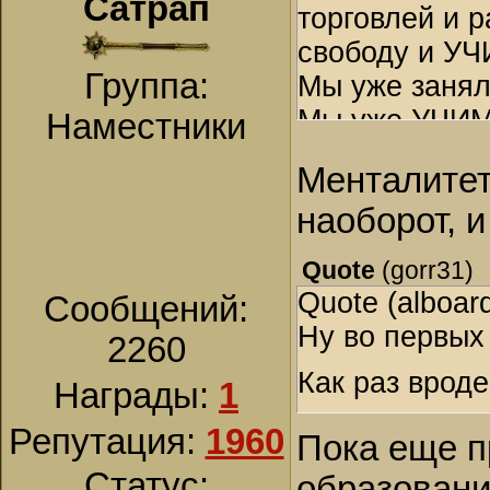
Сатрап
торговлей и 
свободу и УЧ
Группа:
Мы уже занял
Мы уже УЧИМ
Наместники
Менталитет
наоборот, и
Quote
(
gorr31
)
Quote (alboar
Сообщений:
Ну во первых 
2260
Как раз врод
Награды:
1
Репутация:
1960
Пока еще п
Статус:
образовани