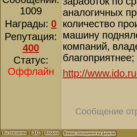
заработок по с
1009
аналогичных пр
Награды:
0
количество про
машину подняло
Репутация:
компаний, влад
400
благоприятнее; 
Статус:
Оффлайн
http://www.ido.r
Сообщение от