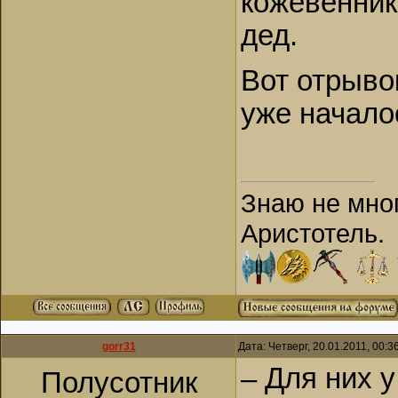
кожевенник
дед.
Вот отрыво
уже начало
Знаю не мног
Аристотель.
gorr31
Дата: Четверг, 20.01.2011, 00:
– Для них 
Полусотник