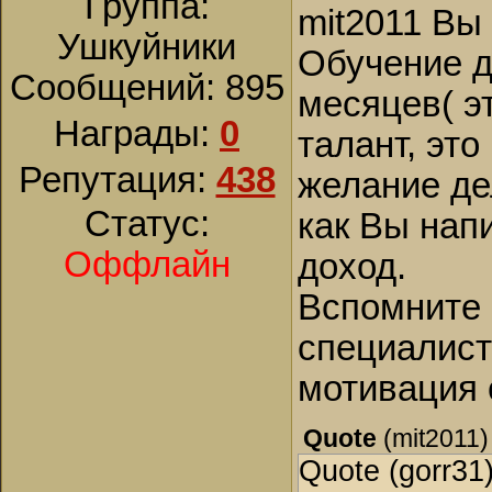
Группа:
mit2011 Вы
Ушкуйники
Обучение 
Сообщений:
895
месяцев( э
Награды:
0
талант, это
Репутация:
438
желание де
Статус:
как Вы нап
Оффлайн
доход.
Вспомните 
специалист
мотивация о
Quote
(
mit2011
)
Quote (gorr31