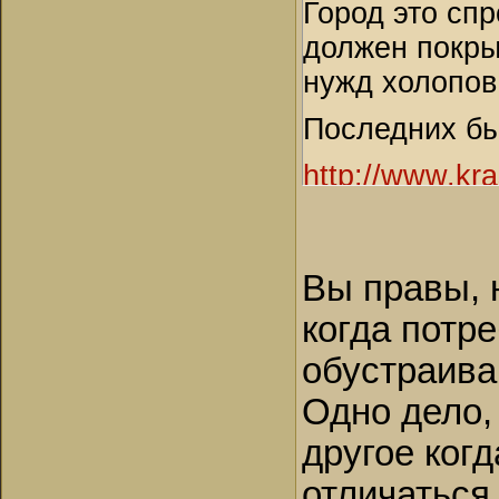
Город это спр
должен покры
нужд холопов,
Последних бы
http://www.kra
1 горожанин 
их хозяевами
Вы правы, 
когда потре
обустраива
Одно дело,
другое когд
отличаться