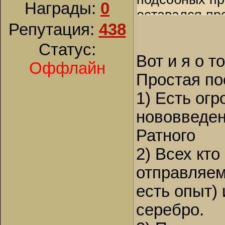
Награды:
0
оставался пр
Репутация:
438
труда ремесл
Статус:
Вот и я о т
Оффлайн
Простая по
1) Есть ог
нововведен
Ратного
2) Всех кт
отправляем
есть опыт) 
серебро.