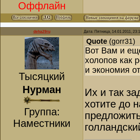
Оффлайн
deha29ru
Дата: Пятница, 14.01.2011, 23
Quote
(
gorr31
)
Вот Вам и ещ
холопов как 
и экономия от
Тысяцкий
Нурман
Их и так за
хотите до н
Группа:
предложить,
Наместники
голландский