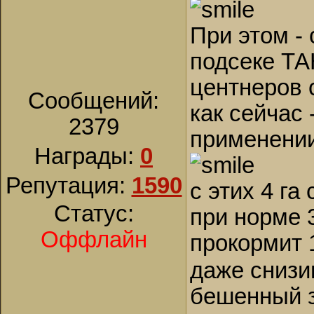
При этом -
подсеке ТА
центнеров с
Сообщений:
как сейчас
2379
применении
Награды:
0
Репутация:
1590
с этих 4 га
Статус:
при норме 3
Оффлайн
прокормит 
даже снизив
бешенный з