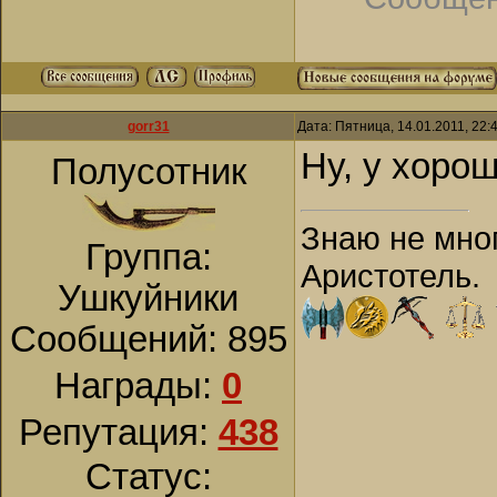
gorr31
Дата: Пятница, 14.01.2011, 22
Ну, у хоро
Полусотник
Знаю не мног
Группа:
Аристотель.
Ушкуйники
Сообщений:
895
Награды:
0
Репутация:
438
Статус: