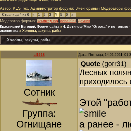
Автор:
KES
Тех. Администратор форума:
ЗмейГорыныч
Модераторы фо
4
Страница
4
из
6
«
1
2
3
5
6
»
Модератор форума:
,
,
Ульфхеднар
deha29ru
Дачник
Красницкий Евгений. Форум сайта
»
4. Детинец (Мир "Отрока" и не только
экономика
»
Холопы, закупы, рабы
Холопы, закупы, рабы
al1618
Дата: Пятница, 14.01.2011, 01
Quote
(
gorr31
)
Лесных полян
приходилось 
Сотник
Этой "рабо
Группа:
Огнищане
а ранее - 