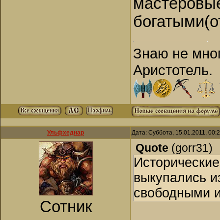
мастеровы
богатыми(о
Знаю не мног
Аристотель.
Ульфхеднар
Дата: Суббота, 15.01.2011, 00
Quote
(
gorr31
)
Исторические
выкупались и
свободными и
Сотник