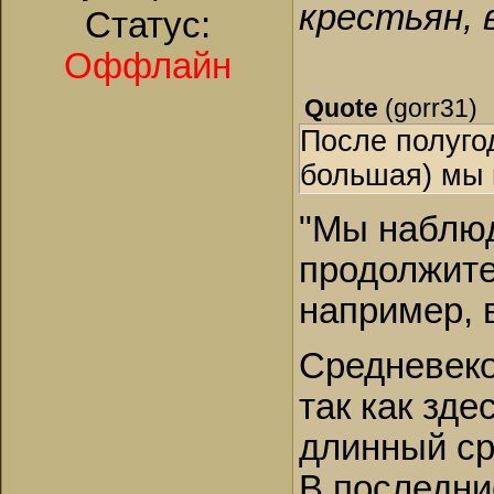
крестьян, 
Статус:
Оффлайн
Quote
(
gorr31
)
После полуго
большая) мы 
"Мы наблюд
продолжите
например, в
Средневеко
так как зд
длинный ср
В последни