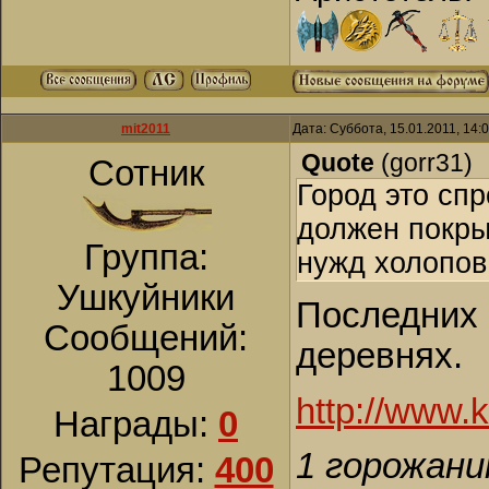
mit2011
Дата: Суббота, 15.01.2011, 14
Quote
(
gorr31
)
Сотник
Город это спр
должен покры
Группа:
нужд холопов,
Ушкуйники
Последних 
Сообщений:
деревнях.
1009
http://www.k
Награды:
0
1 горожани
Репутация:
400