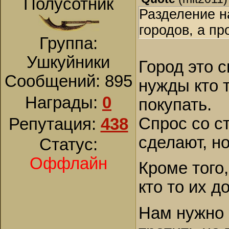
Полусотник
Разделение на
городов, а п
Группа:
Ушкуйники
Город это 
Сообщений:
895
нужды кто 
Награды:
0
покупать.
Спрос со с
Репутация:
438
сделают, но
Статус:
Оффлайн
Кроме того
кто то их д
Нам нужно 