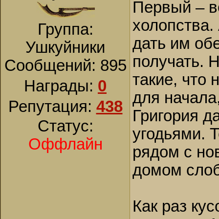
Первый – в
холопства.
Группа:
дать им об
Ушкуйники
получать. Н
Сообщений:
895
такие, что
Награды:
0
для начала
Репутация:
438
Григория да
Статус:
угодьями. 
Оффлайн
рядом с но
домом сло
Как раз ку