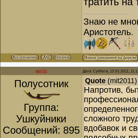
тратить на 
Знаю не мног
Аристотель.
gorr31
Дата: Суббота, 15.01.2011, 11:
Quote
(
mit2011
)
Полусотник
Напротив, бы
профессионал
Группа:
определенног
Ушкуйники
сложного тру
вдобавок и св
Сообщений:
895
подсобных пр