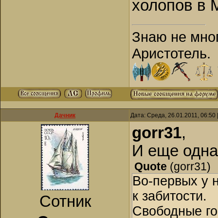
холопов в 
Знаю не мног
Аристотель.
Дачник
Дата: Среда, 26.01.2011, 06:5
gorr31
,
И еще одна
Quote
(
gorr31
)
Во-первых у н
к забитости.
Сотник
Свободные го