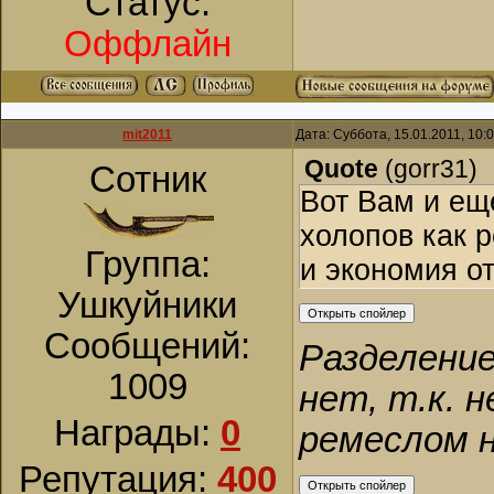
Статус:
Оффлайн
mit2011
Дата: Суббота, 15.01.2011, 10
Quote
(
gorr31
)
Сотник
Вот Вам и ещ
холопов как 
Группа:
и экономия от
Ушкуйники
Сообщений:
Разделение
1009
нет, т.к. 
Награды:
0
ремеслом н
Репутация:
400