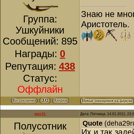
Знаю не мног
Группа:
Аристотель.
Ушкуйники
Сообщений:
895
Награды:
0
Репутация:
438
Статус:
Оффлайн
gorr31
Дата: Пятница, 14.01.2011, 23
Quote
(
deha29r
Полусотник
Их и так заде