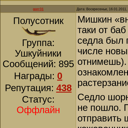
gorr31
Дата: Воскресенье, 16.01.2011
Мишкин «вн
Полусотник
таки от ба
седла был 
Группа:
числе новы
Ушкуйники
отнимешь). 
Сообщений:
895
ознакомлен
Награды:
0
растерзани
Репутация:
438
Седло шорн
Статус:
не пошло. 
Оффлайн
отправить 