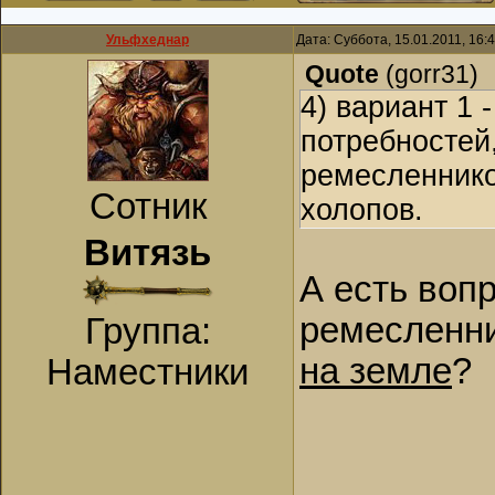
Ульфхеднар
Дата: Суббота, 15.01.2011, 16
Quote
(
gorr31
)
4) вариант 1 
потребностей
ремесленнико
Сотник
холопов.
Витязь
А есть воп
ремесленн
Группа:
на земле
?
Наместники