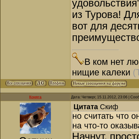
удовольствия"
из Турова! Дл
вот для десят
преимущество
В ком нет лю
нищие калеки
(
Коняга
Дата: Четверг, 15.11.2012, 23:06 | Со
Цитата
Скиф
но считать что о
на что-то оказыв
Начнут, прост