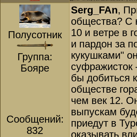
Serg_FAn
, П
общества? С 
10 и ветре в 
Полусотник
и пардон за 
кукушками" он
Группа:
суфражисток -
Бояре
бы добиться к
обществе гор
чем век 12. 
выпускам буде
Сообщений:
приедут в Тур
832
оказывать вли