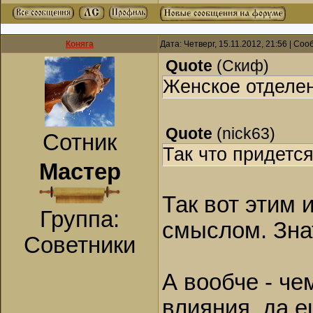
Коняга
Дата: Четверг, 15.11.2012, 21:56 | Со
Quote
(
Скиф
)
Женское отделен
Quote
(
nick63
)
Сотник
Так что придетс
Мастер
Так вот этим 
Группа:
смыслом. Зна
Советники
А вообче - че
влияния, да е