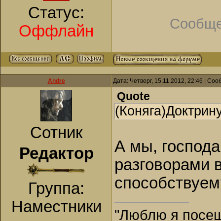
Статус:
Сообще
Оффлайн
Andre
Дата: Четверг, 15.11.2012, 22:46 | Со
Quote
(Коняга)Доктрину
Сотник
А мы, господа
Редактор
разговорами в
способствуем
Группа:
Наместники
"Люблю я посещ