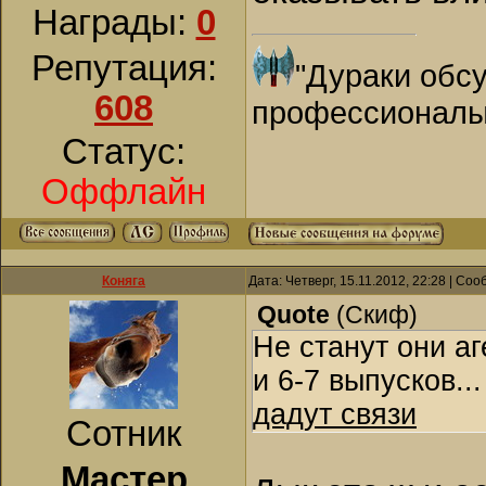
Награды:
0
Репутация:
"Дураки обсу
608
профессионалы
Статус:
Оффлайн
Коняга
Дата: Четверг, 15.11.2012, 22:28 | Со
Quote
(
Скиф
)
Не станут они а
и 6-7 выпусков..
дадут связи
Сотник
Мастер