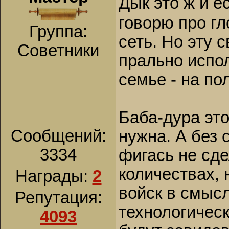
Дык это ж и е
говорю про г
Группа:
сеть. Но эту 
Советники
прально испол
семье - на пол
Баба-дура это
Сообщений:
нужна. А без 
3334
фигась не сд
количествах, 
Награды:
2
войск в смысл
Репутация:
технологическ
4093