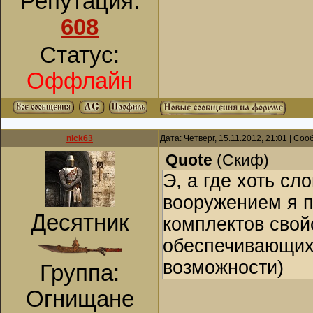
Репутация:
608
Статус:
Оффлайн
nick63
Дата: Четверг, 15.11.2012, 21:01 | Со
Quote
(
Скиф
)
Э, а где хоть с
вооружением я 
Десятник
комплектов свой
обеспечивающих
возможности)
Группа:
Огнищане