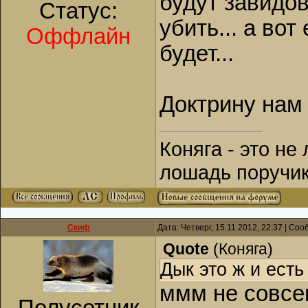
будут завидов
Статус:
убить... а вот
Оффлайн
будет...
Доктрину нам н
Коняга - это не
лошадь поручик
Скиф
Дата: Четверг, 15.11.2012, 22:37 | Со
Quote
(
Коняга
)
Дык это ж и есть
ммм не совсем