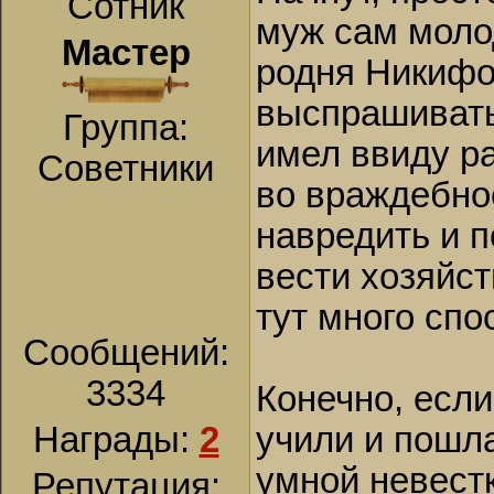
Сотник
муж сам молод
Мастер
родня Никифо
выспрашивать 
Группа:
имел ввиду р
Советники
во враждебно
навредить и 
вести хозяйст
тут много спо
Сообщений:
3334
Конечно, если 
Награды:
2
учили и пошла
умной невест
Репутация: