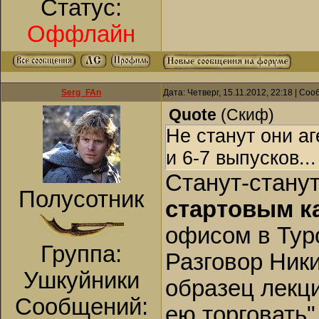
Статус:
Оффлайн
Serg_FAn
Дата: Четверг, 15.11.2012, 22:18 | Со
Quote
(
Скиф
)
Не станут они а
и 6-7 выпусков...
Станут-станут
Полусотник
стартовым к
офисом в Тур
Группа:
Разговор Ник
Ушкуйники
образец лекци
Сообщений:
ею торговать"