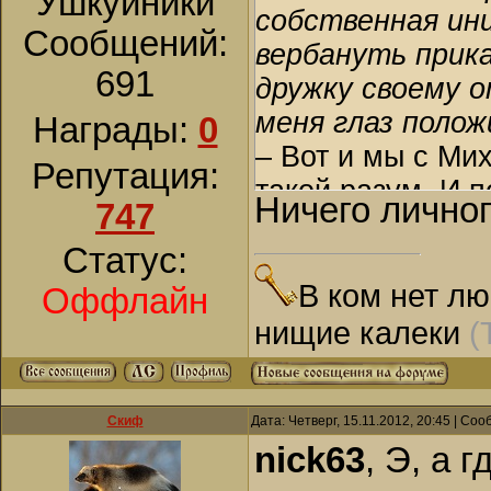
Ушкуйники
собственная ин
Сообщений:
вербануть прик
691
дружку своему 
меня глаз полож
Награды:
0
– Вот и мы с Ми
Репутация:
такой разум. И 
Ничего личног
747
Статус:
В ком нет лю
Оффлайн
нищие калеки
(
Скиф
Дата: Четверг, 15.11.2012, 20:45 | Со
nick63
, Э, а 