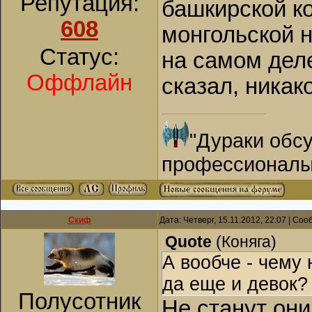
Репутация:
башкирской ко
608
монгольской н
Статус:
на самом дел
Оффлайн
сказал, никако
"Дураки обсу
профессионалы
Скиф
Дата: Четверг, 15.11.2012, 22:07 | Со
Quote
(
Коняга
)
А вообче - чему
да еще и девок?
Полусотник
Не станут он