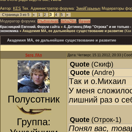
Автор:
KES
Тех. Администратор форума:
ЗмейГорыныч
Модераторы фо
3
Страница
3
из
5
«
1
2
4
5
»
Модератор форума:
,
,
Ульфхеднар
deha29ru
Дачник
Красницкий Евгений. Форум сайта
»
4. Детинец (Мир "Отрока" и не только
экономика
»
Академия МА, ее дальнейшее существование и развитие
(Как
Академия МА, ее дальнейшее существование и развитие
Serg_FAn
Дата: Четверг, 15.11.2012, 20:33 | Со
Quote
(
Скиф
)
Quote
(
Andre
)
Так и о.Михаил
У меня сложило
Полусотник
лишний раз о се
Quote
(
Отрок-1
)
Группа:
Понял вас, тов