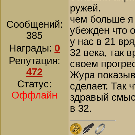
ружей.
чем больше я 
Сообщений:
убежден что он
385
у нас в 21 вр
Награды:
0
32 века, так 
Репутация:
своем прогре
472
Жура показыва
Статус:
сделает. Так 
Оффлайн
здравый смысл 
в 32.