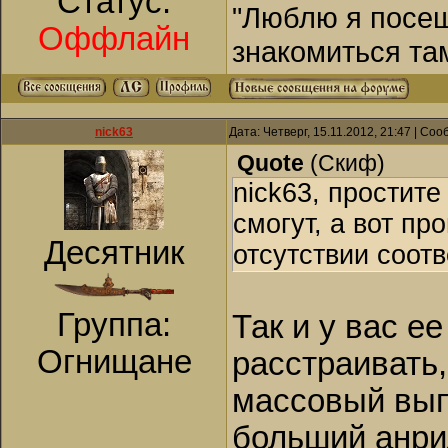
Статус:
"Люблю я посещ
Оффлайн
знакомиться та
nick63
Дата: Четверг, 15.11.2012, 21:47 | Со
Quote
(
Скиф
)
nick63, простите
смогут, а вот пр
Десятник
отсутствии соот
Группа:
Так и у вас ее
Огнищане
расстраивать,
массовый вып
больший анри