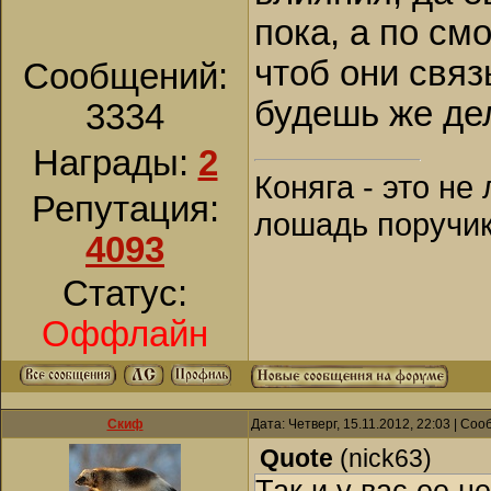
пока, а по см
чтоб они связ
Сообщений:
будешь же де
3334
Награды:
2
Коняга - это не
Репутация:
лошадь поручик
4093
Статус:
Оффлайн
Скиф
Дата: Четверг, 15.11.2012, 22:03 | Со
Quote
(
nick63
)