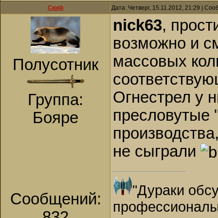
Скиф
Дата: Четверг, 15.11.2012, 21:29 | Со
nick63
, прост
возможно и см
массовых коли
Полусотник
соответствую
Огнестрел у н
Группа:
пресловутые 
Бояре
производства,
не сыграли
"Дураки обсу
Сообщений:
профессионалы
832