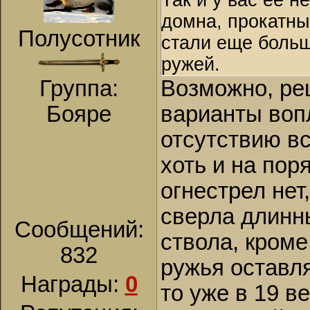
Так и у вас ее н
домна, прокатны
Полусотник
стали еще больш
ружей.
Группа:
Возможно, ре
Бояре
варианты воп
отсутствию в
хоть и на пор
огнестрел нет
сверла длинн
Сообщений:
ствола, кром
832
ружья оставл
Награды:
0
то уже в 19 в