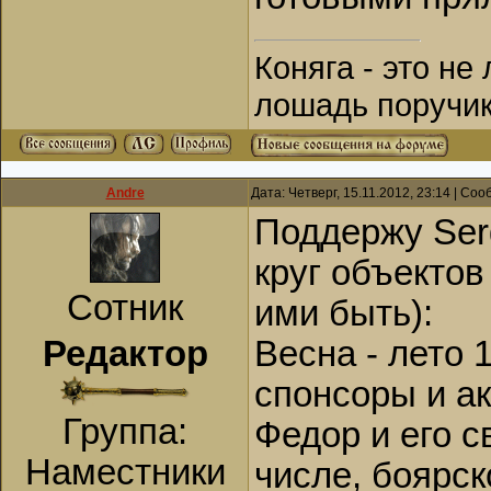
Коняга - это не
лошадь поручик
Andre
Дата: Четверг, 15.11.2012, 23:14 | Со
Поддержу Ser
круг объектов
Сотник
ими быть):
Редактор
Весна - лето 
спонсоры и а
Группа:
Федор и его с
Наместники
числе, боярск