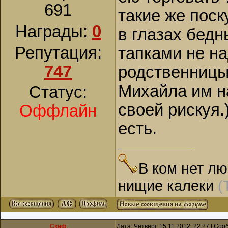
691
такие же поск
Награды:
0
в глазах бедн
Репутация:
тапками не на
747
родственницы.
Михайла им н
Статус:
своей рискуя.
Оффлайн
есть.
В ком нет лю
нищие калеки
(
Скиф
Дата: Четверг, 15.11.2012, 22:27 | Со