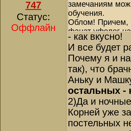
замечаниям можн
747
обучения.
Статус:
Облом! Причем, 
Оффлайн
фанат уфолог на
- как вкусно!
тарелок, впитыв
И все будет р
губка – ни замеч
Почему я и на
так), что бра
Аньку и Машк
остальных - 
2)Да и ночные
Корней уже з
постельных не