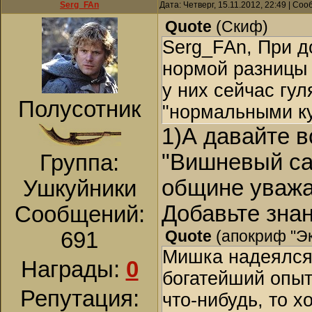
Serg_FAn
Дата: Четверг, 15.11.2012, 22:49 | Со
Quote
(
Скиф
)
Serg_FAn, При д
нормой разницы в
у них сейчас гу
Полусотник
"нормальными ку
1)А давайте 
"Вишневый сад
Группа:
общине уважа
Ушкуйники
Добавьте знан
Сообщений:
Quote
(
апокриф "Э
691
Мишка надеялся,
Награды:
0
богатейший опыт
Репутация:
что-нибудь, то х