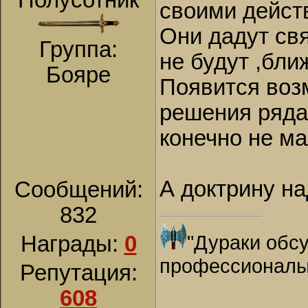
Полусотник
своими дейст
Они дадут свя
Группа:
не будут ,бл
Бояре
Появится возм
решения ряда
конечно не ма
А доктрину на
Сообщений:
832
"Дураки обсу
Награды:
0
профессионалы
Репутация:
608