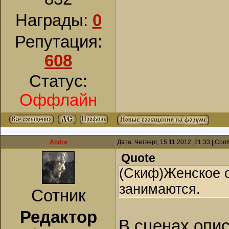
Награды:
0
Репутация:
608
Статус:
Оффлайн
Andre
Дата: Четверг, 15.11.2012, 21:33 | Со
Quote
(Скиф)Женское о
занимаются.
Сотник
Редактор
В сценах опис