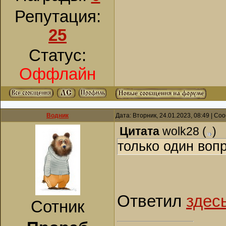
Репутация:
25
Статус:
Оффлайн
Водник
Дата: Вторник, 24.01.2023, 08:49 | С
Цитата
wolk28
(
)
только один воп
Ответил
здес
Сотник