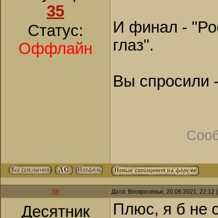
35
И финал - "Ро
Статус:
глаз".
Оффлайн
Вы спросили -
Сооб
SII
Дата: Воскресенье, 20.06.2021, 22:12
Плюс, я б не 
Десятник