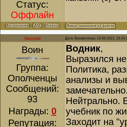
Статус:
Оффлайн
Фантазер
Дата: Воскресенье, 13.06.2021, 16:26
Водник
,
Воин
Выразился не
Группа:
Политика, раз
Ополченцы
анализы и выв
Сообщений:
замечательно
93
Нейтрально. Б
Награды:
0
учебник по ж
Заходит на "у
Репутация: