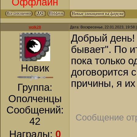
Оффлайн
wolk28
Дата: Воскресенье, 22.01.2023, 19:58
Добрый день!
бывает". По и
пока только о
Новик
договорится 
причины, я их
Группа:
Ополченцы
Сообщений:
Сообщение от
42
Награды:
0