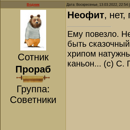
Водник
Дата: Воскресенье, 13.03.2022, 22:54
Неофит
, нет
Ему повезло. Н
быть сказочный
хрипом натужны
Сотник
каньон... (с) С.
Прораб
Группа:
Советники