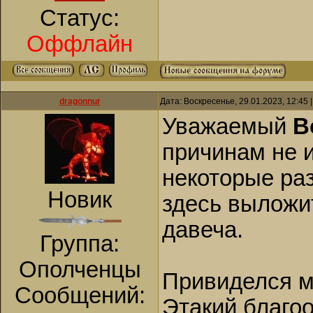
Статус:
Оффлайн
dragonnur
Дата: Воскресенье, 29.01.2023, 12:45
Уважаемый
В
причинам не 
некоторые ра
Новик
здесь выложи
давеча.
Группа:
Ополченцы
Привиделся м
Сообщений:
Этакий благо