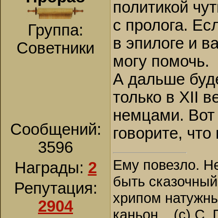
политикой чут
с пролога. Ес
Группа:
в эпилоге и в
Советники
могу помочь.
А дальше буд
только в XII в
немцами. Вот 
Сообщений:
говорите, что
3596
Ему повезло. Н
Награды:
2
быть сказочный
Репутация:
хрипом натужны
2904
каньон... (с) С.