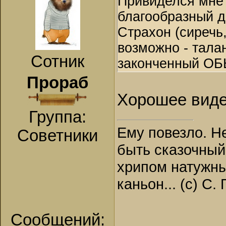
Привиделся мне 
благообразный д
Страхон (сиречь
возможно - тала
Сотник
законченный О
Прораб
Хорошее виде
Группа:
Ему повезло. Н
Советники
быть сказочный
хрипом натужны
каньон... (с) С.
Сообщений: