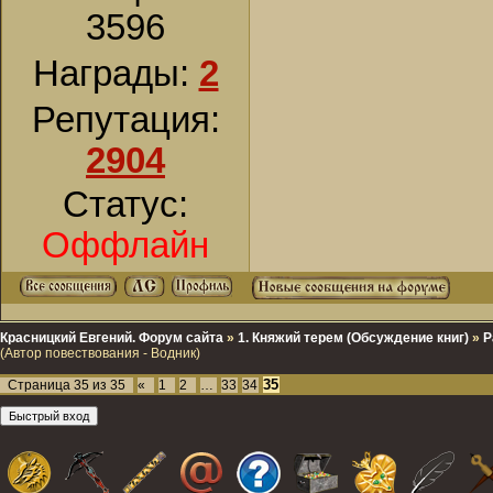
3596
Награды:
2
Репутация:
2904
Статус:
Оффлайн
Красницкий Евгений. Форум сайта
»
1. Княжий терем (Обсуждение книг)
»
Р
(Автор повествования - Водник)
35
Страница
35
из
35
«
1
2
…
33
34