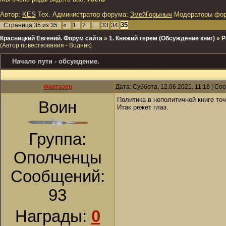
Автор:
KES
Тех. Администратор форума:
ЗмейГорыныч
Модераторы фо
35
Страница
35
из
35
«
1
2
…
33
34
Красницкий Евгений. Форум сайта
»
1. Княжий терем (Обсуждение книг)
»
Р
(Автор повествования - Водник)
Начало пути - обсуждение.
Фантазер
Дата: Суббота, 12.06.2021, 11:18 | С
Политика в неполитичной книге то
Воин
Итак режет глаз.
Группа:
Ополченцы
Сообщений:
93
Награды:
0