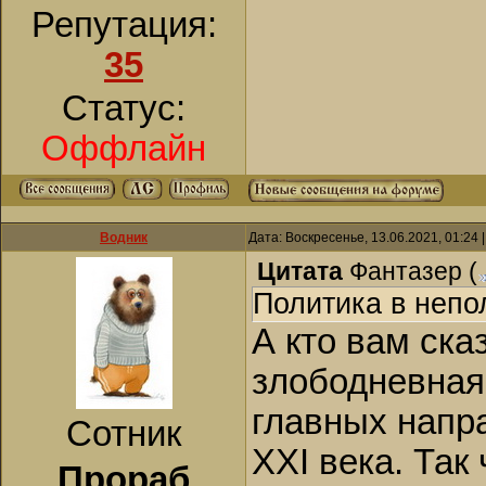
Репутация:
35
Статус:
Оффлайн
Водник
Дата: Воскресенье, 13.06.2021, 01:24
Цитата
Фантазер
(
Политика в непо
А кто вам ска
злободневная
главных напр
Сотник
XXI века. Так
Прораб