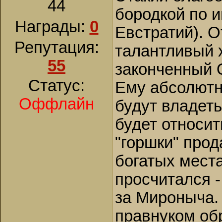
44
бородкой по и
Награды:
0
Евстратий). О
Репутация:
талантливый 
55
законченный
Статус:
Ему абсолютн
Оффлайн
будут владеть
будет относи
"горшки" прод
богатых места
просчитался -
за Мироныча.
правнуком обр