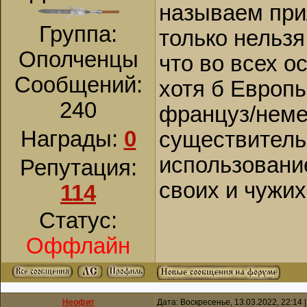
называем прил
Группа:
только нельзя
Ополченцы
что во всех о
Сообщений:
хотя б Европы
240
француз/немец
Награды:
0
существитель
использование
Репутация:
своих и чужих 
114
Статус:
Оффлайн
Неофит
Дата: Воскресенье, 13.03.2022, 22:14