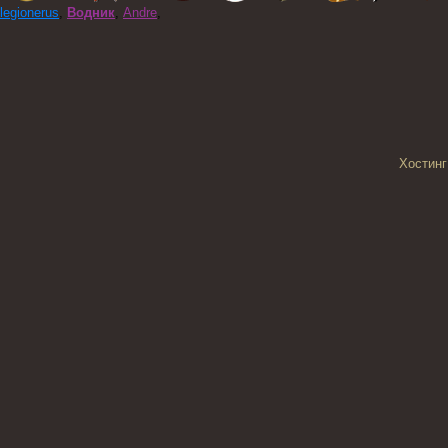
legionerus
,
Водник
,
Andre
,
Хостинг