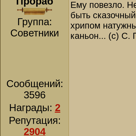
Прораб
Ему повезло. Н
быть сказочный
Группа:
хрипом натужны
Советники
каньон... (с) С.
Сообщений:
3596
Награды:
2
Репутация:
2904