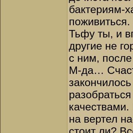
бактериям-
поживиться.
Тьфу ты, и 
другие не г
с ним, после
М-да… Счаст
закончилось
разобраться
качествами.
на вертел на
стоит ли? Вс