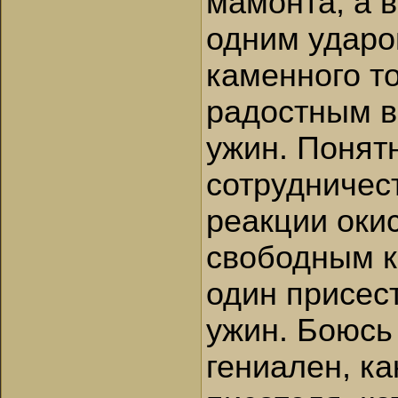
мамонта, а в
одним ударо
каменного т
радостным в
ужин. Понятн
сотрудничес
реакции оки
свободным к
один присест
ужин. Боюсь 
гениален, ка