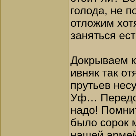
голода, не 
отложим хотя
заняться ест
Докрываем к
ивняк так о
прутьев несу
Уф… Передох
надо! Помнит
было сорок 
нашей армей