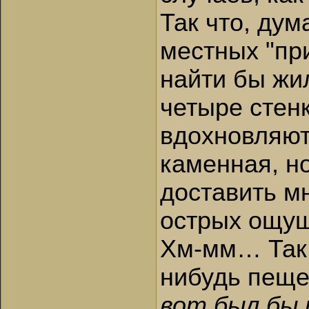
Так что, дум
местных "при
найти бы жи
четыре стен
вдохновляют.
каменная, но
доставить м
острых ощу
Хм-мм… Так 
нибудь пещ
вот был бы