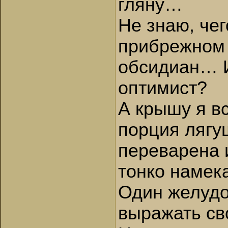
гляну…
Не знаю, чег
прибрежном 
обсидиан… И 
оптимист?
А крышу я вс
порция лягу
переварена и
тонко намек
Один желудо
выражать св