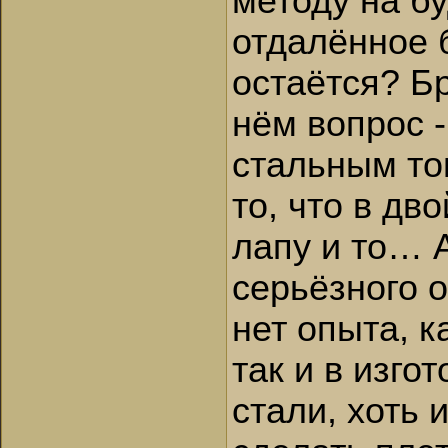
методу на б
отдалённое б
остаётся? Б
нём вопрос 
стальным т
то, что в дв
лапу и то… А
серьёзного о
нет опыта, к
так и в изго
стали, хоть 