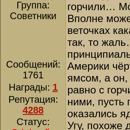
Группа:
горчили… Мо
Советники
Вполне може
веточках как
так, то жаль
принципиал
Сообщений:
Америки чёрт
1761
ямсом, а он,
Награды:
1
равно с горч
Репутация:
ними, пусть 
4288
оказались я
Статус:
Угу, похоже 