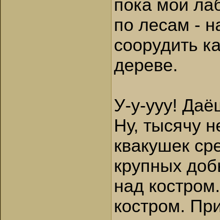
пока мои ла
по лесам - 
соорудить к
дереве.
У-у-ууу! Даё
Ну, тысячу н
квакушек ср
крупных доб
над костром.
костром. Пр