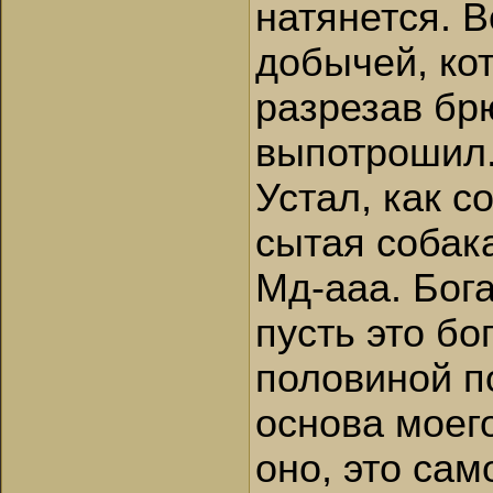
натянется. В
добычей, кот
разрезав брю
выпотрошил
Устал, как с
сытая собак
Мд-ааа. Бога
пусть это бо
половиной по
основа моег
оно, это сам