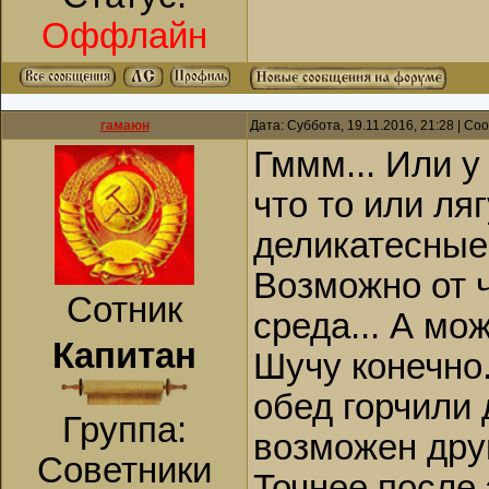
Оффлайн
гамаюн
Дата: Суббота, 19.11.2016, 21:28 | С
Гммм... Или 
что то или ля
деликатесные..
Возможно от ч
Сотник
среда... А мо
Капитан
Шучу конечно.
обед горчили 
Группа:
возможен друг
Советники
Точнее после 