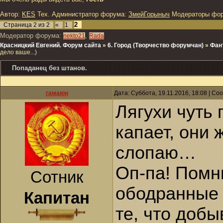
Автор:
KES
Тех. Администратор форума:
ЗмейГорыныч
Модераторы фо
2
Страница
2
из
2
«
1
Модератор форума:
,
nekto21
Rada
Красницкий Евгений. Форум сайта
»
6. Город (Творчество форумчан)
»
Фан
дело ваше...)
Попаданец без штанов.
гамаюн
Дата: Суббота, 19.11.2016, 18:08 | С
Лягухи чуть 
капает, они 
слопаю…
Оп-па! Помн
Сотник
ободранные 
Капитан
те, что доб