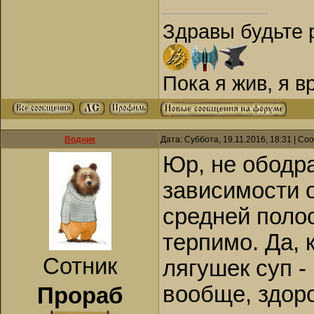
Здравы будьте 
Пока я жив, я 
Водник
Дата: Суббота, 19.11.2016, 18:31 | С
Юр, не ободр
зависимости о
средней поло
терпимо. Да, 
Сотник
лягушек суп 
вообще, здор
Прораб