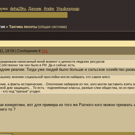
рума:
deha29ru
,
Дачник
,
Andre
,
Ульфхеднар
гия
»
Тактика пехоты
(общая система)
011, 18:59 | Сообщение #
161
гнорировали написанный мной момент о ценности людских ресурсов
 Собственно так оно было в РИ. Да и сейчас есть.
оздние реалии. Тогда уже людей было больше и сельское хозяйство раз
о вашему мнению социальной прослойки могли набирать это самое мясо
ение, а факты исторические... Ополчение набирали из тех, кого могли заставить взять в
свой дом защищать... То есть - подчинённые классы, разные слои общества, но из прост
 кто под "призыв" угодил.
е конкретики, вот для примера из того же Ратного кого можно призвать 
чего то ?