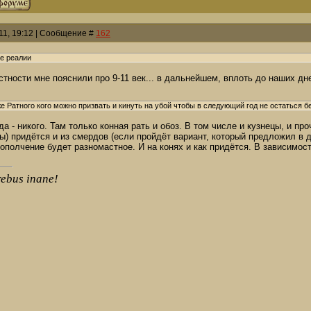
011, 19:12 | Сообщение #
162
ие реалии
астности мне пояснили про 9-11 век... в дальнейшем, вплоть до наших дне
же Ратного кого можно призвать и кинуть на убой чтобы в следующий год не остаться бе
да - никого. Там только конная рать и обоз. В том числе и кузнецы, и пр
ы) придётся и из смердов (если пройдёт вариант, который предложил в 
 ополчение будет разномастное. И на конях и как придётся. В зависимост
rebus inane!