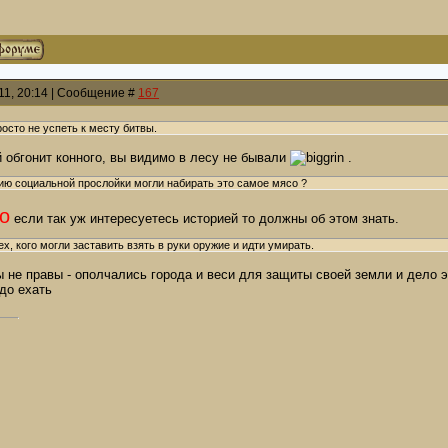
011, 20:14 | Сообщение #
167
осто не успеть к месту битвы.
 обгонит конного, вы видимо в лесу не бывали
.
ию социальной прослойки могли набирать это самое мясо ?
о
если так уж интересуетесь историей то должны об этом знать.
х, кого могли заставить взять в руки оружие и идти умирать.
 не правы - ополчались города и веси для защиты своей земли и дело э
до ехать