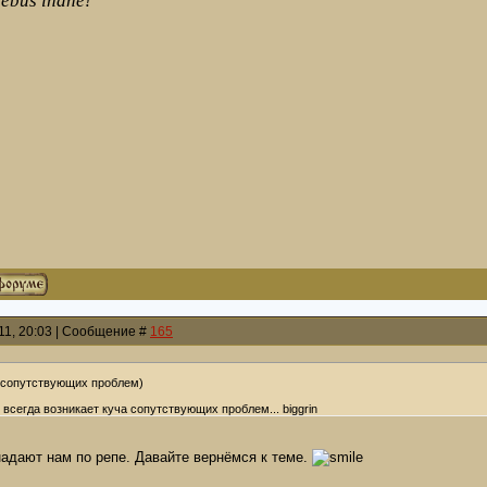
rebus inane!
011, 20:03 | Сообщение #
165
а сопутствующих проблем)
 всегда возникает куча сопутствующих проблем... biggrin
дают нам по репе. Давайте вернёмся к теме.