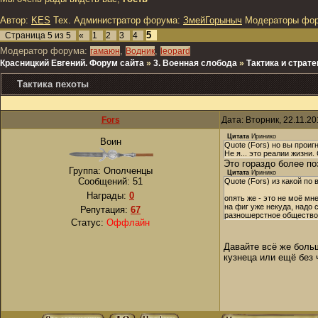
Автор:
KES
Тех. Администратор форума:
ЗмейГорыныч
Модераторы фо
5
Страница
5
из
5
«
1
2
3
4
Модератор форума:
,
,
гамаюн
Водник
leopard
Красницкий Евгений. Форум сайта
»
3. Военная слобода
»
Тактика и страте
Тактика пехоты
Fors
Дата: Вторник, 22.11.2
Цитата
Иринико
Воин
Quote (Fors) но вы прои
Не я... это реалии жизни.
Это гораздо более п
Группа: Ополченцы
Цитата
Иринико
Сообщений:
51
Quote (Fors) из какой п
Награды:
0
опять же - это не моё мн
на фиг уже некуда, надо 
Репутация:
67
разношерстное общество -
Статус:
Оффлайн
Давайте всё же больш
кузнеца или ещё без 