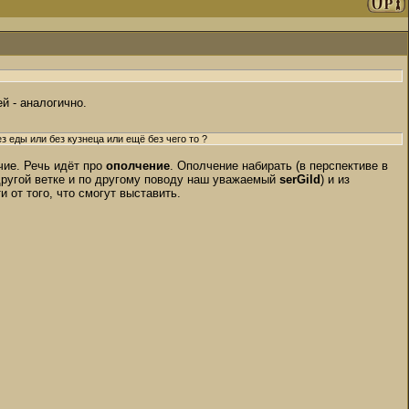
й - аналогично.
з еды или без кузнеца или ещё без чего то ?
очие. Речь идёт про
ополчение
. Ополчение набирать (в перспективе в
другой ветке и по другому поводу наш уважаемый
serGild
) и из
и от того, что смогут выставить.