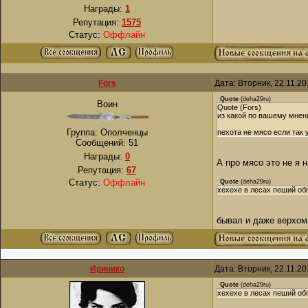
Награды:
1
Репутация:
1575
Статус:
Оффлайн
Fors
Дата: Вторник, 22.11.2
Quote
(
deha29ru
)
Воин
Quote (Fors)
из какой по вашему мнен
Группа: Ополченцы
пехота не мясо если так 
Сообщений:
51
Награды:
0
А про мясо это не я 
Репутация:
67
Статус:
Оффлайн
Quote
(
deha29ru
)
хехехе в лесах пеший обг
бывал и даже верхом 
Иринико
Дата: Вторник, 22.11.2
Quote
(
deha29ru
)
хехехе в лесах пеший обг