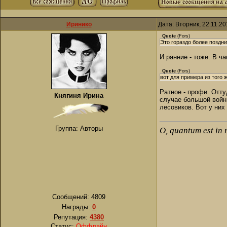
Иринико
Дата: Вторник, 22.11.2
Quote
(
Fors
)
Это гораздо более поздн
И ранние - тоже. В ч
Quote
(
Fors
)
вот для примера из того 
Ратное - профи. Отту
Княгиня Ирина
случае большой войн
лесовиков. Вот у них
Группа: Авторы
О, quantum est in 
Сообщений:
4809
Награды:
0
Репутация:
4380
Статус:
Оффлайн