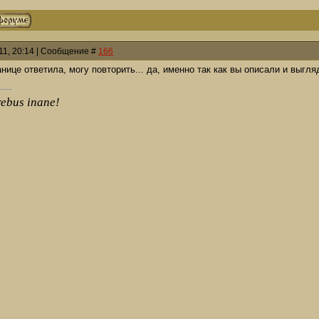
011, 20:14 | Сообщение #
166
анице ответила, могу повторить... да, именно так как вы описали и выгл
rebus inane!