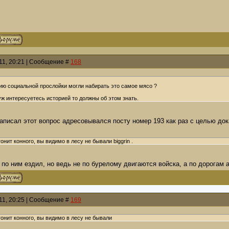
011, 20:21 | Сообщение #
168
ию социальной прослойки могли набирать это самое мясо ?
уж интересуетесь историей то должны об этом знать.
написал этот вопрос адресовывался посту номер 193 как раз с целью до
онит конного, вы видимо в лесу не бывали biggrin .
по ним ездил, но ведь не по бурелому двигаются войска, а по дорогам а
011, 20:25 | Сообщение #
169
онит конного, вы видимо в лесу не бывали