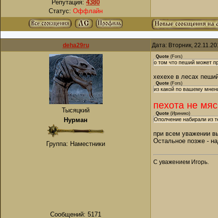
Репутация:
4380
Статус:
Оффлайн
deha29ru
Дата: Вторник, 22.11.2
Quote
(
Fors
)
о том что пеший может пр
хехехе в лесах пеший
Quote
(
Fors
)
из какой по вашему мнен
пехота не мяс
Тысяцкий
Quote
(
Иринико
)
Нурман
Ополчение набирали из те
при всем уважении вы
Остальное позже - на
Группа: Наместники
С уважением Игорь.
Сообщений:
5171