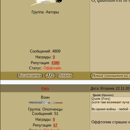
О, quantum est in 
Группа: Авторы
Сообщений:
4809
Награды:
0
Репутация:
4380
Статус:
Оффлайн
Fors
Дата: Вторник, 22.11.2
Quote
(
Иринико
)
Воин
Quote (Fors)
(хотя там возникает куч
Группа: Ополченцы
Во время войны - любой -
Сообщений:
51
Награды:
0
Оффтопим страшно на
Репутация:
67