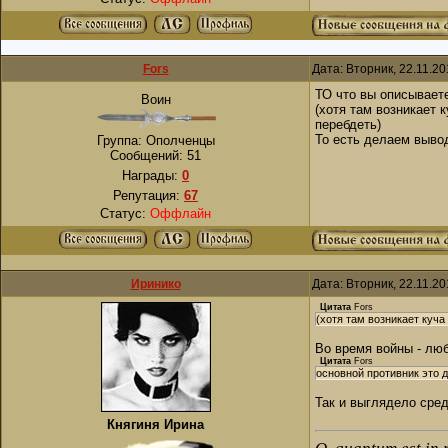
Fors
Дата: Вторник, 22.11.2
ТО что вы описываете
Воин
(хотя там возникает 
перебдеть)
То есть делаем вывод
Группа: Ополченцы
Сообщений:
51
Награды:
0
Репутация:
67
Статус:
Оффлайн
Иринико
Дата: Вторник, 22.11.2
Цитата
Fors
(хотя там возникает куч
Во время войны - люб
Цитата
Fors
основной противник это 
Так и выглядело сред
Княгиня Ирина