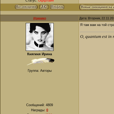
Статус:
Оффлайн
Иринико
Дата: Вторник, 22.11.2
Я там вам на той стр
О, quantum est in 
Княгиня Ирина
Группа: Авторы
Сообщений:
4809
Награды:
0