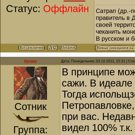
Статус:
Оффлайн
Сатрап (др.-перс. 
правитель в 
своей террит
чеканить моне
В русском и 
Gergen
Дата: Понедельник, 03.10.2011, 15:31 | С
В принципе мож
сажи. В идеале 
Тогда испольщз
Петропавловке,
Сотник
при вас. Недав
видел 100% т.к
Группа: