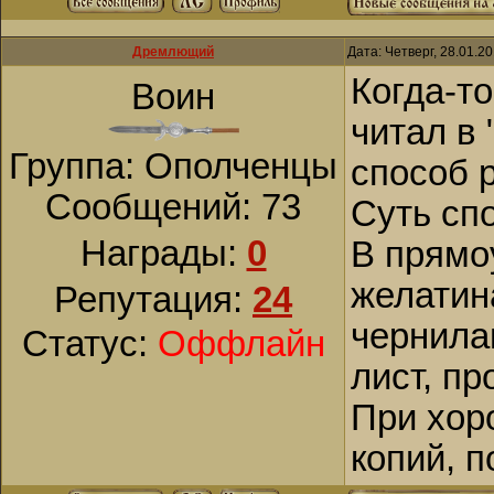
Дремлющий
Дата: Четверг, 28.01.2
Когда-то
Воин
читал в
Группа: Ополченцы
способ 
Сообщений:
73
Суть сп
Награды:
0
В прямо
желатин
Репутация:
24
чернила
Статус:
Оффлайн
лист, п
При хор
копий, 