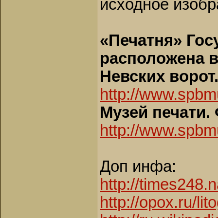
исходное изобр
«Печатня» Гос
расположена в
Невских ворот
http://www.spbm
Музей печати.
http://www.spb
Доп инфа:
http://times248.n
http://opox.ru/lit