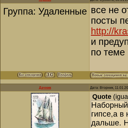
все не 
Группа: Удаленные
посты п
http://kr
и предуп
по теме 
Дачник
Дата: Вторник, 11.01.2
Quote
(
igu
Наборный 
гипсе,а в
дальше. Н