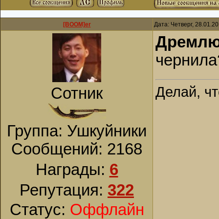
[BOOM]er
Дата: Четверг, 28.01.2
Дремл
чернила?
Делай, чт
Сотник
Группа: Ушкуйники
Сообщений:
2168
Награды:
6
Репутация:
322
Статус:
Оффлайн