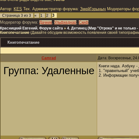
Автор:
KES
Тех. Администратор форума:
ЗмейГорыныч
Модераторы фо
3
Страница
3
из
3
«
1
2
Модератор форума:
,
,
Дачник
Ульфхеднар
Скиф
Красницкий Евгений. Форум сайта
»
4. Детинец (Мир "Отрока" и не только
Книгопечатание
(Давайте обсудим возможность появления своей типографии
Книгопечатание
Camrad
Дата: Воскресенье, 24.
Книги нада. Азбуку -
Группа: Удаленные
1. "правильный" уче
2. Информации получ