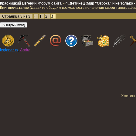
Красницкий Евгений. Форум сайта
»
4. Детинец (Мир "Отрока" и не только
Книгопечатание
(Давайте обсудим возможность появления своей типографии
3
Страница
3
из
3
«
1
2
legionerus
,
Andre
,
Хостинг