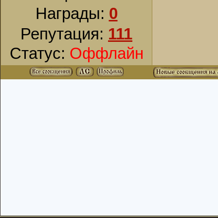
Награды:
0
Репутация:
111
Статус:
Оффлайн