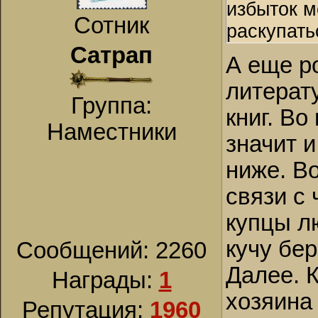
избыток м
Сотник
раскупать
Сатрап
А еще р
литерат
Группа:
книг. Во
Наместники
значит 
ниже. Во
связи с 
купцы л
кучу бе
Сообщений:
2260
Далее. 
Награды:
1
хозяина 
Репутация:
1960