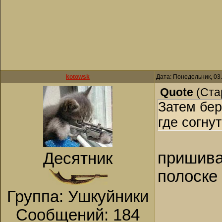
kotowsk
Дата: Понедельник, 03
Quote
(
Ста
Затем бер
где согну
пришива
Десятник
полоске
Группа: Ушкуйники
Сообщений:
184