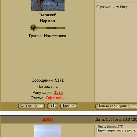
С уважением Игорь.
Тысяцкий
Нурман
Группа: Наместники
Сообщений:
5171
Награды:
1
Репутация:
1575
Статус:
Оффлайн
al1618
Дата: Суббота, 10.07.2
Quote
(
iguana1972
)
Парни вернитесь в русло