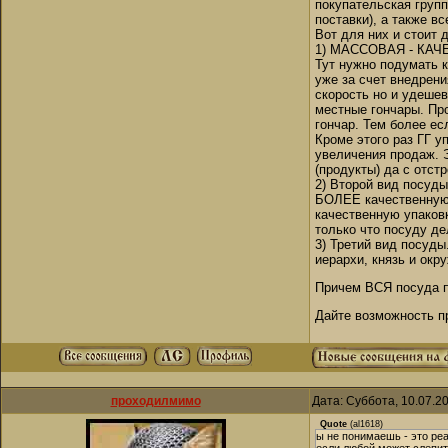
покупательская груп
поставки), а также в
Вот для них и стоит 
1) МАССОВАЯ - КАЧ
Тут нужно подумать 
уже за счет внедрени
скорость но и удеше
местные гончары. Пр
гончар. Тем более ес
Кроме этого раз ГГ у
увеличения продаж. Э
(продукты) да с отст
2) Второй вид посуды
БОЛЕЕ качественную 
качественную упаков
только что посуду 
3) Третий вид посуды
иерархи, князь и окру
Причем ВСЯ посуда п
Дайте возможность пр
проходилмимо
Дата: Суббота, 10.07.2
Quote
(
al1618
)
ы не понимаешь - это реа