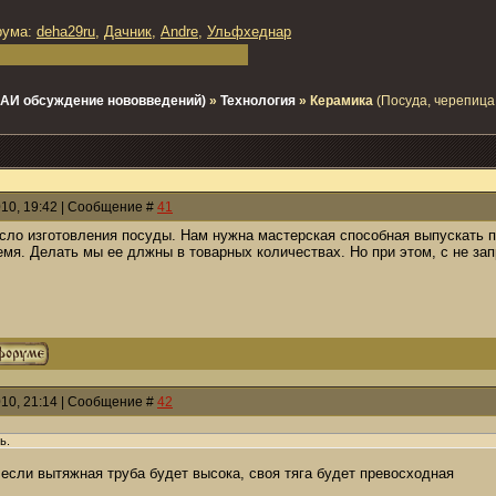
рума:
deha29ru
,
Дачник
,
Andre
,
Ульфхеднар
 - АИ обсуждение нововведений)
»
Технология
»
Керамика
(Посуда, черепица
010, 19:42 | Сообщение #
41
усло изготовления посуды. Нам нужна мастерская способная выпускать
емя. Делать мы ее длжны в товарных количествах. Но при этом, с не з
010, 21:14 | Сообщение #
42
ь.
а если вытяжная труба будет высока, своя тяга будет превосходная