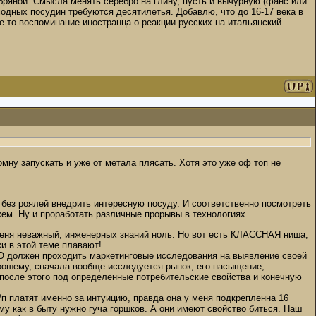
ебряной. Смысла менять серебро на глину, пусть и вычурную (фанс или
одных посудин требуются десятилетья. Добавлю, что до 16-17 века в
е то воспоминание иностранца о реакции русских на итальянский
домну запускать и уже от метала плясать. Хотя это уже оф топ не
 без роялей внедрить интересную посуду. И соответственно посмотреть
жем. Ну и проработать различные прорывы в технологиях.
 меня неважный, инженерных знаний ноль. Но вот есть КЛАССНАЯ ниша,
и в этой теме плавают!
О должен проходить маркетинговые исследования на выявление своей
орошему, сначала вообще исследуется рынок, его насыщение,
 после этого под определенные потребительские свойства и конечную
з/п платят именно за интуицию, правда она у меня подкрепленна 16
му как в быту нужно гуча горшков. А они имеют свойство биться. Наш