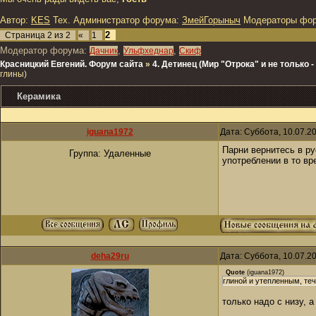
Автор:
KES
Тех. Администратор форума:
ЗмейГорыныч
Модераторы фо
2
Страница
2
из
2
«
1
Модератор форума:
,
,
Дачник
Ульфхеднар
Скиф
Красницкий Евгений. Форум сайта
»
4. Детинец (Мир "Отрока" и не только
глины)
Керамика
iguana1972
Дата: Суббота, 10.07.2
Парни вернитесь в р
Группа: Удаленные
употреблении в то вр
deha29ru
Дата: Суббота, 10.07.2
Quote
(
iguana1972
)
глиной и утепленным, теч
только надо с низу, 