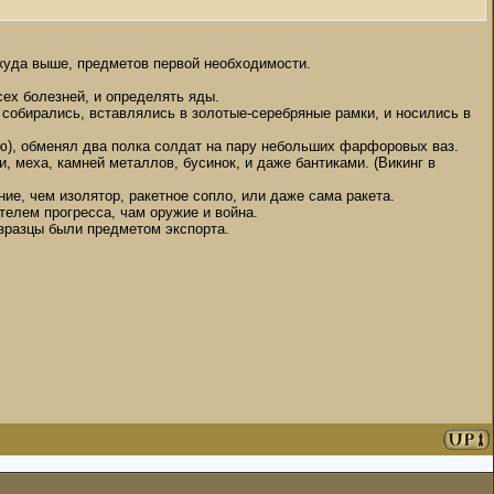
 куда выше, предметов первой необходимости.
сех болезней, и определять яды.
 собирались, вставлялись в золотые-серебряные рамки, и носились в
мню), обменял два полка солдат на пару небольших фарфоровых ваз.
и, меха, камней металлов, бусинок, и даже бантиками. (Викинг в
ие, чем изолятор, ракетное сопло, или даже сама ракета.
телем прогресса, чам оружие и война.
-изразцы были предметом экспорта.