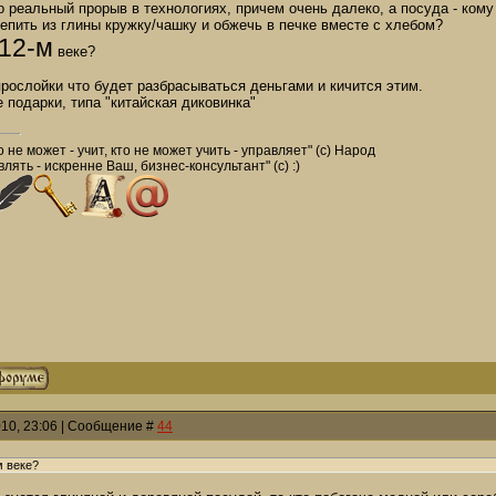
о реальный прорыв в технологиях, причем очень далеко, а посуда - кому
епить из глины кружку/чашку и обжечь в печке вместе с хлебом?
12-м
веке?
рослойки что будет разбрасываться деньгами и кичится этим.
е подарки, типа "китайская диковинка"
о не может - учит, кто не может учить - управляет" (с) Народ
лять - искренне Ваш, бизнес-консультант" (с) :)
010, 23:06 | Сообщение #
44
м веке?