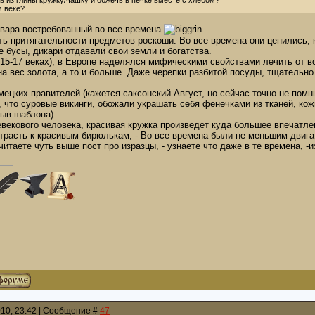
ь из глины кружку/чашку и обжечь в печке вместе с хлебом?
м веке?
товара востребованный во все времена
ть притягательности предметов роскоши. Во все времена они ценились,
 бусы, дикари отдавали свои земли и богатства.
15-17 веках), в Европе наделялся мифическими свойствами лечить от в
 вес золота, а то и больше. Даже черепки разбитой посуды, тщательно
емецких правителей (кажется саксонский Август, но сейчас точно не по
, что суровые викинги, обожали украшать себя фенечками из тканей, кож
рыв шаблона).
векового человека, красивая кружка произведет куда большее впечатлен
страсть к красивым бирюлькам, - Во все времена были не меньшим двига
очитаете чуть выше пост про изразцы, - узнаете что даже в те времена, 
010, 23:42 | Сообщение #
47