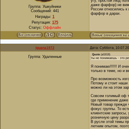
угу, простой люд пол
даже фарфор) не виж
Группа: Ушкуйники
России относились к 
Сообщений:
441
фарфор в дарах.
Награды:
1
Репутация:
175
Статус:
Оффлайн
iguana1972
Дата: Суббота, 10.07.2
Quote
(
al1618
)
Группа: Удаленные
ты не понимаешь - это р
Я понимаю!!!!!! И оч
только в теме, но и в
Про возможность изг
Потому и стоит наши 
можно ли на этом зар
Совсем голимый оф т
где применение даже
Новый товар прежде 
фокус группы. То ест
клиентские запросы, 
розничную цену разр
В русле этой темы пр
летним опытом, поэто