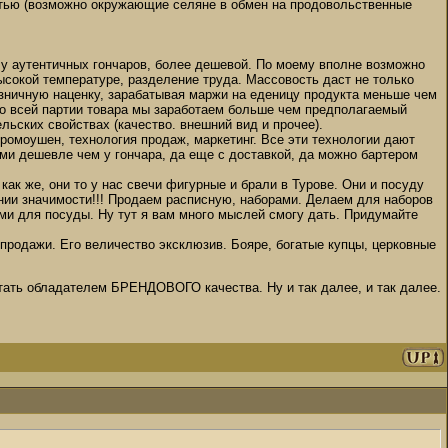
стью (возможно окружающие селяне в обмен на продовольственные
 у аутентичных гончаров, более дешевой. По моему вполне возможно
ысокой температуре, разделение труда. Массовость даст не только
озничную наценку, зарабатывая маржи на еденицу продукта меньше чем
со всей партии товара мы заработаем больше чем предполагаемый
льских свойствах (качество. внешний вид и прочее).
ромоушен, технология продаж, маркетинг. Все эти технологии дают
ами дешевле чем у гончара, да еще с доставкой, да можно бартером
как же, они то у нас свечи фигурные и брали в Турове. Они и посуду
нии значимости!!! Продаем расписную, наборами. Делаем для наборов
ми для посуды. Ну тут я вам много мыслей смогу дать. Придумайте
" продажи. Его величество эксклюзив. Бояре, богатые купцы, церковные
ать обладателем БРЕНДОВОГО качества. Ну и так далее, и так далее.