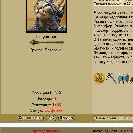
если любой может слепит
Предмет роскоши - в 12-
А сопла для ракет, 
Не надо недооценива
Именно за стеклянные
А фарфор, (правда в 
Фарфор продавался на
качестве амулетов.
Полусотник
В 17 веке, один из н
Где-то недавно читал
бантиках, - полный с
Группа: Ветераны
Думаю, что на средне
Так что жадность, и 
К тому же, - если пр
Сообщений:
619
Награды:
1
Репутация:
1496
Статус:
Оффлайн
проходилмимо
Дата: Суббота, 10.07.2