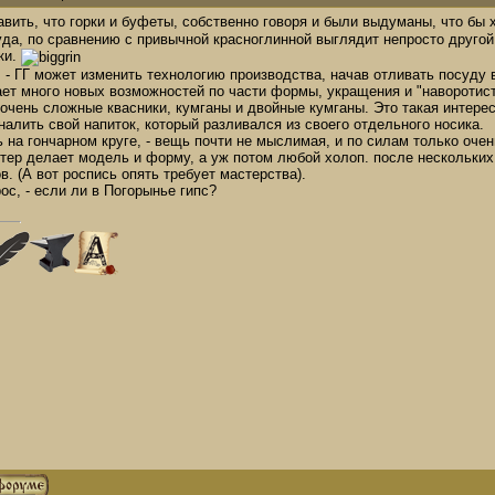
вить, что горки и буфеты, собственно говоря и были выдуманы, что бы 
уда, по сравнению с привычной красноглинной выглядит непросто другой
ки.
. - ГГ может изменить технологию производства, начав отливать посуду
ает много новых возможностей по части формы, укращения и "наворотист
очень сложные квасники, кумганы и двойные кумганы. Это такая интерес
алить свой напиток, который разливался из своего отдельного носика.
на гончарном круге, - вещь почти не мыслимая, и по силам только оче
астер делает модель и форму, а уж потом любой холоп. после нескольки
. (А вот роспись опять требует мастерства).
с, - если ли в Погорынье гипс?