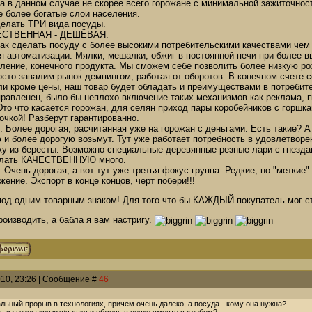
па в данном случае не скорее всего горожане с минимальной зажиточно
се более богатые слои населения.
делать ТРИ вида посуды.
ЕСТВЕННАЯ - ДЕШЁВАЯ.
как сделать посуду с более высокими потребительскими качествами чем
я автоматизации. Мялки, мешалки, обжиг в постоянной печи при более в
вление, конечного продукта. Мы сможем себе позволить более низкую р
осто завалим рынок демпингом, работая от оборотов. В конечном счете 
ли кроме цены, наш товар будет обладать и преимуществами в потребите
правленец, было бы неплохо включение таких механизмов как реклама, п
то что касается горожан, для селян приход пары коробейников с горшк
рочкой! Разберут гарантированно.
. Более дорогая, расчитанная уже на горожан с деньгами. Есть такие? А 
и более дорогую возьмут. Тут уже работает потребность в удовлетворе
ку из бересты. Возможно специальные деревянные резные лари с гнезда
делать КАЧЕСТВЕННУЮ много.
. Очень дорогая, а вот тут уже третья фокус группа. Редкие, но "меткие
жение. Экспорт в конце концов, черт побери!!!
од одним товарным знаком! Для того что бы КАЖДЫЙ покупатель мог ст
оизводить, а бабла я вам настригу.
010, 23:26 | Сообщение #
46
льный прорыв в технологиях, причем очень далеко, а посуда - кому она нужна?