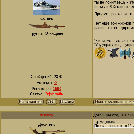
ты не понимаешь - эт
если любой может сл
Предмет роскоши - в
Сотник
Нет еще той жирной п
разве что на - дороги
Группа: Огнищане
"Кто может - делает, кт
"Учу управленцев управ
Сообщений:
2379
Награды:
0
Репутация:
1590
Статус:
Оффлайн
delovoy
Дата: Суббота, 10.07.2
Quote
(
al1618
)
Десятник
Предмет роскоши - в 12-