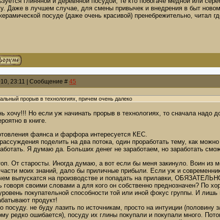
ьзуется глиняной и деревяной посудой, те кто побогаче медной или сер
у. Даже в лучшем случае, для смены привычек и внедрения в быт новом
керамической посуде (даже очень красивой) пренебрежительно, читал гд
010, 23:11 | Сообщение #
45
еальный прорыв в технологиях, причем очень далеко
ень хочу!!! Но если уж начинать прорыв в технологиях, то сначала надо 
ероятно в книге.
отовления фаянса и фарфора интересуется КЕС.
рассуждения поделить на два потока, один проработать тему, как можно
аботать. Я думаю да. Больших денег не заработаем, но заработать смо
оп. От старосты. Иногда думаю, а вот если бы меня закинуло. Воин из
 части моих знаний, дало бы приличные прибыли. Если уж и современник
чем выпускатся на производстве и попадать на прилавки, ОБЯЗАТЕЛЬН
ь говоря своими словами а для кого он собственно преднозначен? По х
уровень покупательной способности той или иной фокус группы. И лишь
абатывают продукт!
о посуду. не буду лазить по источникам, просто на интуиции (половину 
му редко ошибается), посуду их глины покупали и покупали много. Пото