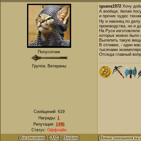
iguana1972
Хочу доба
А вообще, белая пос
и прочих чудес техни
Ну и наконец по делу
производства, но и д
На Руси изготовляли 
которых можно было н
Вылепить такую вещь 
В отливке, - один м
тысячами экземпляров
Полусотник
Отсюда главный вопро
Группа: Ветераны
Сообщений:
619
Награды:
1
Репутация:
1496
Статус:
Оффлайн