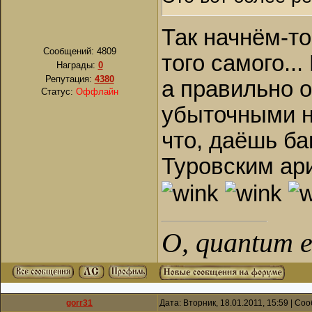
Так начнём-то
Сообщений:
4809
того самого...
Награды:
0
Репутация:
4380
а правильно 
Статус:
Оффлайн
убыточными н
что, даёшь ба
Туровским ари
О, quantum es
gorr31
Дата: Вторник, 18.01.2011, 15:59 | С