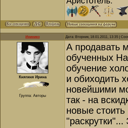
Аристотель.
Иринико
Дата: Вторник, 18.01.2011, 13:35 | С
А продавать 
обученных На
обучение холо
и обиходить х
Княгиня Ирина
новейшими мо
Группа: Авторы
так - на вскид
новые стоить 
"раскрутки"..