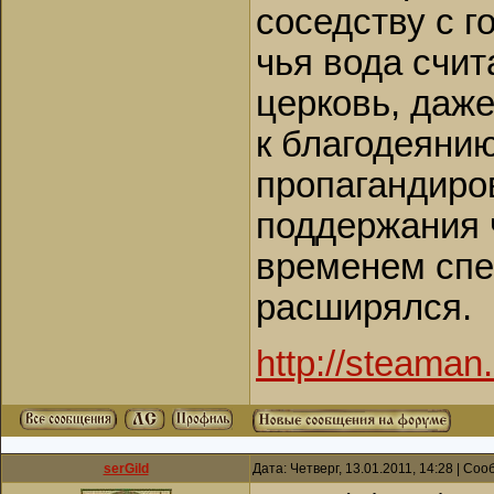
соседству с г
чья вода счит
церковь, даже
к благодеянию
пропагандиров
поддержания ч
временем спе
расширялся.
http://steaman.
serGild
Дата: Четверг, 13.01.2011, 14:28 | Со