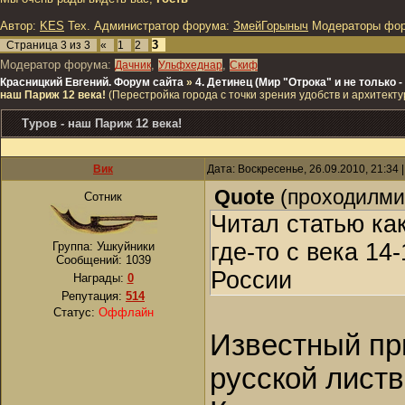
Автор:
KES
Тех. Администратор форума:
ЗмейГорыныч
Модераторы фо
3
Страница
3
из
3
«
1
2
Модератор форума:
,
,
Дачник
Ульфхеднар
Скиф
Красницкий Евгений. Форум сайта
»
4. Детинец (Мир "Отрока" и не только
наш Париж 12 века!
(Перестройка города с точки зрения удобств и архитекту
Туров - наш Париж 12 века!
Вик
Дата: Воскресенье, 26.09.2010, 21:34
Quote
(
проходилм
Сотник
Читал статью как
где-то с века 14
Группа: Ушкуйники
Сообщений:
1039
России
Награды:
0
Репутация:
514
Статус:
Оффлайн
Известный при
русской лист