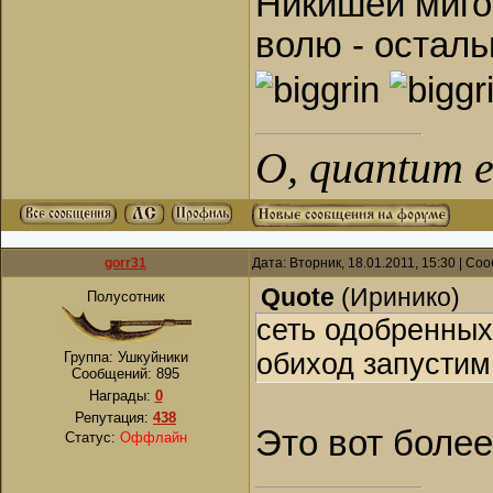
Никишей мигом
волю - осталь
О, quantum es
gorr31
Дата: Вторник, 18.01.2011, 15:30 | С
Quote
(
Иринико
)
Полусотник
сеть одобренных
обиход запустим
Группа: Ушкуйники
Сообщений:
895
Награды:
0
Репутация:
438
Это вот более
Статус:
Оффлайн