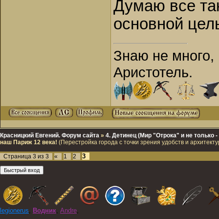
Думаю все так
основной цель
Знаю не много, 
Аристотель.
Красницкий Евгений. Форум сайта
»
4. Детинец (Мир "Отрока" и не только
наш Париж 12 века!
(Перестройка города с точки зрения удобств и архитекту
3
Страница
3
из
3
«
1
2
legionerus
,
Водник
,
Andre
,