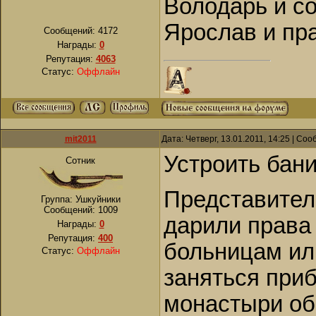
Володарь и со
Ярослав и пра
Сообщений:
4172
Награды:
0
Репутация:
4063
Статус:
Оффлайн
mit2011
Дата: Четверг, 13.01.2011, 14:25 | Со
Устроить бани
Сотник
Представител
Группа: Ушкуйники
Сообщений:
1009
дарили права
Награды:
0
Репутация:
400
больницам ил
Статус:
Оффлайн
заняться при
монастыри об