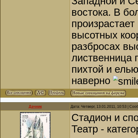
Западной и С
востока. В бо
произрастает 
высотных коор
разбросах вы
лиственница 
пихтой и елью.
наверно
Дачник
Дата: Четверг, 13.01.2011, 10:53 | Со
Стадион и спор
Театр - катег