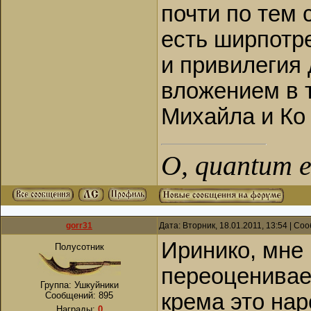
почти по тем с
есть ширпотре
и привилегия 
вложением в т
Михайла и Ко
О, quantum es
gorr31
Дата: Вторник, 18.01.2011, 13:54 | С
Иринико, мне
Полусотник
переоценивае
Группа: Ушкуйники
крема это нар
Сообщений:
895
Награды:
0