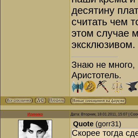
десятину плат
считать чем т
этом случае 
эксклюзивом.
Знаю не много, 
Аристотель.
Иринико
Дата: Вторник, 18.01.2011, 15:07 | С
Quote
(
gorr31
)
Скорее тогда сд