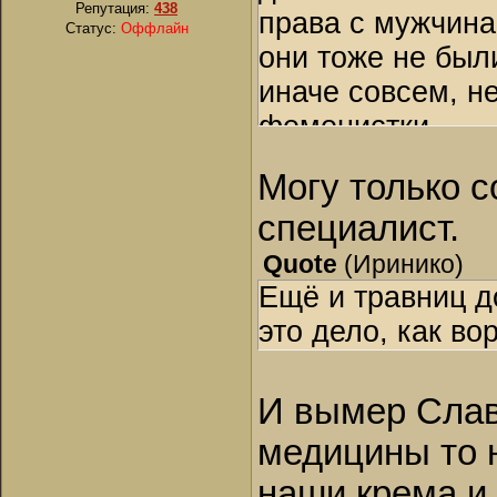
Репутация:
438
права с мужчинам
Статус:
Оффлайн
они тоже не был
иначе совсем, н
феменистки...
Могу только с
специалист.
Quote
(
Иринико
)
Ещё и травниц д
это дело, как во
И вымер Слав
медицины то н
наши крема и