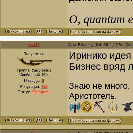
О, quantum es
gorr31
Дата: Вторник, 18.01.2011, 12:54 | С
Иринико идея 
Полусотник
Бизнес вряд л
Группа: Ушкуйники
Сообщений:
895
Награды:
0
Знаю не много, 
Репутация:
438
Статус:
Оффлайн
Аристотель.