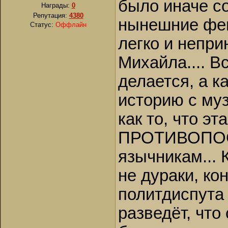
было иначе со
Награды:
0
Репутация:
4380
нынешние фем
Статус:
Оффлайн
легко и непр
Михайла.... В
делается, а к
историю с му
как то, что эт
ПРОТИВОПОС
язычникам... 
не дураки, ко
политдиспута д
разведёт, что