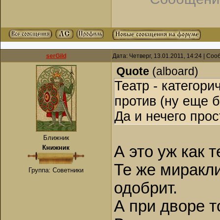
serGild
Дата: Четверг, 13.01.2011, 14:24 | Со
Quote
(
alboard
)
Театр - категори
против (ну еще б
Да и нечего про
Ближник
А это уж как 
Книжник
Те же миракл
Группа: Советники
одобрит.
А при дворе т