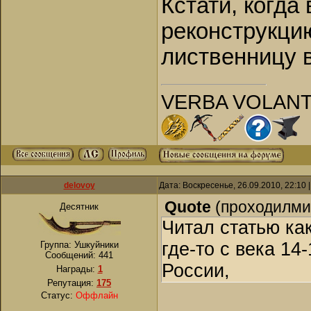
Кстати, когда
реконструкцию
лиственницу 
VERBA VOLANT
delovoy
Дата: Воскресенье, 26.09.2010, 22:10
Quote
(
проходилм
Десятник
Читал статью как
где-то с века 14
Группа: Ушкуйники
Сообщений:
441
России,
Награды:
1
Репутация:
175
Статус:
Оффлайн