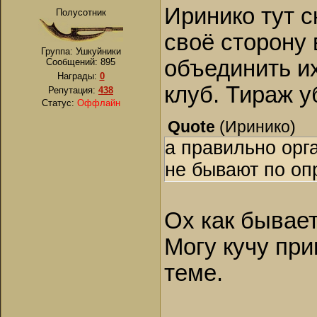
Иринико тут с
Полусотник
своё сторону 
Группа: Ушкуйники
объединить их
Сообщений:
895
Награды:
0
клуб. Тираж у
Репутация:
438
Статус:
Оффлайн
Quote
(
Иринико
)
а правильно орг
не бывают по оп
Ох как бывает
Могу кучу при
теме.