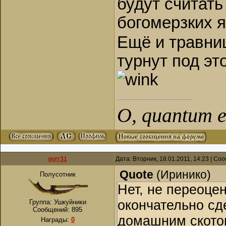
будут считать
богомерзких я
Ещё и травни
турнут под эт
О, quantum es
gorr31
Дата: Вторник, 18.01.2011, 14:23 | С
Quote
(
Иринико
)
Полусотник
Нет, не переоцен
окончательно сд
Группа: Ушкуйники
Сообщений:
895
домашним скотом
Награды:
0