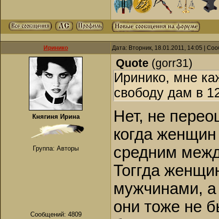
Иринико
Дата: Вторник, 18.01.2011, 14:05 | С
Quote
(
gorr31
)
Иринико, мне ка
свободу дам в 1
Нет, не переоц
Княгиня Ирина
когда женщин
средним межд
Группа: Авторы
Тоггда женщи
мужчинами, а 
они тоже не б
Сообщений:
4809