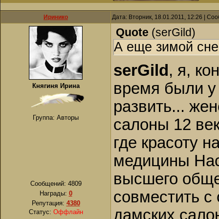
Иринико
Дата: Вторник, 18.01.2011, 12:26 | С
Quote
(
serGild
)
А еще зимой сне
serGild
, я, к
время были у
Княгиня Ирина
развить... же
Группа: Авторы
салоны 12 век
где красоту н
медицины Нас
высшего обще
Сообщений:
4809
совместить с
Награды:
0
Репутация:
4380
дамских салон
Статус:
Оффлайн