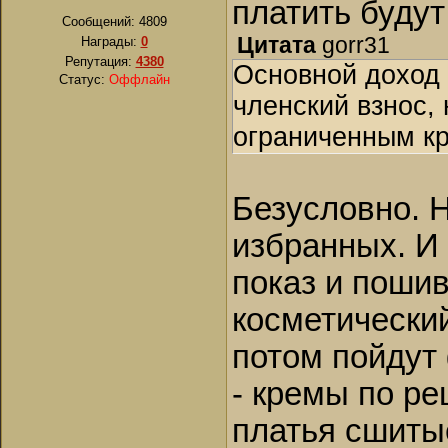
платить будут
Сообщений:
4809
Цитата
gorr31
Награды:
0
Репутация:
4380
Основной доход
Статус:
Оффлайн
членский взнос, 
ограниченным кр
Безусловно. Н
избранных. И 
показ и пошив
косметическийй 
потом пойдут
- кремы по р
платья сшитые