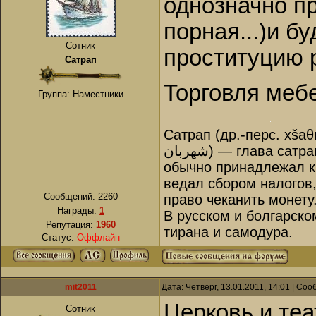
однозначно пр
порная...)и бу
Сотник
проституцию 
Сатрап
Торговля меб
Группа: Наместники
Сатрап (др.-перс. xšaθ
شهربان‎) — глава сатрапии, правитель в Древней Персии. Назначался царём и
обычно принадлежал к 
ведал сбором налогов
Сообщений:
2260
право чеканить монету
Награды:
1
В русском и болгарско
Репутация:
1960
тирана и самодура.
Статус:
Оффлайн
mit2011
Дата: Четверг, 13.01.2011, 14:01 | Со
Церковь и теа
Сотник