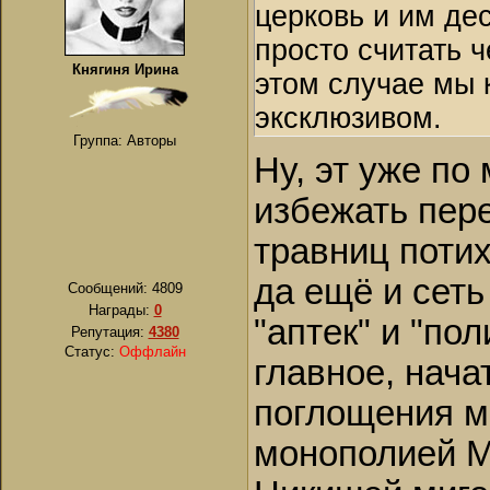
церковь и им дес
просто считать 
Княгиня Ирина
этом случае мы 
эксклюзивом.
Группа: Авторы
Ну, эт уже по
избежать пере
травниц потих
да ещё и сет
Сообщений:
4809
Награды:
0
"аптек" и "пол
Репутация:
4380
Статус:
Оффлайн
главное, нача
поглощения м
монополией М