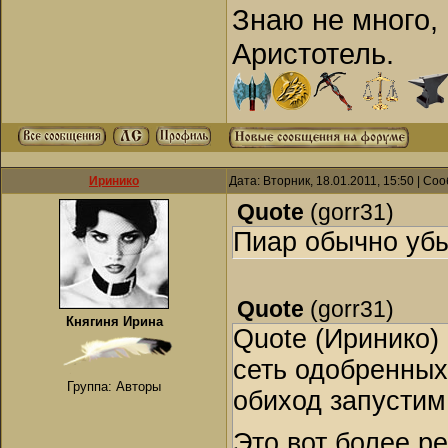
Знаю не много, 
Аристотель.
Иринико
Дата: Вторник, 18.01.2011, 15:50 | С
Quote
(
gorr31
)
Пиар обычно убы
Quote
(
gorr31
)
Княгиня Ирина
Quote (Иринико)
сеть одобренных
Группа: Авторы
обиход запустим
Это вот более ре