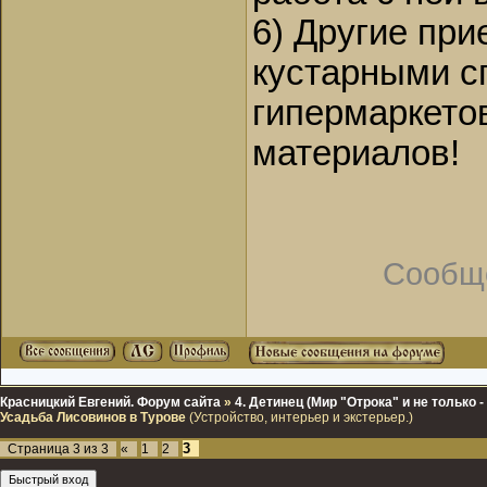
6) Другие пр
кустарными с
гипермаркето
материалов!
Сообщ
Красницкий Евгений. Форум сайта
»
4. Детинец (Мир "Отрока" и не только
Усадьба Лисовинов в Турове
(Устройство, интерьер и экстерьер.)
3
Страница
3
из
3
«
1
2