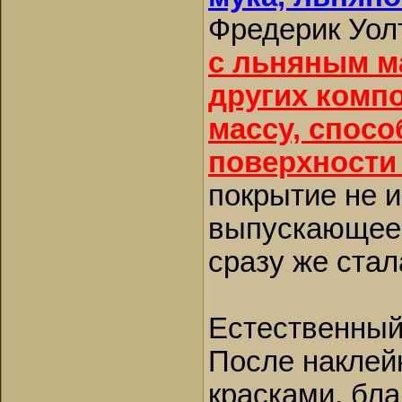
Фредерик Уо
с льняным м
других комп
массу, спос
поверхности
покрытие не 
выпускающеес
сразу же стал
Естественный 
После наклей
красками, бл