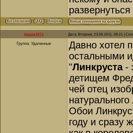
развернуться
iguana1972
Дата: Вторник, 23.08.2011, 09:21 | С
Давно хотел п
Группа: Удаленные
остальными и
"
Линкруста
- 
детищем Фреде
чей отец изо
натурального 
Обои Линкрус
году и сразу 