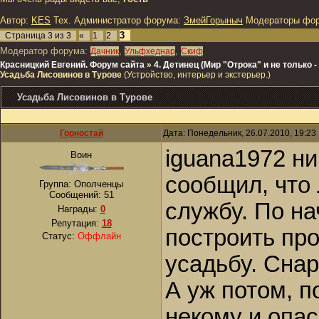
Автор:
KES
Тех. Администратор форума:
ЗмейГорыныч
Модераторы фо
3
Страница
3
из
3
«
1
2
Модератор форума:
,
,
Дачник
Ульфхеднар
Скиф
Красницкий Евгений. Форум сайта
»
4. Детинец (Мир "Отрока" и не только
Усадьба Лисовинов в Турове
(Устройство, интерьер и экстерьер.)
Усадьба Лисовинов в Турове
Горностай
Дата: Понедельник, 26.07.2010, 19:2
iguana1972 ни
Воин
сообщил, что 
Группа: Ополченцы
Сообщений:
51
службу. По на
Награды:
0
Репутация:
18
построить пр
Статус:
Оффлайн
усадьбу. Снар
А уж потом, п
некому и опас