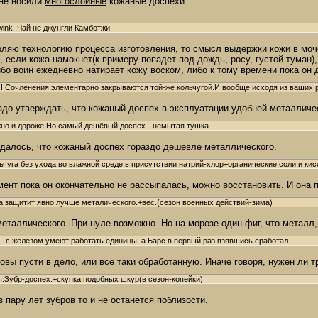
 не носили
многослойные
кожаные доспехи.
ink .Чай не джунгли Камботжи.
вляю технологию процесса изготовления, то смысл выдержки кожи в моч
 если кожа намокнет(к примеру попадет под дождь, росу, густой туман),
ибо воин ежедневно натирает кожу воском, либо к тому времени пока он
!!!Сочленения элементарно закрываются той-же кольчугой.И вообще,исходя из ваших
адо утверждать, что кожаный доспех в эксплуатации удобней металличе
жно и дороже.Но самый дешёвый доспех - немытая тушка.
ждалось, что кожаный доспех гораздо дешевле металлического.
ьчуга без ухода во влажной среде в присутствии натрий-хлор+органические соли и ки
ент пока он окончательно не рассыпалась, можно восстановить. И она пр
а защитит явно лучше металического.+вес.(сезон военных действий-зима)
еталлического. При нуле возможно. Но на морозе один фиг, что металл, 
--с железом умеют работать единицы, а Барс в первый раз взявшись сработал.
ровы пусти в дело, или все таки обработанную. Иначе говоря, нужен ли 
.Зубр-доспех.+скупка подобных шкур(в сезон-копейки).
з пару лет зубров то и не останется поблизости.