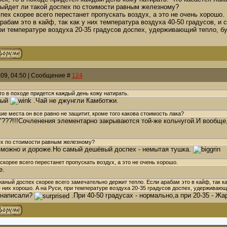
выйдет ли такой доспех по стоимости равным железному?
спех скорее всего перестанет пропускать воздух, а это не очень хорошо
рабам это в кайф, так как у них температура воздуха 40-50 градусов, и
ри температуре воздуха 20-35 градусов доспех, удерживающий тепло, бу
009, 04:50 | Сообщение #
124
то в походе придется каждый день кожу натирать.
дый
.Чай не джунгли Камботжи.
бкие места он все равно не защитит, кроме того какова стоимость лака?
"???!!!Сочленения элементарно закрываются той-же кольчугой.И вообщ
ех по стоимости равным железному?
озможно и дороже.Но самый дешёвый доспех - немытая тушка.
 скорее всего перестанет пропускать воздух, а это не очень хорошо.
е.
жаный доспех скорее всего замечательно держит тепло. Если арабам это в кайф, так к
 них хорошо. А на Руси, при температуре воздуха 20-35 градусов доспех, удерживающ
 написали?
.При 40-50 градусах - нормально,а при 20-35 - Ж