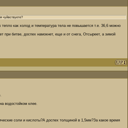
бя чуйвствуете?
ак тепло как холод и температура тела не повышается т.е. 36,6 можно
т при битве, доспех намокнет, еще и от снега, Отсыреет, а зимой
.
на водостойком клее.
ические соли и кислоты?А доспех толщиной в 1,5мм?За какое время