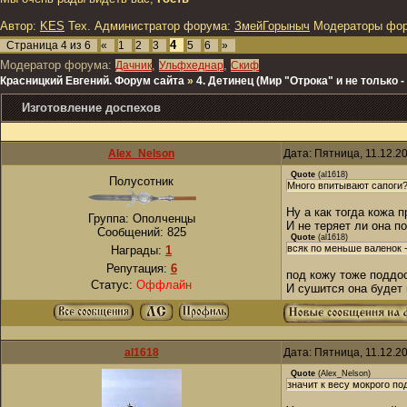
Автор:
KES
Тех. Администратор форума:
ЗмейГорыныч
Модераторы фо
4
Страница
4
из
6
«
1
2
3
5
6
»
Модератор форума:
,
,
Дачник
Ульфхеднар
Скиф
Красницкий Евгений. Форум сайта
»
4. Детинец (Мир "Отрока" и не только
Изготовление доспехов
Alex_Nelson
Дата: Пятница, 11.12.2
Quote
(
al1618
)
Полусотник
Много впитывают сапоги
Ну а как тогда кожа
Группа: Ополченцы
И не теряет ли она 
Сообщений:
825
Quote
(
al1618
)
всяк по меньше валенок -
Награды:
1
Репутация:
6
под кожу тоже поддо
Статус:
Оффлайн
И сушится она будет 
al1618
Дата: Пятница, 11.12.2
Quote
(
Alex_Nelson
)
значит к весу мокрого п