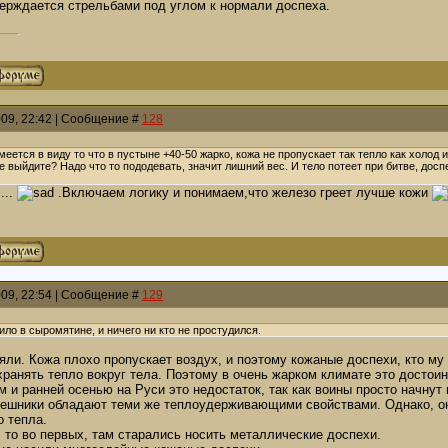
верждается стрельбами под углом к нормали доспеха.
009, 22:42 | Сообщение #
128
имеется в виду то что в пустыне +40-50 жарко, кожа не пропускает так тепло как холод 
е выйдите? Надо что то пододевать, значит лишний вес. И тело потеет при битве, доспе
...
.Включаем логику и понимаем,что железо греет лучше кожи
009, 22:54 | Сообщение #
129
ило в сыромятине, и ничего ни кто не простудился.
оняли. Кожа плохо пропускает воздух, и поэтому кожаные доспехи, кто 
хранять тепло вокруг тела. Поэтому в очень жарком климате это достои
 и ранней осенью на Руси это недостаток, так как воины просто начнут 
пешники обладают теми же теплоудерживающими свойствами. Однако, они
о тепла.
 то во первых, там старались носить металлические доспехи.