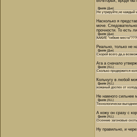
Во-вторых, вроде бы
Quote
(
Дык
)
Не утрируйте,не каждый w
Насколько я предста
моче. Следовательно,
прочности. То есть л
Quote
(
Дык
)
КАКИЕ "гибкие места"???
Реально, только не н
Quote
(
Дык
)
Скорей всего да,а возмо
Ага а сначало утвер
Quote
(
ALL
)
Сколько продержится кол
Кольчугу в любой мом
Quote
(
ALL
)
кожаный доспех от холод
Не намного сильнее м
Quote
(
ALL
)
Технологически выгоднее
А кожу он сразу с ко
Quote
(
ALL
)
Осенние загоновые охоты
Ну правильно, и чере