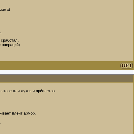
зима)
ь.
 сработал.
 операций)
ляторе для луков и арбалетов.
бивает плейт армор.
.