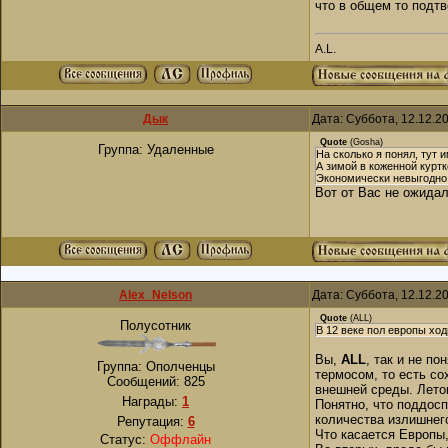
что в общем то подт
A.L.
Дык
Дата: Суббота, 12.12.2
Quote
(
Gosha
)
Группа: Удаленные
На сколько я понял, тут 
А зимой в коженной куртк
Экономически невыгодно
Вот от Вас не ожидал
Alex_Nelson
Дата: Суббота, 12.12.2
Quote
(
ALL
)
Полусотник
В 12 веке пол европы ход
Вы,
ALL
, так и не п
Группа: Ополченцы
термосом, то есть со
Сообщений:
825
внешней среды. Летом
Награды:
1
Понятно, что поддос
количества излишнег
Репутация:
6
Что касается Европы,
Статус:
Оффлайн