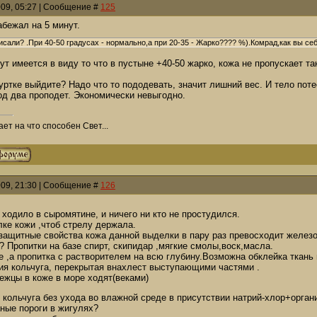
009, 05:27 | Сообщение #
125
бежал на 5 минут.
сали? .При 40-50 градусах - нормально,а при 20-35 - Жарко???? %).Комрад,как вы се
тут имеется в виду то что в пустыне +40-50 жарко, кожа не пропускает т
уртке выйдите? Надо что то пододевать, значит лишний вес. И тело потее
од два проподет. Экономически невыгодно.
ает на что способен Свет...
009, 21:30 | Сообщение #
126
 ходило в сыромятине, и ничего ни кто не простудился.
ке кожи ,чтоб стрелу держала.
защитные свойства кожа данной выделки в пару раз превосходит железо
 Пропитки на базе спирт, скипидар ,мягкие смолы,воск,масла.
 ,а пропитка с растворителем на всю глубину.Возможна обклейка ткань 
я кольчуга, перекрытая внахлест выступающими частями .
ежцы в коже в море ходят(веками)
 кольчуга без ухода во влажной среде в присутствии натрий-хлор+орган
ные пороги в жигулях?