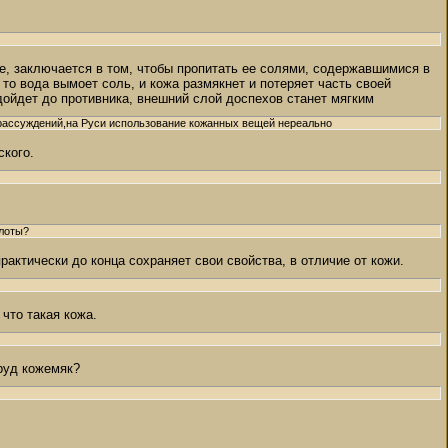
е, заключается в том, чтобы пропитать ее солями, содержавшимися в
 то вода вымоет соль, и кожа размякнет и потеряет часть своей
 дойдет до противника, внешний слой доспехов станет мягким
 рассуждений,на Руси использование кожанных вещей нереально
ского.
слоты?
актически до конца сохраняет свои свойства, в отличие от кожи.
что такая кожа.
труд кожемяк?