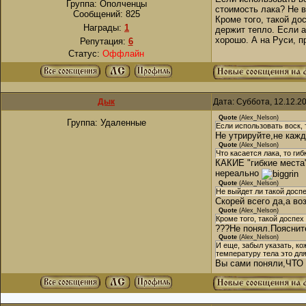
Группа: Ополченцы
стоимость лака? Не 
Сообщений:
825
Кроме того, такой до
Награды:
1
держит тепло. Если а
хорошо. А на Руси, п
Репутация:
6
Статус:
Оффлайн
Дык
Дата: Суббота, 12.12.2
Quote
(
Alex_Nelson
)
Группа: Удаленные
Если использовать воск, 
Не утрируйте,не каж
Quote
(
Alex_Nelson
)
Что касается лака, то ги
КАКИЕ "гибкие места
нереально
Quote
(
Alex_Nelson
)
Не выйдет ли такой досп
Скорей всего да,а в
Quote
(
Alex_Nelson
)
Кроме того, такой доспех
???Не понял.Пояснит
Quote
(
Alex_Nelson
)
И еще, забыл указать, ко
температуру тела это для
Вы сами поняли,ЧТО