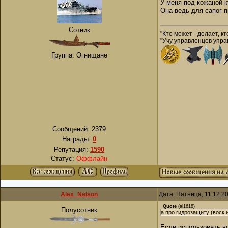
У меня под кожаной к
Она ведь для сапог п
Сотник
"Кто может - делает, кт
"Учу управленцев управ
Группа: Огнищане
Сообщений:
2379
Награды:
0
Репутация:
1590
Статус:
Оффлайн
Alex_Nelson
Дата: Пятница, 11.12.2
Quote
(
al1618
)
Полусотник
а про гидрозащиту (воск 
Если использовать во