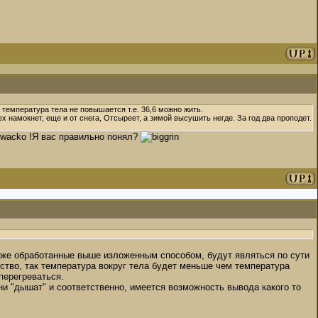
и температура тела не повышается т.е. 36,6 можно жить.
х намокнет, еще и от снега, Отсыреет, а зимой высушить негде. За год два проподет.
!Я вас правильно понял?
му же обработанные выше изложенным способом, будут являться по сути
нство, так температура вокруг тела будет меньше чем температура
перегреваться.
 "дышат" и соответственно, имеется возможность вывода какого то