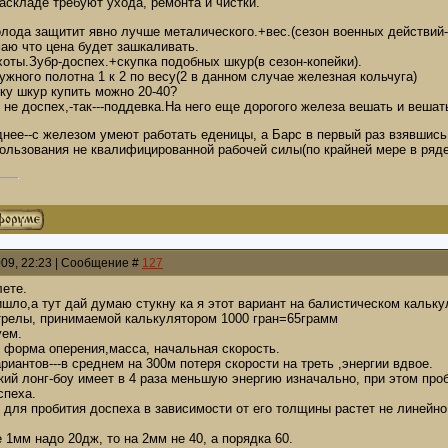
аскладе требуют ухода, ремонта и чистки.
олода защитит явно лучше металического.+вес.(сезон военных действий-
аю что цена будет зашкаливать.
оты.Зубр-доспех.+скупка подобных шкур(в сезон-копейки).
ужного полотна 1 к 2 по весу(2 в данном случае железная кольчуга)
ку шкур купить можно 20-40?
 не доспех,-так---поддевка.На него еще дорогого железа вешать и вешат
нее--с железом умеют работать еденицы, а Барс в первый раз взявшись
пользования не квалифицированной рабочей силы(по крайней мере в ряде
009, 22:23 | Сообщение #
127
лете.
ишло,а тут дай думаю стукну ка я этот вариант на балистическом кальку
релы, принимаемой калькулятором 1000 гран=65грамм
уем.
 форма оперения,масса, начальная скорость.
риантов---в среднем на 300м потеря скорости на треть ,энергии вдвое.
ий лонг-боу имеет в 4 раза меньшую энергию изначально, при этом про
спеха.
для пробития доспеха в зависимости от его толщины растет не линейно
 1мм надо 20дж, то на 2мм не 40, а порядка 60.