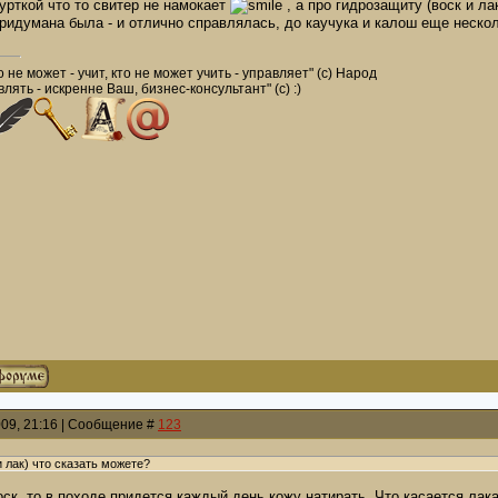
урткой что то свитер не намокает
, а про гидрозащиту (воск и ла
ридумана была - и отлично справлялась, до каучука и калош еще неско
о не может - учит, кто не может учить - управляет" (с) Народ
лять - искренне Ваш, бизнес-консультант" (с) :)
009, 21:16 | Сообщение #
123
и лак) что сказать можете?
ск, то в походе придется каждый день кожу натирать. Что касается лака,