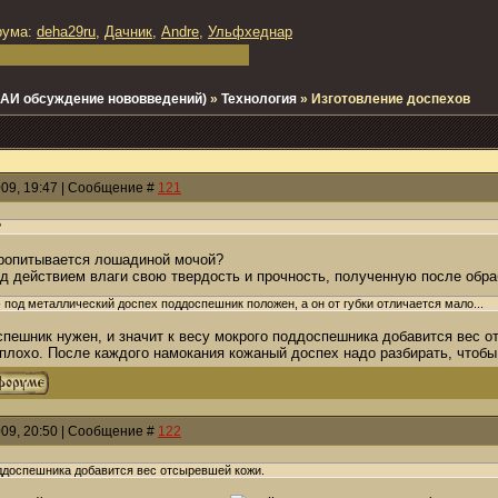
рума:
deha29ru
,
Дачник
,
Andre
,
Ульфхеднар
 - АИ обсуждение нововведений)
»
Технология
»
Изготовление доспехов
009, 19:47 | Сообщение #
121
?
 пропитывается лошадиной мочой?
под действием влаги свою твердость и прочность, полученную после обр
 под металлический доспех поддоспешник положен, а он от губки отличается мало...
спешник нужен, и значит к весу мокрого поддоспешника добавится вес о
плохо. После каждого намокания кожаный доспех надо разбирать, чтобы 
009, 20:50 | Сообщение #
122
оддоспешника добавится вес отсыревшей кожи.