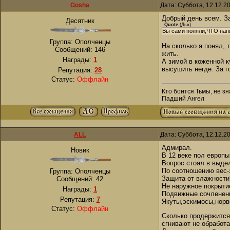
Gosha
Дата: Суббота, 12.12.2
Добрый день всем. За
Десятник
Quote
(
Дык
)
Вы сами поняли,ЧТО напи
Группа: Ополченцы
На сколько я понял, 
Сообщений:
146
жить.
Награды:
1
А зимой в коженной к
высушить негде. За г
Репутация:
28
Статус:
Оффлайн
Кто боится Тьмы, не зн
Падший Ангел
ALL
Дата: Суббота, 12.12.2
Адмирал.
Новик
В 12 веке пол европы
Вопрос стоял в выдел
По соотношению вес-
Группа: Ополченцы
Защита от влажности?
Сообщений:
42
Не наружное покрытие
Награды:
1
Подвижные сочленени
Репутация:
7
Якуты,эскимосы,норв
Статус:
Оффлайн
Сколько продержится
сгнивают не обработа