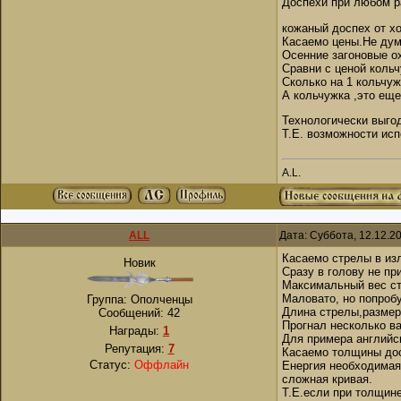
Доспехи при любом р
кожаный доспех от х
Касаемо цены.Не дум
Осенние загоновые ох
Сравни с ценой кольч
Сколько на 1 кольчуж
А кольчужка ,это еще
Технологически выгод
Т.Е. возможности ис
A.L.
ALL
Дата: Суббота, 12.12.2
Касаемо стрелы в из
Новик
Сразу в голову не пр
Максимальный вес ст
Маловато, но попроб
Группа: Ополченцы
Длина стрелы,размер
Сообщений:
42
Прогнал несколько ва
Награды:
1
Для примера английск
Репутация:
7
Касаемо толщины до
Статус:
Оффлайн
Енергия необходимая 
сложная кривая.
Т.Е.если при толщине