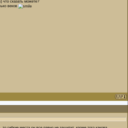
к) что сказать можете?
лько веков
 то гибкие места он все равно не защитит, кроме того какова