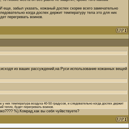
. И еще, забыл указать, кожаный доспех скорее всего замечательно
 следовательно когда доспех держит температуру тела это для них
дет перегревать воинов.
е,исходя из ваших рассуждений,на Руси использование кожанных вещей
ак у них температура воздуха 40-50 градусов, и следовательно когда доспех держит
ий тепло, будет перегревать воинов.
арко???? %).Комрад,как вы себя чуйвствуете?