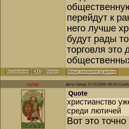
общественную
перейдут к р
него лучше хр
будут рады то
торговля это 
общественны
serGild
Дата: Среда, 07.10.2009, 08:16 | Соо
Quote
христианство уж
среди лютичей
Вот это точно