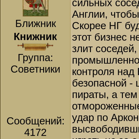
сильных сосед
Англии, чтобы
Ближник
Скорее НГ буд
Книжник
этот бизнес н
злит соседей,
Группа:
промышленнос
Советники
контроля над 
безопасной - 
пираты, а те
отмороженные
удар по Аркон
Сообщений:
высвободивши
4172