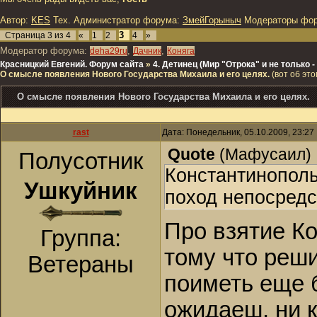
Автор:
KES
Тех. Администратор форума:
ЗмейГорыныч
Модераторы фо
3
Страница
3
из
4
«
1
2
4
»
Модератор форума:
,
,
deha29ru
Дачник
Коняга
Красницкий Евгений. Форум сайта
»
4. Детинец (Мир "Отрока" и не только
О смысле появления Нового Государства Михаила и его целях.
(вот об это
О смысле появления Нового Государства Михаила и его целях.
rast
Дата: Понедельник, 05.10.2009, 23:2
Quote
(
Мафусаил
)
Полусотник
Константинополь
Ушкуйник
поход непосредс
Про взятие К
Группа:
тому что реш
Ветераны
поиметь еще б
ожидаеш, ни к