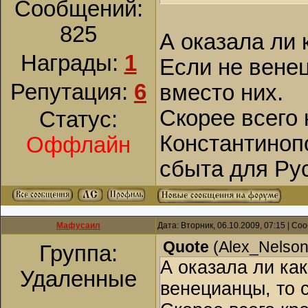
Сообщений:
825
А оказала ли 
Награды:
1
Если не вене
Репутация:
6
вместо них.
Скорее всего 
Статус:
Константиноп
Оффлайн
сбыта для Ру
Мафусаил
Дата: Вторник, 06.10.2009, 07:15 | С
Quote
(
Alex_Nelso
Группа:
А оказала ли ка
Удаленные
венецианцы, то 