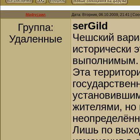
Мафусаил
Дата: Вторник, 06.10.2009, 21:41 | С
serGild
Группа:
Чешский вариа
Удаленные
исторически э
выполнимым.
Эта территори
государствен
установивши
жителями, но 
неопределённ
Лишь по выход