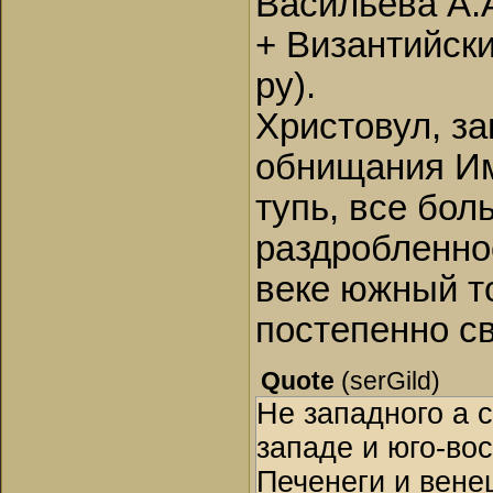
Васильева А.
+ Византийски
ру).
Христовул, за
обнищания Им
тупь, все бол
раздробленнос
веке южный т
постепенно с
Quote
(
serGild
)
Не западного а с
западе и юго-во
Печенеги и вене