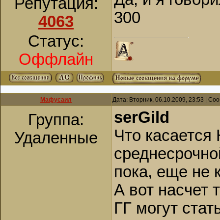
Репутация:
300
4063
Статус:
Оффлайн
Мафусаил
Дата: Вторник, 06.10.2009, 23:53 | С
serGild
Группа:
Что касается 
Удаленные
среднесрочной
пока, еще не 
А вот насчет 
ГГ могут стат