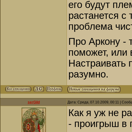
его будут пле
растанется с
проблема чист
Про Аркону - 
поможет, или 
Настраивать п
разумно.
serGild
Дата: Среда, 07.10.2009, 00:11 | Соо
Как я уж не р
- проигрыш в 