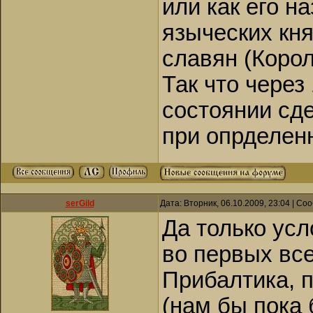
или как его 
языческих кн
славян (Коро
Так что через 
состоянии сд
при опрделен
serGild
Дата: Вторник, 06.10.2009, 23:04 | С
Да только усл
во первых вс
Прибалтика, п
(нам бы пока 