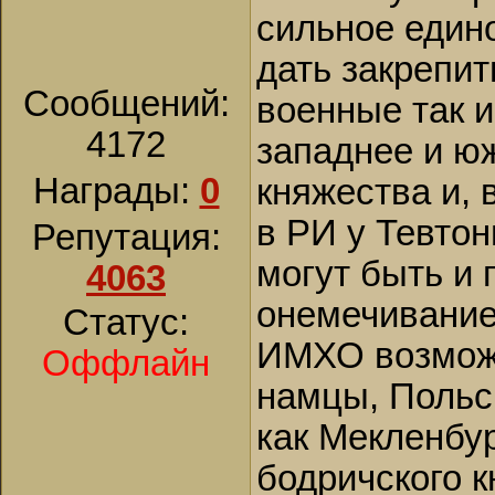
сильное едино
дать закрепит
Сообщений:
военные так 
4172
западнее и юж
Награды:
0
княжества и,
в РИ у Тевтон
Репутация:
могут быть и 
4063
онемечивание
Статус:
ИМХО возможе
Оффлайн
намцы, Польс
как Мекленбур
бодричского к