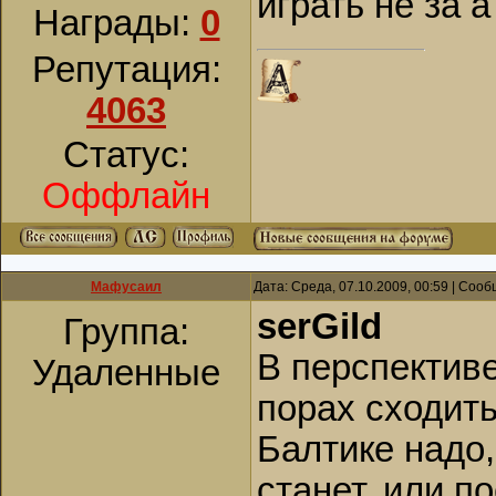
играть не за 
Награды:
0
Репутация:
4063
Статус:
Оффлайн
Мафусаил
Дата: Среда, 07.10.2009, 00:59 | Соо
serGild
Группа:
В перспективе
Удаленные
порах сходить
Балтике надо,
станет, или п