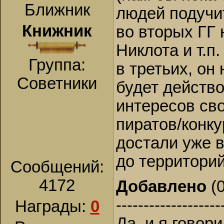
Ближник
людей подучи
Книжник
во вторых ГГ 
Никлота и т.п.
Группа:
в третьих, он
Советники
будет действ
интересов сво
пиратов/конку
достали уже в
до территорий
Сообщений:
4172
Добавлено
(0
-------------------
Награды:
0
Да, и я говори