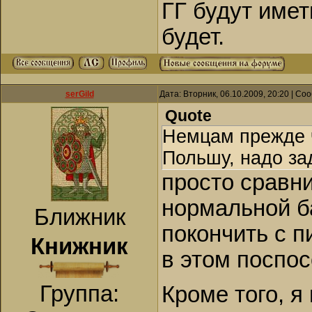
ГГ будут имет
будет.
serGild
Дата: Вторник, 06.10.2009, 20:20 | С
Quote
Немцам прежде 
Польшу, надо за
просто сравн
нормальной б
Ближник
покончить с п
Книжник
в этом поспос
Группа:
Кроме того, я