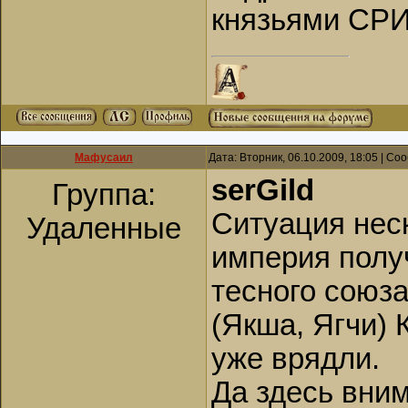
князьями СРИ
Мафусаил
Дата: Вторник, 06.10.2009, 18:05 | С
serGild
Группа:
Ситуация неск
Удаленные
империя получ
тесного союза
(Якша, Ягчи) 
уже врядли.
Да здесь вни