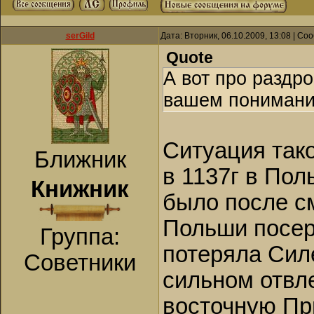
serGild
Дата: Вторник, 06.10.2009, 13:08 | С
Quote
А вот про раздр
вашем понимани
Ситуация так
Ближник
в 1137г в Пол
Книжник
было после см
Польши посер
Группа:
потеряла Сил
Советники
сильном отвл
восточную Пр