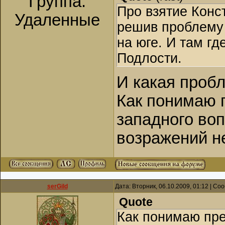
Группа:
Про взятие Конс
Удаленные
решив проблему
на юге. И там гд
Подлости.
И какая проб
Как понимаю 
западного воп
возражений н
serGild
Дата: Вторник, 06.10.2009, 01:12 | С
Quote
Как понимаю пр