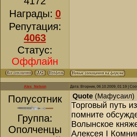
4172
Награды:
0
Репутация:
4063
Статус:
Оффлайн
Alex_Nelson
Дата: Вторник, 06.10.2009, 01:19 | С
Quote
(
Мафусаил
)
Полусотник
Торговый путь из
помните обсужде
Группа:
Волынское княже
Ополченцы
Алексея I Комни