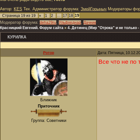
Автор:
KES
Тех. Администратор форума:
ЗмейГорыныч
Модераторы фо
19
Страница
19
из
19
«
1
2
…
17
18
Модератор форума:
,
,
deha29ru
Ульфхеднар
Дачник
Красницкий Евгений. Форум сайта
»
4. Детинец (Мир "Отрока" и не только
КУРИЛКА
Ротор
Дата: Пятница, 10.12.2
Все что не по 
Ближник
Приточник
Группа: Советники