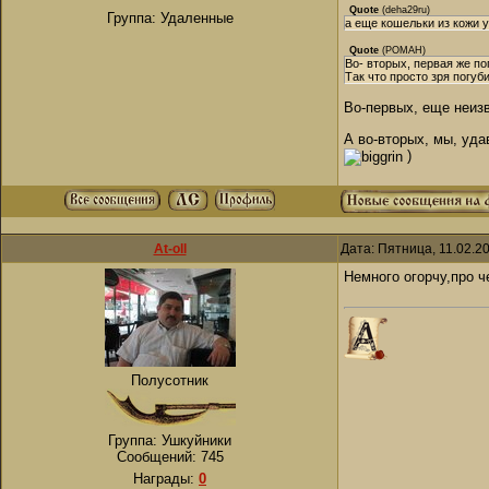
Quote
(
deha29ru
)
Группа: Удаленные
а еще кошельки из кожи 
Quote
(
РОМАН
)
Во- вторых, первая же п
Так что просто зря погуб
Во-первых, еще неиз
А во-вторых, мы, уд
)
At-oll
Дата: Пятница, 11.02.2
Немного огорчу,про ч
Полусотник
Группа: Ушкуйники
Сообщений:
745
Награды:
0