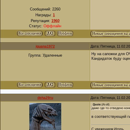
Сообщений:
2260
Награды:
1
Репутация:
1960
Статус:
Оффлайн
iguana1972
Дата: Пятница, 11.02.2
Ну на сапожки для О
Группа: Удаленные
Кандидаток буду оце
deha29ru
Дата: Пятница, 11.02.2
Quote
(
At-oll
)
даже где-то отведено кон
в соответствующей ги
С уважением Игорь.