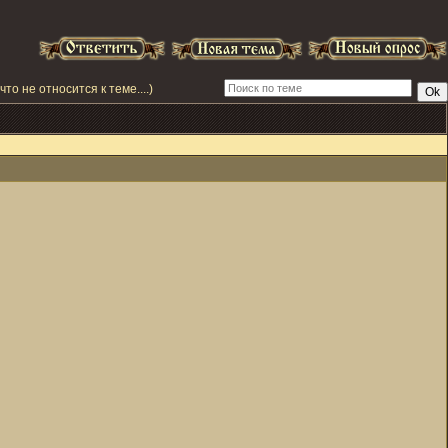
что не относится к теме....)