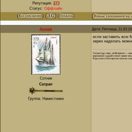
Репутация:
273
Статус:
Оффлайн
Дачник
Дата: Пятница, 11.02.2
если заставить всю 
зерен наделать можно
Сатрап (др.-перс. xšaθrapāvan — хранитель царства; пехл. šatrap, новоперс. شهربان‎) — глава сатрапии, правитель в Древней Перси
верховным судьёй и имел право чека
В русском и болгарском языках слов
Сотник
Сатрап
Группа: Наместники