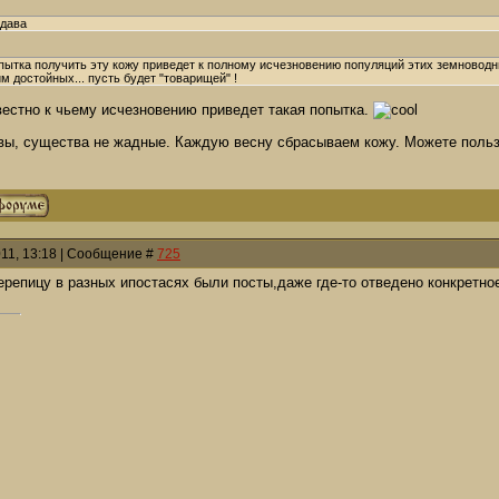
удава
опытка получить эту кожу приведет к полному исчезновению популяций этих земноводн
им достойных... пусть будет "товарищей" !
вестно к чьему исчезновению приведет такая попытка.
авы, существа не жадные. Каждую весну сбрасываем кожу. Можете польз
011, 13:18 | Сообщение #
725
ерепицу в разных ипостасях были посты,даже где-то отведено конкретно