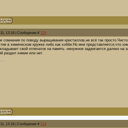
011, 13:18 | Сообщение #
723
 сомнения по поводу выращивания кристаллов,не всё так просто.Чисто 
тие в химическом кружке либо как хобби.Но мне представляется,что хи
акладывает свой отпечаток на память -ненужное задвигается далеко на 
й раздел химии или нет.
011, 13:18 | Сообщение #
724