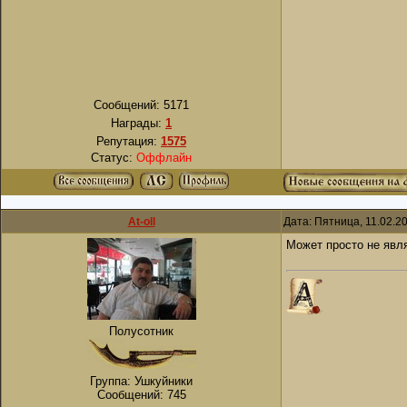
Сообщений:
5171
Награды:
1
Репутация:
1575
Статус:
Оффлайн
At-oll
Дата: Пятница, 11.02.2
Может просто не явля
Полусотник
Группа: Ушкуйники
Сообщений:
745