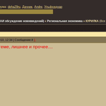
рума:
deha29ru
,
Дачник
,
Andre
,
Ульфхеднар
 - АИ обсуждение нововведений)
»
Региональная экономика
»
КУРИЛКА
(Все 
010, 12:34 | Сообщение #
1
теме, лишнее и прочее....