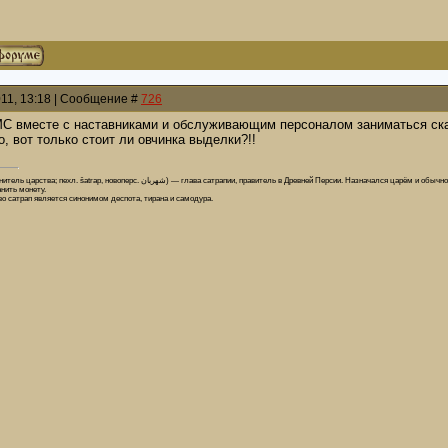
011, 13:18 | Сообщение #
726
МС вместе с наставниками и обслуживающим персоналом заниматься скат
, вот только стоит ли овчинка выделки?!!
и. Назначался царём и обычно принадлежал к его родне или высшей знати. На своей территории ведал сбором налогов, содержанием армии, был
нить монету.
о сатрап является синонимом деспота, тирана и самодура.