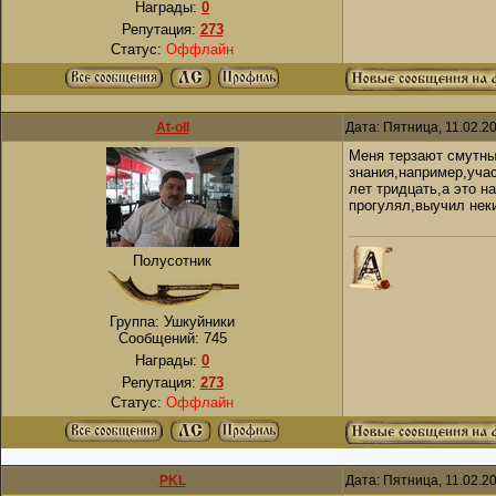
Награды:
0
Репутация:
273
Статус:
Оффлайн
At-oll
Дата: Пятница, 11.02.2
Меня терзают смутные
знания,например,учас
лет тридцать,а это н
прогулял,выучил неки
Полусотник
Группа: Ушкуйники
Сообщений:
745
Награды:
0
Репутация:
273
Статус:
Оффлайн
PKL
Дата: Пятница, 11.02.2