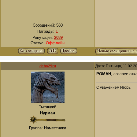
Сообщений:
580
Награды:
1
Репутация:
2089
Статус:
Оффлайн
deha29ru
Дата: Пятница, 11.02.2
РОМАН
, согласе от
С уважением Игорь.
Тысяцкий
Нурман
Группа: Наместники