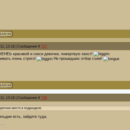
011, 13:18 | Сообщение #
727
ЧЕНЕЬ красивой и секси девочки, пожертвую хвост!
нивать очень строго!
Не прошедших отбор съем!
011, 13:18 | Сообщение #
728
кретное место в подразделе.
льдии есть, зайдите туда.