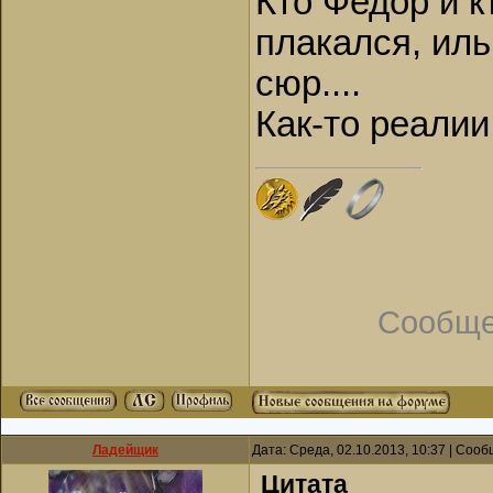
Кто Федор и к
плакался, ил
сюр....
Как-то реалии 
Сообще
Ладейщик
Дата: Среда, 02.10.2013, 10:37 | Соо
Цитата