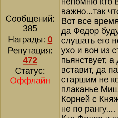
непомню кто в
важно...так чт
Сообщений:
Вот все время
385
да Федор буд
Награды:
0
слушать его не
ухо и вон из 
Репутация:
пьянствует, а
472
вставит, да п
Статус:
старшим не ко
Оффлайн
плаканье Мишк
Корней с Княж
не по рангу....