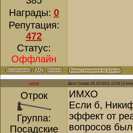
385
Награды:
0
Репутация:
472
Статус:
Оффлайн
sokell
Дата: Среда, 02.10.2013, 13:53 | Соо
ИМХО
Отрок
Если б, Никиф
эффект от ре
Группа:
вопросов был
Посадские