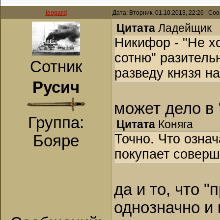
leopard
Дата: Вторник, 01.10.2013, 22:26 | С
Цитата
Ладейщик
Никифор - "Не х
сотню" разитель
Сотник
разведу князя н
Русич
может дело в
Группа:
Цитата
Коняга
Точно. Что озна
Бояре
покупает соверш
да и то, что 
однозначно и