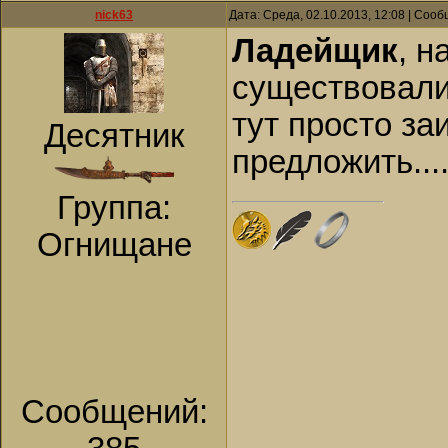
nick63
Дата: Среда, 02.10.2013, 12:08 | Соо
Ладейщик
, н
существовали
тут просто за
Десятник
предложить...
Группа:
Огнищане
Сообщений: