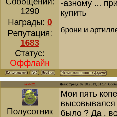
Сообщений:
-азному ... п
1290
купить
Награды:
0
брони и артилл
Репутация:
1683
Статус:
Оффлайн
nekto21
Дата: Среда, 02.10.2013, 01:17 | Соо
Мои пять копе
высовывался 
Полусотник
было ? Да , в