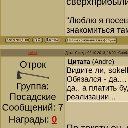
сверхприбыли
"Люблю я посещ
знакомиться та
sokell
Дата: Среда, 02.10.2013, 16:00 | Соо
Цитата
(
Andre
)
Отрок
Видите ли, sokel
Обязался - да...
Группа:
да.. а платить б
Посадские
реализации...
Сообщений:
7
Награды:
0