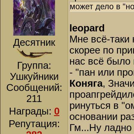
может дело в "н
leopard
Мне всё-таки 
Десятник
скорее по при
нас всё было 
Группа:
- "пан или пр
Ушкуйники
Коняга
, Знач
Сообщений:
проапгрейдил
211
ринуться в "о
Награды:
0
основании ра
Репутация:
Гм...Ну ладно