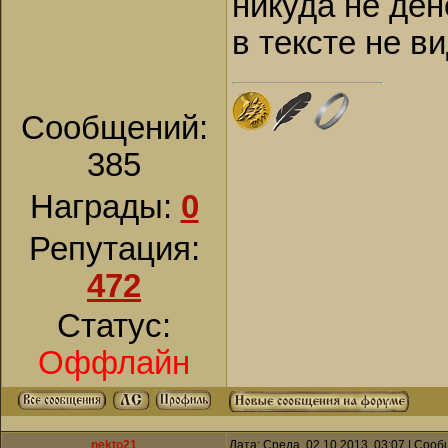
никуда не ден
в тексте не ви
Сообщений:
385
Награды:
0
Репутация:
472
Статус:
Оффлайн
nekto21
Дата: Среда, 02.10.2013, 03:07 | Соо