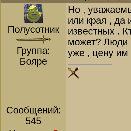
Но , уважае
или края , да 
Полусотник
известных . К
может? Люди 
Группа:
уже , цену им 
Бояре
Сообщений:
545