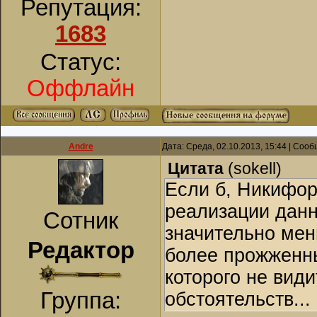
Репутация:
1683
Статус:
Оффлайн
Andre
Дата: Среда, 02.10.2013, 15:44 | Соо
Цитата
(
sokell
)
Если б, Никифор
реализации данн
Сотник
значительно мен
Редактор
более прожженны
которого не види
Группа:
обстоятельств...