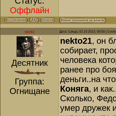
Статус:
Оффлайн
nick63
Дата: Среда, 02.10.2013, 09:50 | Соо
nekto21
, он 
собирает, про
человека кото
Десятник
ранее про боя
деньги..на что
Группа:
Коняга
, и как..
Огнищане
Сколько, Федо
умер дружек и