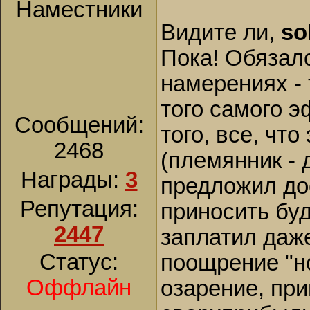
Наместники
Видите ли,
so
Пока! Обязалс
намерениях - 
того самого э
Сообщений:
того, все, чт
2468
(племянник - 
Награды:
3
предложил до
Репутация:
приносить буд
2447
заплатил даже
Статус:
поощрение "но
Оффлайн
озарение, пр