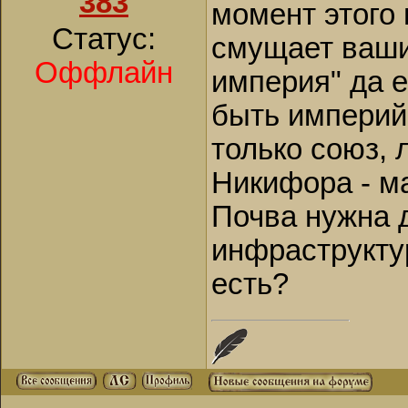
383
момент этого 
Статус:
смущает ваши
Оффлайн
империя" да е
быть империй,
только союз, 
Никифора - ма
Почва нужна 
инфраструктур
есть?