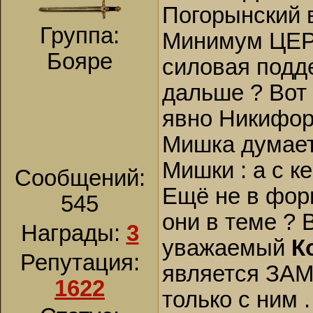
Погорынский в
Группа:
Минимум ЦЕРК
Бояре
силовая подде
дальше ? Вот 
явно Никифор
Мишка думает
Мишки : а с к
Сообщений:
Ещё не в форм
545
они в теме ? 
Награды:
3
уважаемый
К
Репутация:
является ЗАМ
1622
только с ним 