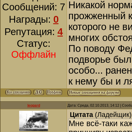
Никакой норм
Сообщений:
7
прожженный ку
Награды:
0
которого не в
Репутация:
4
многих обстоя
Статус:
По поводу Фед
Оффлайн
подворье был,
особо... ране
к нему бы и л
leopard
Дата: Среда, 02.10.2013, 14:12 | Соо
Цитата
(
Ладейщик
)
Мне всё-таки ка