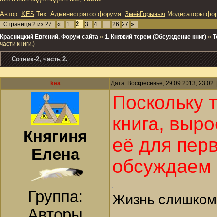
Автор:
KES
Тех. Администратор форума:
ЗмейГорыныч
Модераторы фо
2
Страница
2
из
27
«
1
3
4
…
26
27
»
Красницкий Евгений. Форум сайта
»
1. Княжий терем (Обсуждение книг)
»
Т
части книги.)
Сотник-2, часть 2.
kea
Дата: Воскресенье, 29.09.2013, 23:02
Поскольку 
книга, выро
Княгиня
её для перв
Елена
обсуждаем 
Группа:
Жизнь слишком к
Авторы