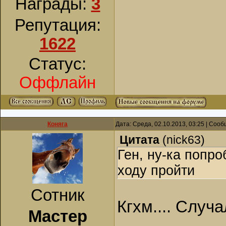
Награды:
3
Репутация:
1622
Статус:
Оффлайн
Коняга
Дата: Среда, 02.10.2013, 03:25 | Соо
Цитата
(
nick63
)
Ген, ну-ка попро
ходу пройти
Сотник
Кгхм.... Случа
Мастер