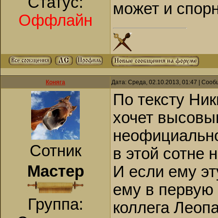
Статус:
может и спор
Оффлайн
Коняга
Дата: Среда, 02.10.2013, 01:47 | Соо
По тексту Ник
хочет высовы
неофициально,
Сотник
в этой сотне 
Мастер
И если ему эт
ему в первую 
Группа:
коллега Леопа