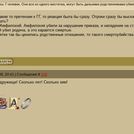
сь 7 человек. Они все из одного местечка, могут быть дальними родственниками убие
акие то претензии к ГГ, то реакция была бы сразу. Отроки сразу бы выск
ать?
а Амфилохий. Амфилохия убили за нарушение приказа, и нападение на ст
 убил родича, а это карается смертью.
ятке так бы ценились родственные отношения, то такого смертоубийства
009, 20:41 | Сообщение #
206
 дружище! Сколько лет! Сколько зим!