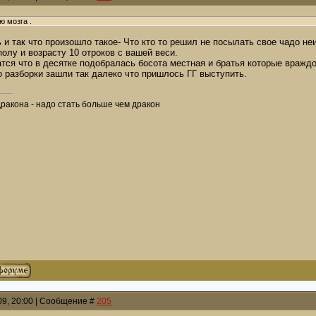
 мозга .
 и так что произошло такое- Что кто то решил не посылать свое чадо не
олу и возрасту 10 отроков с вашей веси.
атся что в десятке подобралась босота местная и братья которые враж
 разборки зашли так далеко что пришлось ГГ выступить.
дракона - надо стать больше чем дракон
009, 20:00 | Сообщение #
205