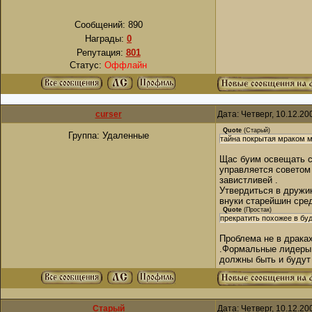
Сообщений:
890
Награды:
0
Репутация:
801
Статус:
Оффлайн
curser
Дата: Четверг, 10.12.2
Quote
(
Старый
)
Группа: Удаленные
тайна покрытая мраком м
Щас буим освещать с
управляется советом 
завистливей .
Утвердиться в дружин
внуки старейшин сред
Quote
(
Простак
)
прекратить похожее в бу
Проблема не в драках
.Формальные лидеры 
должны быть и будут 
Старый
Дата: Четверг, 10.12.2