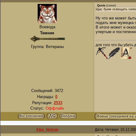
Quote
(
curser
)
Щас буим освещать силою
Ну что же может быть
подать мне мужецка п
Воевода
В итоге может и оказ
упертым и постепенно
Темник
для того что бы убить 
Группа: Ветераны
Сообщений:
3472
Награды:
0
Репутация:
2533
Статус:
Оффлайн
Alex_Nelson
Дата: Четверг, 10.12.2