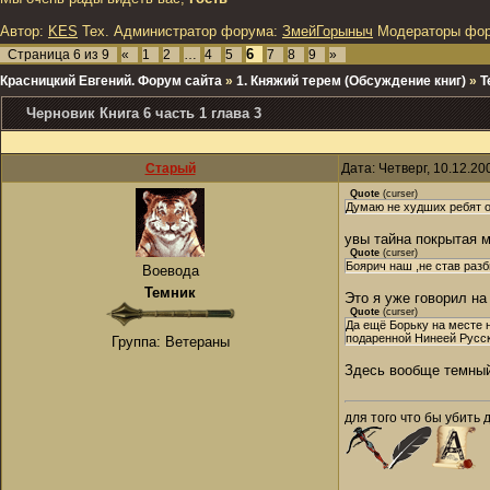
Автор:
KES
Тех. Администратор форума:
ЗмейГорыныч
Модераторы фо
6
Страница
6
из
9
«
1
2
…
4
5
7
8
9
»
Красницкий Евгений. Форум сайта
»
1. Княжий терем (Обсуждение книг)
»
Т
Черновик Книга 6 часть 1 глава 3
Старый
Дата: Четверг, 10.12.2
Quote
(
curser
)
Думаю не худших ребят о
увы тайна покрытая 
Quote
(
curser
)
Боярич наш ,не став разб
Воевода
Темник
Это я уже говорил на
Quote
(
curser
)
Да ещё Борьку на месте н
подаренной Нинеей Русск
Группа: Ветераны
Здесь вообще темный 
для того что бы убить 