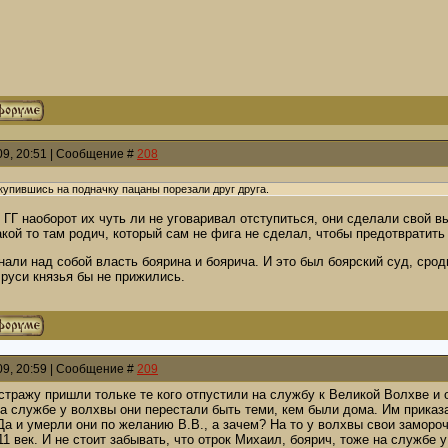
009, 20:51 | Сообщение #
208
ившись на подначку пацаны порезали друг друга.
 ГГ наоборот их чуть ли не уговаривал отступиться, они сделали свой в
какой то там родич, который сам не фига не сделал, чтобы предотвратит
нали над собой власть боярина и боярича. И это был боярский суд, срод
 руси князья бы не прижились.
009, 20:59 | Сообщение #
209
стражу пришли тольке те кого отпустили на службу к Великой Волхве и 
а службе у волхвы они перестали быть теми, кем были дома. Им приказа
а и умерли они по желанию В.В., а зачем? На то у волхвы свои замороч
1 век. И не стоит забывать, что отрок Михаил, боярич, тоже на службе у 