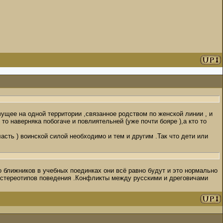
щее на одной территории ,связанное родством по женской линии , и
 наверняка побогаче и повлиятельней (уже почти бояре ),а кто то
асть ) воинской силой необходимо и тем и другим .Так что дети или
о ближников в учебных поединках они всё равно будут и это нормально
 стереотипов поведения .Конфликты между русскими и дреговичами