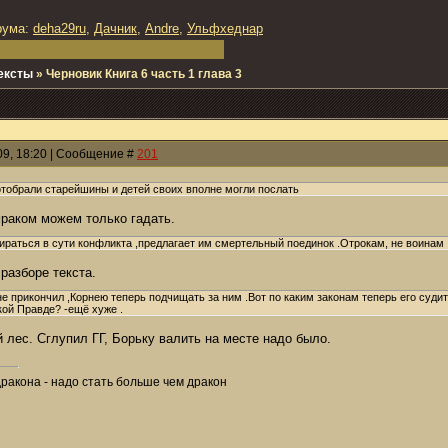
рума:
deha29ru
,
Дачник
,
Andre
,
Ульфхеднар
ексты
»
Черновик Книга 6 часть 1 глава 3
009, 18:20 | Сообщение #
201
тобрали старейшины и детей своих вполне могли послать
мраком можем только гадать.
ираться в сути конфликта ,предлагает им смертельный поединок .Отрокам, не воинам 
 разборе текста.
е прикончил ,Корнею теперь подчищать за ним .Вот по каким законам теперь его суди
ой Правде? -ещё хуже .
лес. Сглупил ГГ, Борьку валить на месте надо было.
дракона - надо стать больше чем дракон