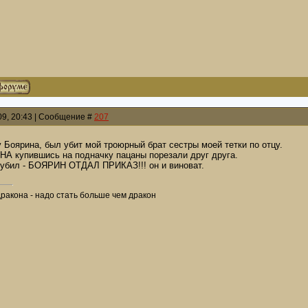
009, 20:43 | Сообщение #
207
у Боярина, был убит мой троюрный брат сестры моей тетки по отцу.
 купившись на подначку пацаны порезали друг друга.
 убил - БОЯРИН ОТДАЛ ПРИКАЗ!!! он и виноват.
дракона - надо стать больше чем дракон