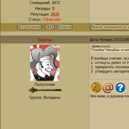
Сообщений:
3472
Награды:
0
Репутация:
2533
Статус:
Оффлайн
Простак
Дата: Четверг, 10.12.2
Quote
(
curser
)
"Ошибка" Михайлы -в не
Я вообще считаю: есл
1. оттянуть ребят от 
2. прекратить похоже
3. утвердить авторит
Полусотник
Век живи, а дураком по
Группа: Ветераны