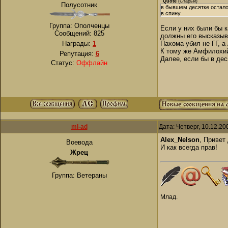
Quote
(
Старый
)
Полусотник
в бывшем десятке остало
в спину.
Группа: Ополченцы
Если у них были бы к
Сообщений:
825
должны его высказыв
Награды:
1
Пахома убил не ГГ, 
К тому же Амфилохий
Репутация:
6
Далее, если бы в дес
Статус:
Оффлайн
ml-ad
Дата: Четверг, 10.12.2
Alex_Nelson
, Привет
Воевода
И как всегда прав!
Жрец
Группа: Ветераны
Млад.