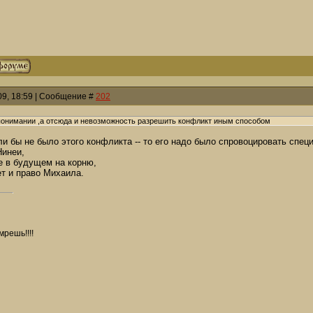
009, 18:59 | Сообщение #
202
понимании ,а отсюда и невозможность разрешить конфликт иным способом
и бы не было этого конфликта -- то его надо было спровоцировать спец
Нинеи,
е в будущем на корню,
ет и право Михаила.
мрешь!!!!