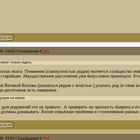
009, 19:43 | Сообщение #
203
ожем только гадать.
илою мозга .Племенем (совокупностью родов) является сообщество живу
старейшин .Имущественное расслоение уже безусловно произошло .Кто то
е Великой Волхвы (оказаться рядом с властью ),усилить род (и свою вл
и десятников есть наверняка .
дущем на корню
 для родовичей это не правило . А проверять на прочность боярича и ег
должны доказывать .Более серьёзная проблема в столкновении разных
.
009, 19:52 | Сообщение #
204