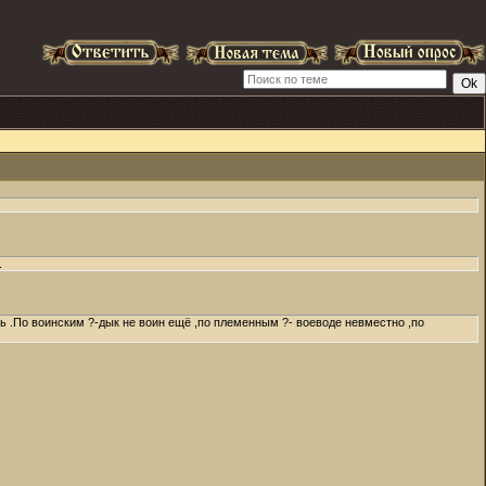
.
ть .По воинским ?-дык не воин ещё ,по племенным ?- воеводе невместно ,по