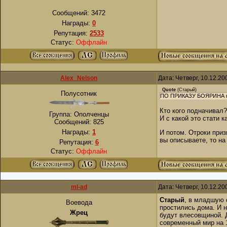
Сообщений:
3472
Награды:
0
Репутация:
2533
Статус:
Оффлайн
Alex_Nelson
Дата: Четверг, 10.12.2
Quote
(
Старый
)
Полусотник
ПО ПРИКАЗУ БОЯРИНА куп
Кто кого подначивал?
Группа: Ополченцы
И с какой это стати 
Сообщений:
825
Награды:
1
И потом. Отроки приз
вы описываете, то на
Репутация:
6
Статус:
Оффлайн
ml-ad
Дата: Четверг, 10.12.2
Старый
, в младшую 
Воевода
простились дома. И н
Жрец
будут влесовщиной. Д
современный мир на 1