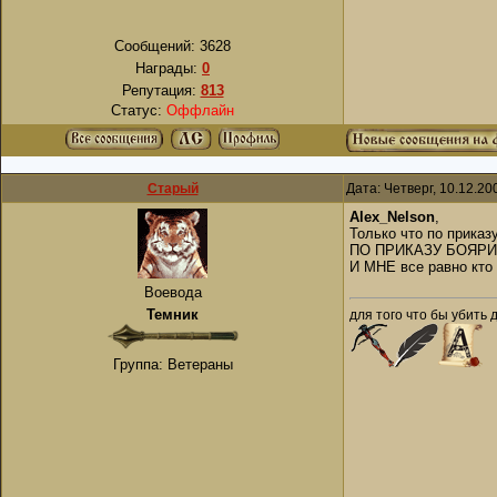
Сообщений:
3628
Награды:
0
Репутация:
813
Статус:
Оффлайн
Старый
Дата: Четверг, 10.12.2
Alex_Nelson
,
Только что по приказ
ПО ПРИКАЗУ БОЯРИНА
И МНЕ все равно кто
Воевода
Темник
для того что бы убить 
Группа: Ветераны