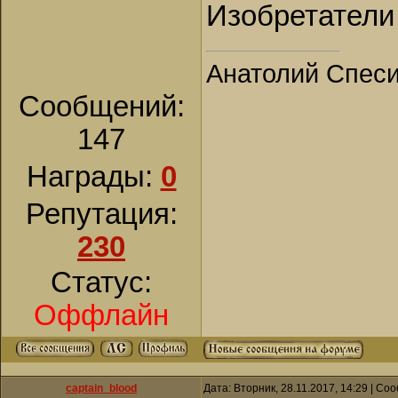
Изобретатели
Анатолий Спес
Сообщений:
147
Награды:
0
Репутация:
230
Статус:
Оффлайн
captain_blood
Дата: Вторник, 28.11.2017, 14:29 | С