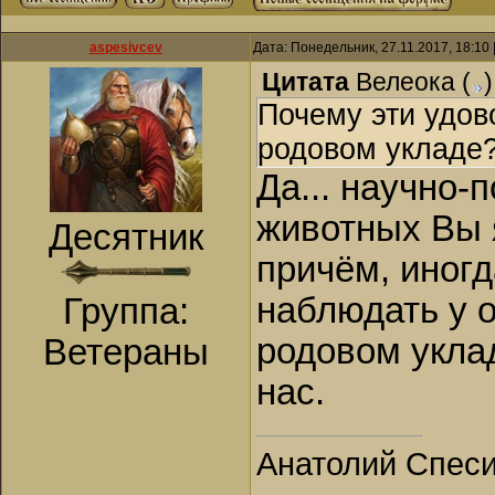
aspesivcev
Дата: Понедельник, 27.11.2017, 18:10
Цитата
Велеока
(
)
Почему эти удов
родовом укладе
Да... научно
животных Вы 
Десятник
причём, иног
наблюдать у о
Группа:
родовом укла
Ветераны
нас.
Анатолий Спес