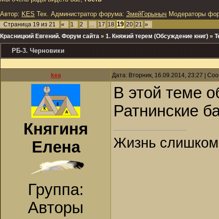
Автор:
KES
Тех. Администратор форума:
ЗмейГорыныч
Модераторы фо
19
Страница
19
из
21
«
1
2
…
17
18
20
21
»
Красницкий Евгений. Форум сайта
»
1. Княжий терем (Обсуждение книг)
»
Т
РБ-3. Черновики
kea
Дата: Вторник, 16.09.2014, 23:27 | С
В этой теме о
Ратнинские б
Княгиня
Жизнь слишком к
Елена
Группа:
Авторы