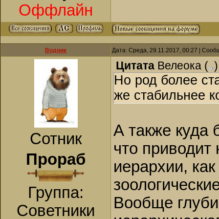
Оффлайн
Водник
Дата: Среда, 29.11.2017, 00:27 | Соо
Цитата
Велеока
(
)
Но род более ст
же стабильнее к
А также куда 
Сотник
что приводит 
Прораб
иерархии, как
зоологические
Группа:
Вообще глуби
Советники