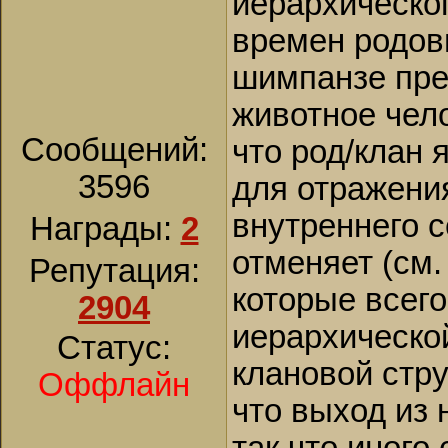
иерархическо
времен родов
шимпанзе пре
животное чело
Сообщений:
что род/клан 
3596
для отражени
внутреннего с
Награды:
2
отменяет (см.
Репутация:
которые всег
2904
иерархическо
Статус:
клановой стру
Оффлайн
что выход из 