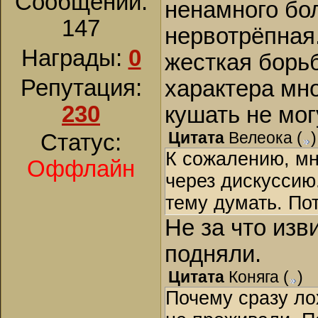
Сообщений:
ненамного бо
147
нервотрёпная
Награды:
0
жесткая борьб
Репутация:
характера мно
230
кушать не мог
Цитата
Велеока
(
)
Статус:
К сожалению, мн
Оффлайн
через дискуссию
тему думать. По
Не за что изв
подняли.
Цитата
Коняга
(
)
Почему сразу лох