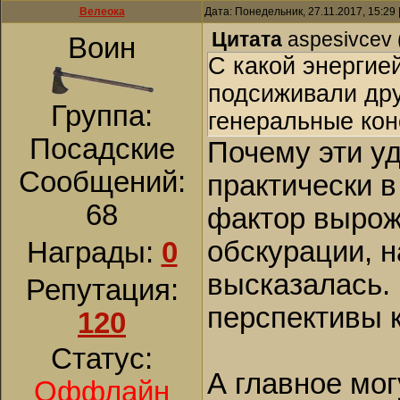
Велеока
Дата: Понедельник, 27.11.2017, 15:29
Цитата
aspesivcev
Воин
С какой энергие
подсиживали др
Группа:
генеральные кон
Посадские
Почему эти у
Сообщений:
практически 
68
фактор вырож
обскурации, н
Награды:
0
высказалась.
Репутация:
перспективы 
120
Статус:
А главное мог
Оффлайн