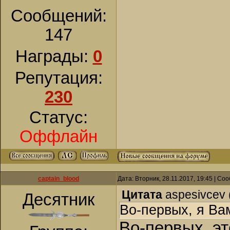
Сообщений:
147
Награды:
0
Репутация:
230
Статус:
Оффлайн
captain_blood
Дата: Вторник, 28.11.2017, 19:45 | С
Цитата
aspesivcev
Десятник
Во-первых, я Ва
Во-первых, эт