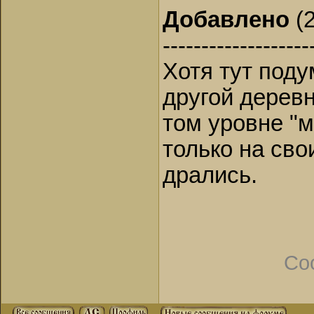
Добавлено
(2
-------------------
Хотя тут поду
другой деревн
том уровне "
только на сво
дрались.
Со