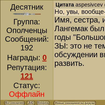
Цитата
aspesivcev
Десятник
Но, увы, вообще-
Имя, сестра, и
Группа:
Лангемак был 
Ополченцы
годы "Большог
Сообщений:
ЗЫ: это не те
192
обсуждении в
Награды:
0
развить.
Репутация:
121
Статус:
Оффлайн