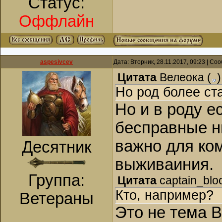
Статус:
Оффлайн
aspesivcev
Дата: Вторник, 28.11.2017, 09:23 | С
Цитата
Велеока
(
)
Но род более ст
Но и в роду е
бесправные н
важно для ком
Десятник
выживаиния.
Группа:
Цитата
captain_blo
Кто, например?
Ветераны
Это не тема В