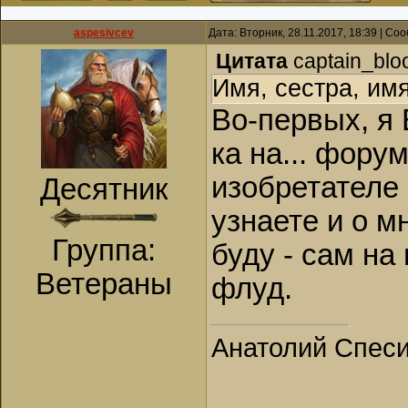
aspesivcev
Дата: Вторник, 28.11.2017, 18:39 | С
Цитата
captain_blo
Имя, сестра, имя
Во-первых, я 
ка на... фору
изобретателе
Десятник
узнаете и о м
Группа:
буду - сам на
Ветераны
флуд.
Анатолий Спес