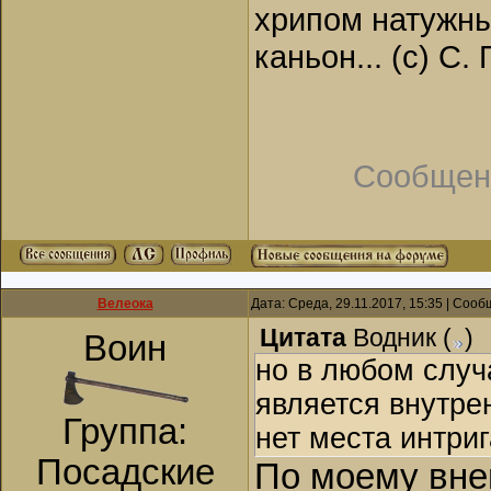
хрипом натужны
каньон... (с) С.
Сообщен
Велеока
Дата: Среда, 29.11.2017, 15:35 | Соо
Цитата
Водник
(
)
Воин
но в любом случ
является внутре
Группа:
нет места интри
Посадские
По моему вне