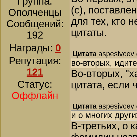
Группа:
(с), поставл
Ополченцы
для тех, кто 
Сообщений:
цитаты.
192
Награды:
0
Цитата
aspesivcev
Репутация:
во-вторых, идите-
121
Во-вторых, "х
Статус:
цитата, если ч
Оффлайн
Цитата
aspesivcev
и о многих други
В-третьих, о 