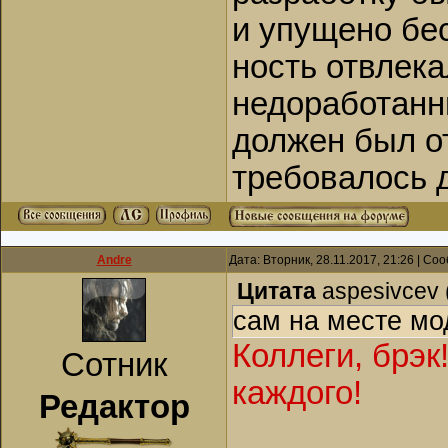
и упущено бе
ность отвлека
недоработанны
должен был от
требовалось д
Andre
Дата: Вторник, 28.11.2017, 21:26 | С
Цитата
aspesivcev
сам на месте мо
Коллеги, брэк!
Сотник
каждого!
Редактор