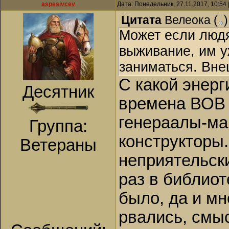
aspesivcev
Дата: Понедельник, 27.11.2017, 10:54
Цитата
Велеока
(
)
Может если людя
выживание, им у
заниматься. Вне
С какой энерг
Десятник
времена ВОВ 
генераалы-ма
Группа:
конструкторы..
Ветераны
неприятельских
раз в библиот
было, да и мн
рвались, смыс