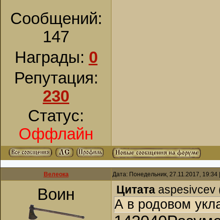
Сообщений:
147
Награды:
0
Репутация:
230
Статус:
Оффлайн
Велеока
Дата: Понедельник, 27.11.2017, 19:34
Цитата
aspesivcev
Воин
А в родовом укл