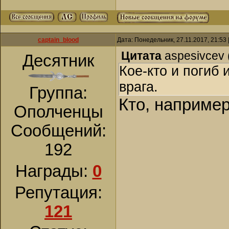
captain_blood
Дата: Понедельник, 27.11.2017, 21:53
Цитата
aspesivcev
Десятник
Кое-кто и погиб 
врага.
Группа:
Кто, наприме
Ополченцы
Сообщений:
192
Награды:
0
Репутация:
121