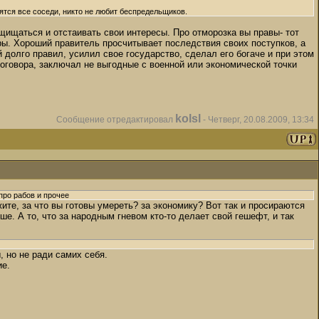
ятся все соседи, никто не любит беспредельщиков.
ащищаться и отстаивать свои интересы. Про отморозка вы правы- тот
еры. Хороший правитель просчитывает последствия своих поступков, а
й долго правил, усилил свое государство, сделал его богаче и при этом
оговора, заключал не выгодные с военной или экономической точки
kolsl
Сообщение отредактировал
-
Четверг, 20.08.2009, 13:34
про рабов и прочее
те, за что вы готовы умереть? за экономику? Вот так и просираются
ше. А то, что за народным гневом кто-то делает свой гешефт, и так
, но не ради самих себя.
ие.