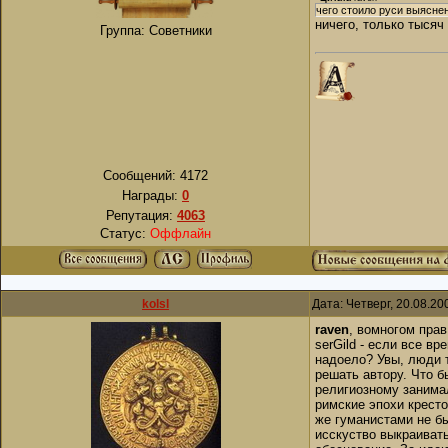
чего стоило руси выясне
ничего, только тысяч
Группа: Советники
Сообщений:
4172
Награды:
0
Репутация:
4063
Статус:
Оффлайн
kolsl
Дата: Четверг, 20.08.2
raven
, вомногом прав
serGild - если все в
надоело? Увы, люди т
решать автору. Что б
религиозному занимал
римские эпохи крест
же гуманистами не бы
исскуство выкраивать