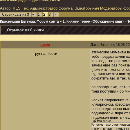
Автор:
KES
Тех. Администратор форума:
ЗмейГорыныч
Модераторы фо
2
Страница
2
из
3
«
1
3
»
Красницкий Евгений. Форум сайта
»
1. Княжий терем (Обсуждение книг)
»
Т
Отрывок из 6 книги
raven
Дата: Вторник, 18.08.2
этические моменты вс
Группа: Гости
тебе предоставлен ша
и вывод - не рефлекс
зачем еще раз показы
(помните - монолог с
ну, лишние эти повто
сократить бы. и так,
---------------------------------
по поводу лжи, есть
"они поступили со мн
-------------------
насчет откровения гг
илларионом, феофано
непосредственно выте
поднадоели. пора от
гг должен понять - е
Цитата
serGild
А после такого начинаешь
стоит, стоит. цель п