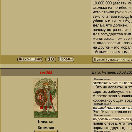
10.000.000 (десять м
сколько их погибло и
чего стоило руси выя
землю и твой народ (
убивать и т.д. мы бу
делай, что должен.
почему петра великог
для государства жил.
молитвою... чем все 
гг надо взвесить раз
на другой - его мора
- безымянная могила 
serGild
Дата: Четверг, 20.08.20
Цитата
raven
этические моменты вселен
. Это не аспекты, а 
сиротах забочусь и т.
А после такого начин
корректирующим возд
Цитата
raven
на одной чаше весов - ша
Это Гитлер, только во
Цитата
raven
но делать и говорить он д
Ближник
поняв сперва, что то
Книжник
породите другого, ещ
Цитата
raven