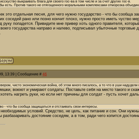
исскуство выкраивать блага для своего гос-ва в том числе и за счет других гос-в.
тобы есть. Против такого не отягощенного моральными комплексами отморозка объедин
ек это отдельная песня, для чего нужно государство - что бы сообща з
оих соседей рано или позно кончит плохо, нужно просто иметь чуство м
од руку попадется. Привидите мне привер хоть одного правителя, которы
своего государства направо и налево, подписывал убыточные торговые д
.
009, 13:39 | Сообщение #
46
евером, чисто экономическая война, об этом много писалось, а то что в уши надудели 
шки, воюют и умирают солдаты. Поставьте себя на место такого и скажи
хотеть нагреть руки, но если нет причины для солдат - пусть хочет даль
тво - что бы сообща защищаться и отстаивать свои интересы.
 необходимых условий. Средство, не цель, как питание и сон. Они нужны
бы разбазаривать достояние соседям, а в том, ради чего копится достоян