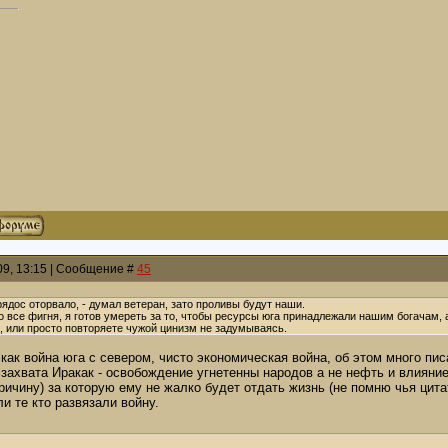
009, 13:15 | Сообщение #
45
рядос оторвало, - думал ветеран, зато проливы будут наши.
о все фигня, я готов умереть за то, чтобы ресурсы юга принадлежали нашим богачам, 
е, или просто повторяете чужой цинизм не задумываясь.
 как война юга с севером, чисто экономическая война, об этом много пис
 захвата Иракак - освобождение угнетенны народов а не нефть и влияние 
ричину) за которую ему не жалко будет отдать жизнь (не помню чья цитат
ли те кто развязали войну.