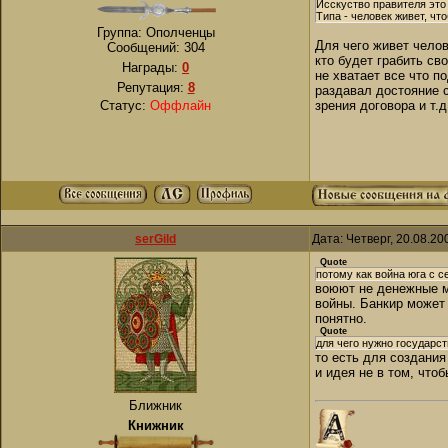
Исскуство правителя это 
Типа - человек живет, ч
Группа: Ополченцы
Для чего живет челов
Сообщений:
304
кто будет грабить св
Награды:
0
не хватает все что п
Репутация:
8
раздавал достояние 
Статус:
Оффлайн
зрения договора и т.д
serGild
Дата: Четверг, 20.08.2
Quote
потому как война юга с с
воюют не денежные ме
войны. Банкир может 
понятно.
Quote
для чего нужно государс
то есть для создания
и идея не в том, что
Ближник
Книжник