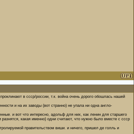
 проклинают в ссср/россии, т.к. война очень дорого обошлась нашей
ности и на их заводы (вот странно) не упала ни одна англо-
нные. и вот что интересно, адольф для них, как ленин для старшего
и разнятся, какая именно) одни считают, что нужно было вместе с ссср
нтролируемой правительством виши. и ничего, пришел де голль и