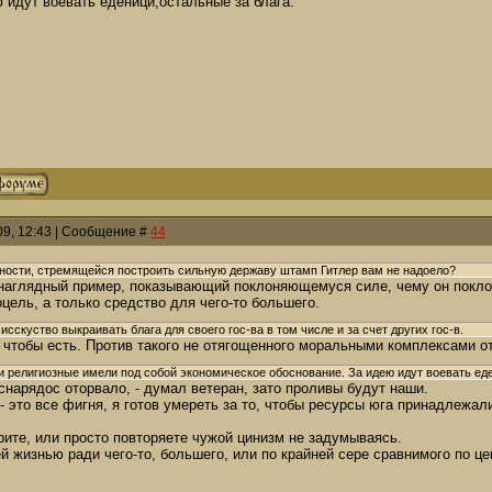
 идут воевать еденици,остальные за блага.
009, 12:43 | Сообщение #
44
чности, стремящейся построить сильную державу штамп Гитлер вам не надоело?
 наглядный пример, показывающий поклоняющемуся силе, чему он поклон
цель, а только средство для чего-то большего.
исскуство выкраивать блага для своего гос-ва в том числе и за счет других гос-в.
, чтобы есть. Против такого не отягощенного моральными комплексами 
 и религиозные имели под собой экономическое обоснование. За идею идут воевать еде
 снарядос оторвало, - думал ветеран, зато проливы будут наши.
 это все фигня, я готов умереть за то, чтобы ресурсы юга принадлежал
рите, или просто повторяете чужой цинизм не задумываясь.
й жизнью ради чего-то, большего, или по крайней сере сравнимого по цен