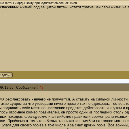
ние литвы и орды, кому принадлежат смоленск, киев
 спасенных жизней под защитой литвы, кстати тратившей свои жизни на 
009, 12:05 | Сообщение #
43
ремя рефлексовать - ничего не получится. А ставить на сильной личнос
акие существа что уговорами ничего просто так не сделаешь. Гос-во эт
ы подчинить себе местное население придется действовать и кнутом и 
ось огромное кол-во правителей, он просто один из последних столь о
овых походов, французские и английские правители времен религиозных 
ли. Проблема в том что в белых тапочках и с нимбом на голове можно с
 блага для своего гос-ва в том числе и за счет других гос-в. Все воийн