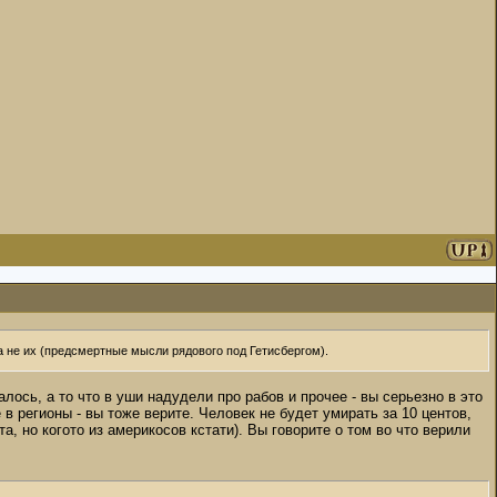
а не их (предсмертные мысли рядового под Гетисбергом).
алось, а то что в уши надудели про рабов и прочее - вы серьезно в это
в регионы - вы тоже верите. Человек не будет умирать за 10 центов,
а, но когото из америкосов кстати). Вы говорите о том во что верили