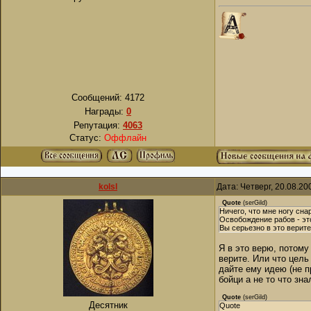
Сообщений:
4172
Награды:
0
Репутация:
4063
Статус:
Оффлайн
kolsl
Дата: Четверг, 20.08.2
Quote
(
serGild
)
Ничего, что мне ногу сна
Освобождение рабов - эт
Вы серьезно в это верит
Я в это верю, потому
верите. Или что цель
дайте ему идею (не п
бойци а не то что зна
Quote
(
serGild
)
Десятник
Quote