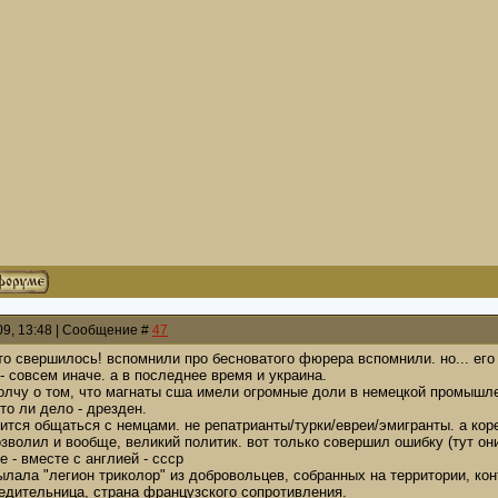
009, 13:48 | Сообщение #
47
ц-то свершилось! вспомнили про бесноватого фюрера вспомнили. но... его
 - совсем иначе. а в последнее время и украина.
молчу о том, что магнаты сша имели огромные доли в немецкой промышлен
то ли дело - дрезден.
ится общаться с немцами. не репатрианты/турки/евреи/эмигранты. а коре
озволил и вообще, великий политик. вот только совершил ошибку (тут он
е - вместе с англией - ссср
ылала "легион триколор" из добровольцев, собранных на территории, ко
едительница, страна французского сопротивления.