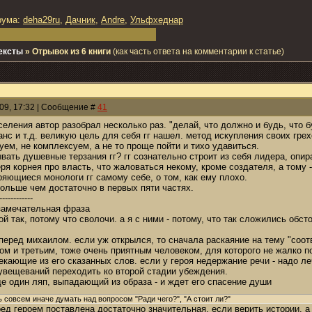
рума:
deha29ru
,
Дачник
,
Andre
,
Ульфхеднар
ексты
»
Отрывок из 6 книги
(как часть ответа на комментарии к статье)
009, 17:32 | Сообщение #
41
еления автор разобрал несколько раз. "делай, что должно и будь, что бу
нс и т.д. великую цель для себя гг нашел. метод искупления своих грех
уем, не комплексуем, а не то проще пойти и тихо удавиться.
вать душевные терзания гг? гг сознательно строит из себя лидера, опир
еря корнея про власть, что жаловаться некому, кроме создателя, а тому 
ряющиеся монологи гг самому себе, о том, как ему плохо.
 больше чем достаточно в первых пяти частях.
------------
 замечательная фраза
ой так, потому что сволочи. а я с ними - потому, что так сложились обст
 перед михаилом. если уж открылся, то сначала раскаяние на тему "соотв
м и третьим, тоже очень приятным человеком, для которого не жалко п
кающие из его сказанных слов. если у героя недержание речи - надо леч
 увещеваний переходить ко второй стадии убеждения.
ще один ляп, выпадающий из образа - и ждет его спасение души
 совсем иначе думать над вопросом "Ради чего?", "А стоит ли?"
еред героем поставлена достаточно значительная. если верить истории, 