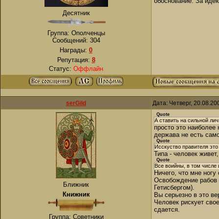
обоснование. За идею
Десятник
Группа: Ополченцы
Сообщений:
304
Награды:
0
Репутация:
8
Статус:
Оффлайн
serGild
Дата: Четверг, 20.08.2
Quote
А ставить на сильной ли
просто это наиболее
держава не есть само
Quote
Исскуство правителя это 
Типа - человек живет
Quote
Все воийны, в том числе
Ничего, что мне ногу
Освобождение рабов -
Ближник
Гетисбергом).
Книжник
Вы серьезно в это ве
Человек рискует свое
сдается.
Группа: Советники