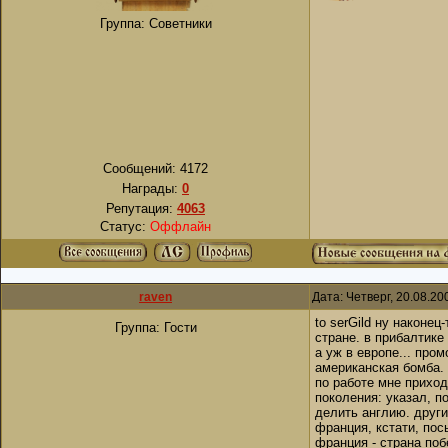
Группа: Советники
Сообщений:
4172
Награды:
0
Репутация:
4063
Статус:
Оффлайн
raven
Дата: Четверг, 20.08.2
to serGild ну наконе
Группа: Гости
стране. в прибалтике
а уж в европе... про
американская бомба. 
по работе мне приход
поколения: указал, п
делить англию. други
франция, кстати, пос
франция - страна поб