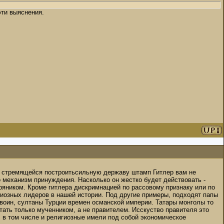
эти выяснения.
ти, стремящейся построитьсильную державу штамп Гитлер вам не
о механизм принуждения. Насколько он жестко будет действовать -
пряником. Кроме гитлера дискримнацией по рассовому признаку или по
диозных лидеров в нашей истории. Под другие примеры, подходят папы
воин, султаны Турции времен османской империи. Татары монголы то
тать только мученником, а не правителем. Исскуство правителя это
ы, в том числе и религиозные имели под собой экономическое