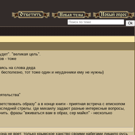
дет". "великая цель".
ов - тоже
аясь на слова деда
- бесполезно, тот тоже один и неудачники ему не нужны)
оятельства"
етствовать образу" а в конце книги - приятная встреча с епископом
оследней стрелы. где михаилу задают разные интересные вопросы,
ить. фразы "вживаться вам в образ, сер майкл" - несколько
а она не врет, только крымское ханство своими набегами лишило русь