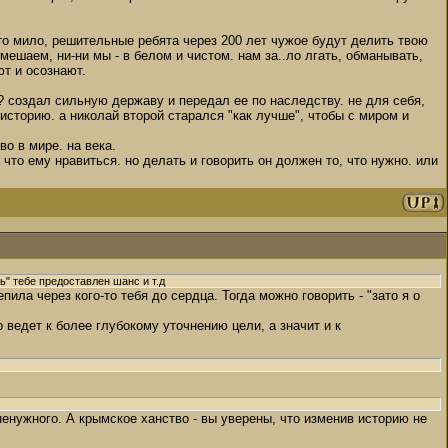
это мило, решительные ребята через 200 лет чужое будут делить твою
омешаем, ни-ни мы - в белом и чистом. нам за..ло лгать, обманывать,
ют и осознают.
и? создал сильную державу и передал ее по наследству. не для себя,
историю. а николай второй старался "как лучше", чтобы с миром и
во в мире. на века.
что ему нравиться. но делать и говорить он должен то, что нужно. или
ь" тебе предоставлен шанс и т.д
пила через кого-то тебя до сердца. Тогда можно говорить - "зато я о
 ведет к более глубокому уточнению цели, а значит и к
 ненужного. А крымское ханство - вы уверены, что изменив историю не