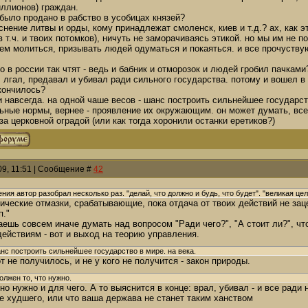
иллионов) граждан.
 было продано в рабство в усобицах князей?
снение литвы и орды, кому принадлежат смоленск, киев и т.д.? ах, как 
в т.ч. и твоих потомков), ничуть не заморачиваясь этикой. но мы им не п
дем молиться, призывать людей одуматься и покаяться. и все прочуству
о в россии так чтят - ведь и бабник и отморозок и людей гробил пачкам
 лгал, предавал и убивал ради сильного государства. потому и вошел в 
кончилось?
 и навсегда. на одной чаше весов - шанс построить сильнейшее государст
льные нормы, вернее - проявление их окружающим. он может думать, все 
за церковной оградой (или как тогда хоронили останки еретиков?)
09, 11:51 | Сообщение #
42
ия автор разобрал несколько раз. "делай, что должно и будь, что будет". "великая цел
этические отмазки, срабатывающие, пока отдача от твоих действий не заце
п."
аешь совсем иначе думать над вопросом "Ради чего?", "А стоит ли?", что
ействиям - вот и выход на теорию управления.
нс построить сильнейшее государство в мире. на века.
т не получилось, и не у кого не получится - закон природы.
олжен то, что нужно.
чно нужно и для чего. А то выяснится в конце: врал, убивал - и все ради
е худшего, или что ваша держава не станет таким ханством