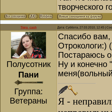
творческого г
Tigra_cash
Дата: Суббота, 27.03.2010, 12:45 | С
Спасибо вам, 
Отрокологи:)
Постараюсь о
Полусотник
Ну и конечно "
меня(вольный
Пани
Группа:
Я - неправи
Ветераны