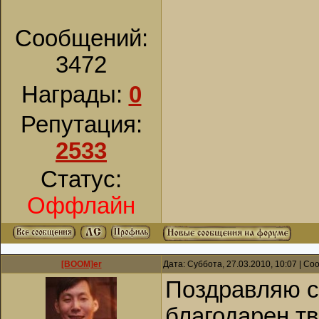
Сообщений:
3472
Награды:
0
Репутация:
2533
Статус:
Оффлайн
[BOOM]er
Дата: Суббота, 27.03.2010, 10:07 | С
Поздравляю с
благодарен тв