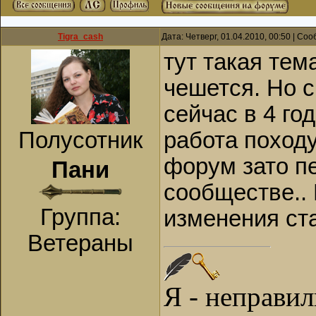
Tigra_cash
Дата: Четверг, 01.04.2010, 00:50 | С
тут такая тема
чешется. Но с
сейчас в 4 год
Полусотник
работа походу
форум зато пе
Пани
сообществе.. 
Группа:
изменения ст
Ветераны
Я - неправи