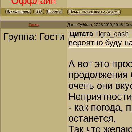
Оффлайн
Гость
Дата: Суббота, 27.03.2010, 10:48 | С
Цитата
Tigra_cash
Группа: Гости
вероятно буду н
А вот это про
продолжения б
очень они вк
Неприятности?
- как погода, 
останется.
Так что желаю