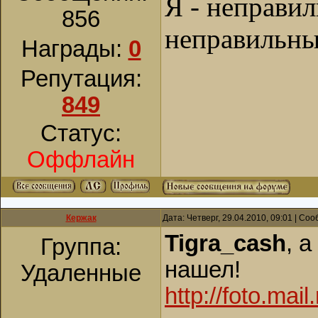
Я - неправи
856
неправильны
Награды:
0
Репутация:
849
Статус:
Оффлайн
Кержак
Дата: Четверг, 29.04.2010, 09:01 | С
Tigra_cash
, 
Группа:
нашел!
Удаленные
http://foto.mai