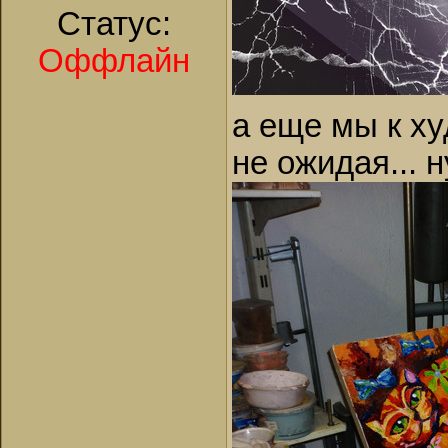
Статус:
Оффлайн
а еще мы к ху
не ожидая... н