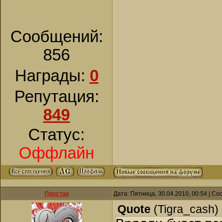
Сообщений:
856
Награды:
0
Репутация:
849
Статус:
Оффлайн
Простак
Дата: Пятница, 30.04.2010, 00:54 | С
Quote
(
Tigra_cash
)