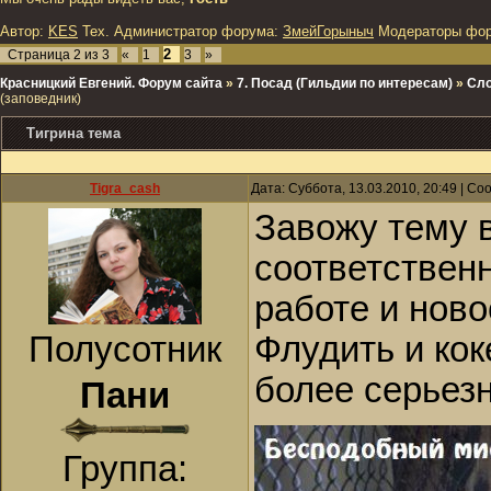
Автор:
KES
Тех. Администратор форума:
ЗмейГорыныч
Модераторы фо
2
Страница
2
из
3
«
1
3
»
Красницкий Евгений. Форум сайта
»
7. Посад (Гильдии по интересам)
»
Сло
(заповедник)
Тигрина тема
Tigra_cash
Дата: Суббота, 13.03.2010, 20:49 | С
Завожу тему 
соответственн
работе и ново
Полусотник
Флудить и кок
более серьезн
Пани
Группа: