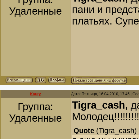
пани и предст
Удаленные
платьях. Супер!
Kaury
Дата: Пятница, 16.04.2010, 17:45 | С
Tigra_cash
, д
Группа:
Молодец!!!!!!!!!
Удаленные
Quote
(
Tigra_cash
)