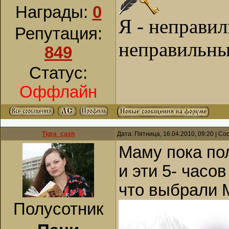
Награды:
0
Я - неправи
Репутация:
неправильны
849
Статус:
Оффлайн
Tigra_cash
Дата: Пятница, 16.04.2010, 09:20 | С
Маму пока по
и эти 5- часо
что выбрали 
Полусотник