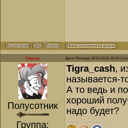
Простак
Дата: Пятница, 30.04.2010, 00:26 | С
Tigra_cash
, 
называется-то
А то ведь и п
хороший полу
Полусотник
надо будет?
Группа: