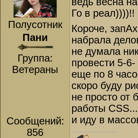
ведь весна на
Го в реал))))!!
Полусотник
Короче, запАх
Пани
набрала делов
не думала ник
Группа:
провести 5-6- 
Ветераны
еще по 8 часо
скоро буду ри
не просто от
работы СSS...
и иду в массо
Сообщений:
856