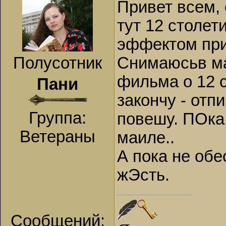
Привет всем, 
тут 12 столети
эффектом прис
Полусотник
Снимаюсьв ма
фильма о 12 с
Пани
закончу - отп
Группа:
повешу. ПОка 
Ветераны
маиле..
А пока не обе
жЭсть.
Сообщений: