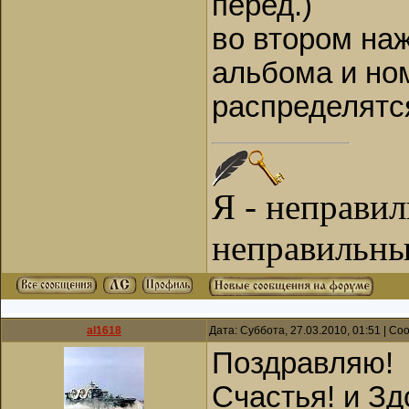
перед.)
во втором на
альбома и ном
распределятся
Я - неправи
неправильны
al1618
Дата: Суббота, 27.03.2010, 01:51 | С
Поздравляю!
Счастья! и Зд