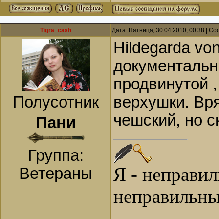
Tigra_cash
Дата: Пятница, 30.04.2010, 00:38 | С
Hildegarda vo
документальн
продвинутой 
Полусотник
верхушки. Вр
чешский, но с
Пани
Группа:
Я - неправи
Ветераны
неправильны