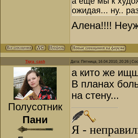
а еще мы к худож
ожидая... ну.. р
Алена!!!! Неу
Tigra_cash
Дата: Пятница, 16.04.2010, 20:26 | С
а кито же ищ
В планах боль
на стену...
Полусотник
Пани
Я - неправи