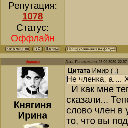
Репутация:
1078
Статус:
Оффлайн
Иринико
Дата: Понедельник, 28.09.2020, 22:5
Цитата
Имир
(
)
Не членка, а....
И как мне теп
сказали... Те
Княгиня
слово член в
Ирина
то, что вы по