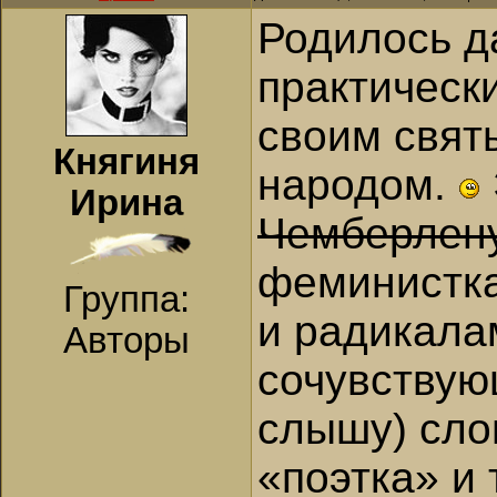
Родилось д
практическ
своим свят
Княгиня
народом.
Ирина
Чемберлен
феминистка
Группа:
и радикалам
Авторы
сочувствую
слышу) сло
«поэтка» и 