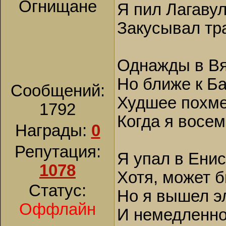
Огнищане
Я пил Лагавул
Закусывал тр
Однажды в Вя
Но ближе к Б
Сообщений:
Худшее похме
1792
Когда я восем
Награды:
0
Репутация:
Я упал в Ени
1078
Хотя, может б
Статус:
Но я вышел э
Оффлайн
И немедленно