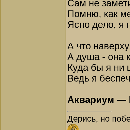
Сам не замети
Помню, как м
Ясно дело, я 
А что наверху 
А душа - она 
Куда бы я ни 
Ведь я беспеч
Аквариум — 
Дерись, но поб