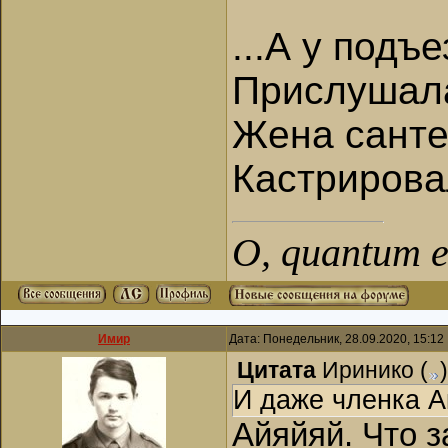
...А у подъ
Прислушала
Жена санте
Кастрирова
О, quantum es
Имир
Дата: Понедельник, 28.09.2020, 15:1
Цитата
Иринико
(
)
И даже членка А
Айяйяй. Что з