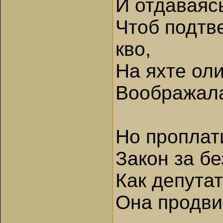
И отдаваяс
Чтоб подтв
кво,
На яхте ол
Воображала,
Но проплат
Закон за бе
Как депутат
Она продви