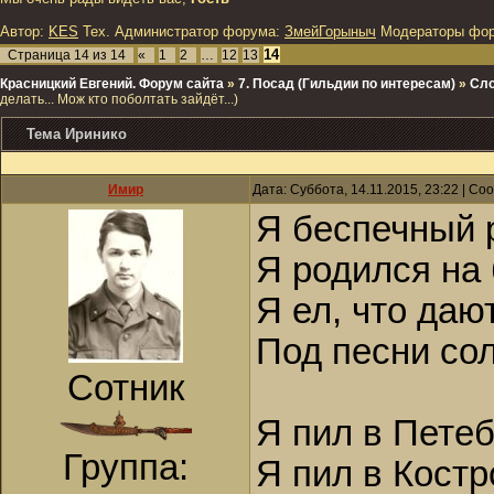
Автор:
KES
Тех. Администратор форума:
ЗмейГорыныч
Модераторы фо
14
Страница
14
из
14
«
1
2
…
12
13
Красницкий Евгений. Форум сайта
»
7. Посад (Гильдии по интересам)
»
Сло
делать... Мож кто поболтать зайдёт...)
Тема Иринико
Имир
Дата: Суббота, 14.11.2015, 23:22 | С
Я беспечный 
Я родился на 
Я ел, что дают
Под песни сол
Сотник
Я пил в Петеб
Группа:
Я пил в Костр