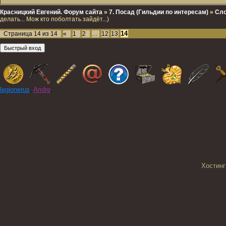
Красницкий Евгений. Форум сайта
»
7. Посад (Гильдии по интересам)
»
Сло
делать... Мож кто поболтать зайдёт...)
14
Страница
14
из
14
«
1
2
…
12
13
legionerus
,
Andre
,
Хостинг