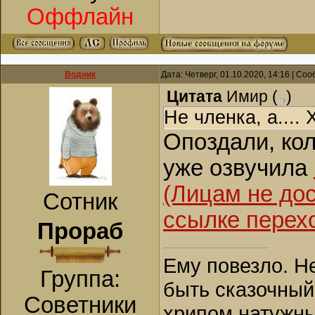
Оффлайн
Водник
Дата: Четверг, 01.10.2020, 14:16 | С
Цитата
Имир
(
)
Не членка, а....
Опоздали, ко
уже озвучила
(Лицам не до
Сотник
ссылке перех
Прораб
Ему повезло. Н
Группа:
быть сказочный
Советники
хрипом натужны