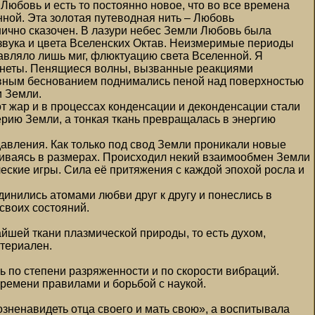
бовь и есть то постоянно новое, что во все времена
нной. Эта золотая путеводная нить – Любовь
нично сказочен. В лазури небес Земли Любовь была
 звука и цвета Вселенских Октав. Неизмеримые периоды
тавляло лишь миг, флюктуацию света Вселенной. Я
анеты. Пенящиеся волны, вызванные реакциями
овным беснованием поднимались пеной над поверхностью
и Земли.
 жар и в процессах конденсации и деконденсации стали
ерию Земли, а тонкая ткань превращалась в энергию
давления. Как только под свод Земли проникали новые
чиваясь в размерах. Происходил некий взаимообмен Земли
ческие игры. Сила её притяжения с каждой эпохой росла и
инились атомами любви друг к другу и понеслись в
своих состояний.
йшей ткани плазмической природы, то есть духом,
атериален.
 по степени разряженности и по скорости вибраций.
времени правилами и борьбой с наукой.
озненавидеть отца своего и мать свою», а воспитывала