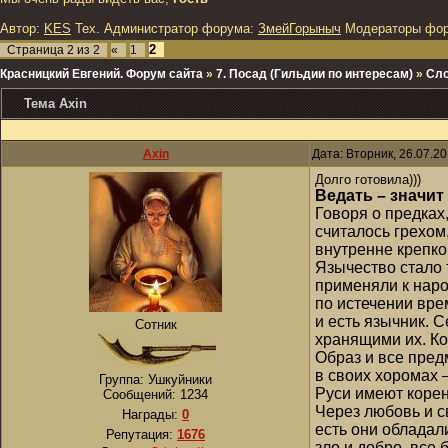
Автор:
KES
Тех. Администратор форума:
ЗмейГорыныч
Модераторы фо
2
Страница
2
из
2
«
1
Красницкий Евгений. Форум сайта
»
7. Посад (Гильдии по интересам)
»
Сло
Тема Аxin
Аxin
Дата: Вторник, 26.07.2
Долго готовила)))
Ведать – значит
Говоря о предках
считалось грехом,
внутренне крепко
Язычество стало 
применяли к наро
по истечении вре
и есть язычник. 
Сотник
хранящими их. Ко
Образ и все пред
в своих хоромах 
Группа: Ушкуйники
Руси имеют корень
Сообщений:
1234
Через любовь и с
Награды:
0
есть они обладал
Репутация:
1676
зло и добро, все 