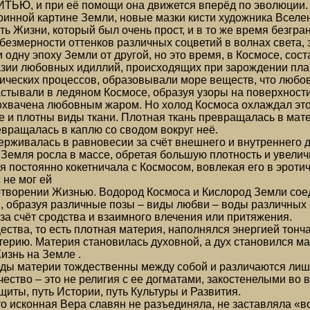
Ю, и при её помощи она движется вперёд по эволюции. Лю
ринной картине Земли, новые мазки кисти художника Вселе
ь Жизни, который был очень прост, и в то же время безгра
 безмерности оттенков различных соцветий в волнах света,
 одну эпоху Земли от другой, но это время, в Космосе, сос
зии любовных идиллий, происходящих при зарождении пл
мических процессов, образовывали море веществ, что люб
астывали в ледяном Космосе, образуя узоры на поверхност
хвачена любовным жаром. Но холод Космоса охлаждал этот
е и плотны виды ткани. Плотная ткань превращалась в мат
вращалась в каплю со сводом вокруг неё.
ерживалась в равновесии за счёт внешнего и внутреннего 
 Земля росла в массе, обретая большую плотность и увели
я постоянно кокетничала с Космосом, вовлекая его в эроти
 не мог ей
отворении Жизнью. Водород Космоса и Кислород Земли соед
, образуя различные позы – виды любви – воды различных 
за счёт сродства и взаимного влечения или притяжения.
ства, то есть плотная материя, наполнялся энергией тонча
ерию. Материя становилась духовной, а дух становился м
изнь на Земле .
ды материи тождественны между собой и различаются лишь
ество – это не религия с ее догматами, закостенелыми во 
щиты, путь Истории, путь Культуры и Развития.
что исконная Вера славян не разъединяла, не заставляла «в