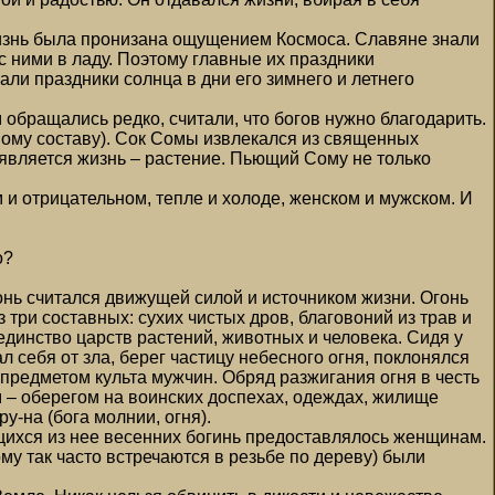
жизнь была пронизана ощущением Космоса. Славяне знали
с ними в ладу. Поэтому главные их праздники
ли праздники солнца в дни его зимнего и летнего
обращались редко, считали, что богов нужно благодарить.
ному составу). Сок Сомы извлекался из священных
является жизнь – растение. Пьющий Сому не только
 и отрицательном, тепле и холоде, женском и мужском. И
о?
Огонь считался движущей силой и источником жизни. Огонь
ри составных: сухих чистых дров, благовоний из трав и
динство царств растений, животных и человека. Сидя у
л себя от зла, берег частицу небесного огня, поклонялся
предметом культа мужчин. Обряд разжигания огня в честь
м – оберегом на воинских доспехах, одеждах, жилище
у-на (бога молнии, огня).
щихся из нее весенних богинь предоставлялось женщинам.
му так часто встречаются в резьбе по дереву) были