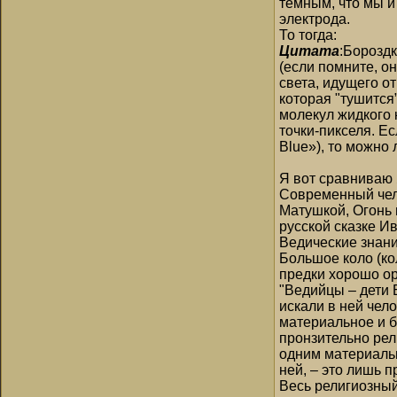
темным, что мы и
электрода.
То тогда:
Цитата
:Борозд
(если помните, о
света, идущего о
которая "тушится
молекул жидкого 
точки-пикселя. Е
Blue»), то можно
Я вот сравниваю Я
Современный чело
Матушкой, Огонь 
русской сказке И
Ведические знани
Большое коло (кол
предки хорошо ор
"Ведийцы – дети 
искали в ней чело
материальное и б
пронзительно рел
одним материальн
ней, – это лишь 
Весь религиозный