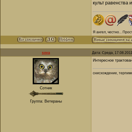
культ равенства 
Я ангел, честно... Про
sova
Дата: Среда, 17.08.201
Интересное трактова
снисхождение, терпимо
Сотник
Группа: Ветераны