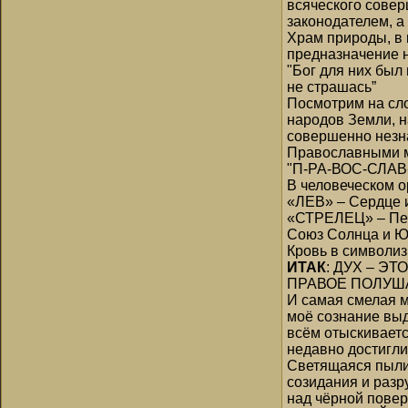
всяческого совер
законодателем, а
Храм природы, в 
предназначение 
"Бог для них был
не страшась”
Посмотрим на сло
народов Земли, н
совершенно незна
Православными м
"П-РА-ВОС-СЛАВ-И
В человеческом 
«ЛЕВ» – Сердце и
«СТРЕЛЕЦ» – Печ
Союз Солнца и Юп
Кровь в символиз
ИТАК
: ДУХ – 
ПРАВОЕ ПОЛУШ
И самая смелая м
моё сознание выд
всём отыскиваетс
недавно достигли
Светящаяся пылин
созидания и разр
над чёрной повер