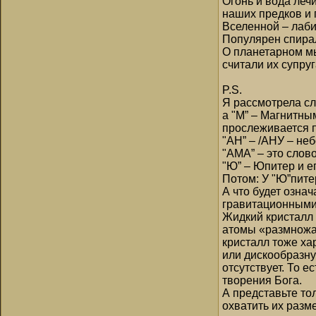
Огонь и вода леч
наших предков и 
Вселенной – лаби
Популярен спира
О планетарном мы
считали их супру
P.S.
Я рассмотрела сл
а "М” – Магнитны
прослеживается п
"АН” – /АНУ – не
"АМА” – это слово
"Ю” – Юпитер и е
Потом: У "Ю”пите
А что будет озна
гравитационными,
Жидкий кристалл 
атомы «размножа
кристалл тоже ха
или дискообразну
отсутствует. То 
творения Бога.
А представьте то
охватить их разм