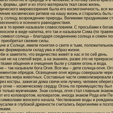
, формы, цвет и из этого материала ткал свою жизнь.
дического мировоззрения была его космогоничность, вся 
ияние космических ритмов на нашу жизнь и старались быть 
у, солнцу, возрождению природы. Великими праздниками ста
весеннего и осеннего равноденствия.
м в то время называли славословием. С просьбами к богам 
носили в виде напитка, его так и называли Сома (по травя
 символ солнца – благодаря соединению солнца и семян по
и приобретал свежие силы.
уне и Солнце, имели понятия о свете и тьме, положительном
 же формировали склад ума и образ жизни.
бе и заметите, что ведичество живёт в нас и по сей день.
ая не на слепой вере, а на знаниях, разве это не прекрасн
твами общения и очищения были у славян огонь и вода.
гни – так называли бога Огня. Все мы – дети солнца-огня. 
ементом обрядов. Освящение огня жрецы совершали через т
ества жира животных. Составные части символизировали е
рез костры, зажигая дома свечи или лучину, человек оберега
у огню – космическому сердцу. Огонь по преимуществу был 
 только мужчинами. Знак солнца, огня стал главным знако
т его коловоротом, коловратом, иногда знаком Рода или Пер
 символами женского начала. Чествование воды и рождаю
русалки в глубокой древности считались берегинями и поэто
иками.