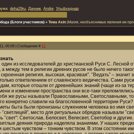
рума:
deha29ru
,
Дачник
,
Andre
,
Ульфхеднар
бода (Блоги участников)
»
Тема Аxin
(Магия, необъяснимые явления ии проч
011, 00:09 | Сообщение #
41
 знать
, один из исследователей до христианской Руси С. Лесной о
 а между тем в религии древних русов не было ничего таког
 скроенная религия, высокая, красивая”. "Ведать” – значит
только ответвлением от славянского ведичества. Сами рус
дам, которые отошли от древнейших знаний (чаще из-за те
мени и изменении пространства они все-таки преломлялись. 
Себя же русы называли Православными, Светославными, то 
го конкретно славили на благословенной территории Руси? 
меты быта были пронизаны служением человека во имя све
– "светлицей”, место для ритуальных обрядов называли "св
 "свет”: Светослав, Белосвет, Велесвет, Светобор и другие.
ветлые деяния природа наделяла знаниями. У наших предко
и шестым чувством – тонким чувством. В этом состоянии им
было понятно в природе и в человеке, а потому сияло красо