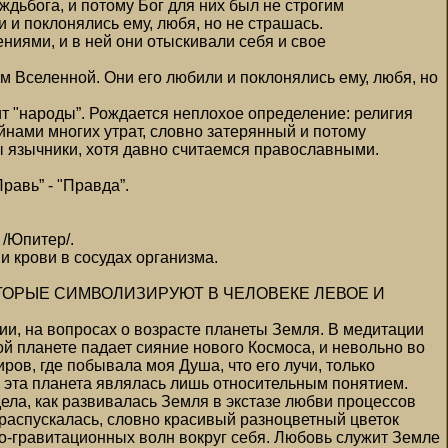
дьбога, и потому Бог для них был не строгим
 и поклонялись ему, любя, но не страшась.
ниями, и в ней они отыскивали себя и свое
ом Вселенной. Они его любили и поклонялись ему, любя, но
ит "народы”. Рождается неплохое определение: религия
йнами многих утрат, словно затерянный и потому
ы язычники, хотя давно считаемся православными.
авь” - "Правда”.
/Юпитер/.
 крови в сосудах организма.
ОТОРЫЕ СИМВОЛИЗИРУЮТ В ЧЕЛОВЕКЕ ЛЕВОЕ И
ии, на вопросах о возрасте планеты Земля. В медитации
й планете падает сияние нового Космоса, и невольно во
ров, где побывала моя Душа, что его лучи, только
х эта планета являлась лишь относительным понятием.
ела, как развивалась Земля в экстазе любви процессов
распускалась, словно красивый разноцветный цветок
о-гравитационных волн вокруг себя. Любовь служит Земле