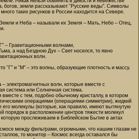
Земле. Никак нельзя обвинить в дикости и невежестве
та, богов, земли рассказывают "Русские веды”. Символы
много таких рисунков в России находится на Севере.
емли и Неба – называли их Земля – Мать, Небо – Отец,
и.
"Г” – Гравитационными волнами,
Тьма, а над Бездною Дух – Свет носился, то явно
равитационных волн.
то "Г” и "М” – это волны, образующие плотность и массу.
та – электромагнитных волн, которые вместе с
ая система или Солнечная система.
 вместе с тем, подобно обычному кристаллу, в котором
ическими операциями (операциями симметрии), жидкий
е его молекулы (которые, как правило, имеют вытянутую
ый порядок в расположении центров тяжести молекул
, которую прослеживаем в Библейском Бытие в актах
Космосе между фильтрами, огромными, что нашим глазам не
таллов, то монитор – Космос всегда оставался бы