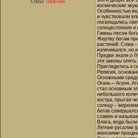
Статус:
Оффлайн
космические звуки
Особенностью ве
и чувствовали вл
посвящались свет
солнцестояния и 
Гимны-песни бога
Жертву богам при
растений. Сома –
излечивался, но 
Предки знали о Л
эти законы опять
Приглядитесь к се
Религия, основанн
Основными средс
Огонь – Агуня, А
стал основным эл
небольшого колич
костра, прыгая че
солнцу – верхнем
богов совершался
славян и называю
Влага, вода были
Летние русалии (
женскими праздн