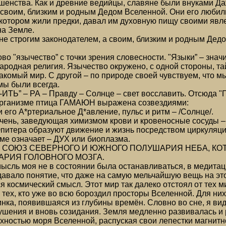
шенства. Как и древние ведийцы, славяне были внуками Даж
 своим, близким и родным Дедом Вселенной. Они его любили
котором жили предки, давал им духовную пищу своими явле
на Земле.
 не строгим законодателем, а своим, близким и родным Дед
во "язычество” с точки зрения словесности. "Языки” – знач
ародная религия. Язычество окружено, с одной стороны, та
комый мир. С другой – по природе своей чувствуем, что м
ы были всегда.
ТЬ” – РА – Правду – Солнце – свет восславить. Отсюда "Пр
организме птица ГАМАЮН выражена созвездиями:
 его А*ртериальное Д*авление, пульс и ритм – /Солнце/.
ень, заведующая химизмом крови и кровеносные сосуды – 
итера образуют движение и жизнь посредством циркуляции
ме означает – ДУХ или биоплазма.
ЭТО СОЮЗ СЕВЕРНОГО И ЮЖНОГО ПОЛУШАРИЯ НЕБА, К
АРИЯ ГОЛОВНОГО МОЗГА.
ысль моя не в состоянии была останавливаться, в медитац
авало понятие, что даже на самую мельчайшую вещь на это
я космический смысл. Этот мир так далеко отстоял от тех ми
 тех, кто уже во всю бороздил просторы Вселенной. Для ни
ка, появившаяся из глубины времён. Словно во сне, я вид
ушения и вновь созидания. Земля медленно развивалась и 
хностью моря Вселенной, распуская свои лепестки магнитн