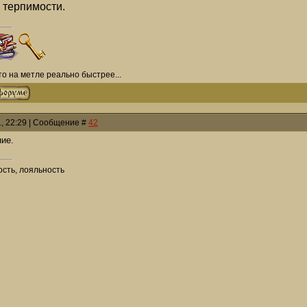
и терпимости.
сто на метле реально быстрее...
1, 22:29 | Сообщение #
42
ние.
сть, лояльность