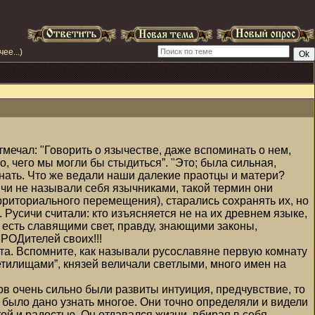
ее...)
тмечал: "Говорить о язычестве, даже вспоминать о нем,
о, чего мы могли бы стыдиться”. "Это; была сильная,
 знать. Что же ведали наши далекие праотцы и матери?
ичи не называли себя язычниками, такой термин они
рриториального перемещения), старались сохранять их, но
Русичи считали: кто изъясняется не на их древнем языке,
есть славящими свет, правду, знающими законы,
РОДителей своих!!!
та. Вспомните, как называли русославяне первую комнату
етилищами”, князей величали светлыми, много имен на
в очень сильно были развиты интуиция, предчувствие, то
 было дано узнать многое. Они точно определяли и видели
той и радостью. Он отдавался жизни, вбирая в себя