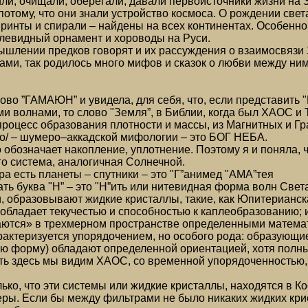
или, очищали, оберегали, давали первоисточники жизни на 
потому, что они знали устройство космоса. О рождении све
ринты и спирали – найдены на всех континентах. Особенно 
левидный орнамент и хороводы на Руси.
шлении предков говорят и их рассуждения о взаимосвязи З
гами, так родилось много мифов и сказок о любви между ним
ово ”ГАМАЮН” и увидела, для себя, что, если представить 
ми волнами, то слово "Земля”, в Библии, когда был ХАОС и 
роцесс образования плотности и массы, из Магнитных и Г
бо/ – шумеро–аккадской мифологии – это БОГ НЕБА.
 обозначает накопление, уплотнение. Поэтому я и поняла, ч
го система, аналогичная Солнечной.
ра есть планеты – спутники – это "Г”анимед "АМА”тея
чать буква "Н” – это "Н”ить или нитевидная форма волн Све
 образовывают жидкие кристаллы, такие, как Юпитерианск
обладает текучестью и способностью к каплеобразованию; и
ются» в трехмерном пространстве определенными математ
рактеризуется упорядочением, но особого рода: образующи
ю форму) обладают определенной ориентацией, хотя полн
есть здесь мы видим ХАОС, со временной упорядоченностью
лько, что эти системы или жидкие кристаллы, находятся в 
еры. Если бы между фильтрами не было никаких жидких крис