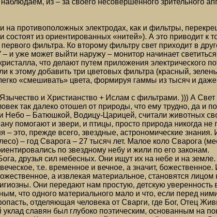
 наблюдаем, из – за своего несовершенного зрительного апп
ки на противоположных электродах, как и фильтры, перекр
ни состоят из ориентированных «нитей»). А это приводит к 
т первого фильтра. Ко второму фильтру свет приходит в дру
” – и уже может выйти наружу – монитор начинает светиться
кристалла, что делают путем приложения электрического 
сли к этому добавить три цветовых фильтра (красный, зелен
 легко «смешивать» цвета, формируя гаммы из тысяч и даже
зычество и Христианство + Ислам с фильтрами. ))) А Свет Б
век так далеко отошел от природы, что ему трудно, да и п
и Небо – Батюшкой, Водицу-Царицей, считали животных св
вану помогают и звери, и птицы, просто природа никогда не
я – это, прежде всего, звездные, астрономические знания
есо) – год Сварога – 27 тысяч лет. Малое коло Сварога (ме
иентировались по звездному небу и жили по его законам.
Бога, друзья сил небесных. Они ищут их на небе и на земл
веческое, т.е. временное и вечное, а значит, божественное
ожественное, а извлекая материальное, становятся лицом 
игиозны. Они передают нам простую, детскую уверенность 
ым, что одного материального мало и что, если перед ними
пропасть, отделяющая человека от Сварги, где Бог, Отец Жи
 уклад славян был глубоко поэтическим, основанным на пон