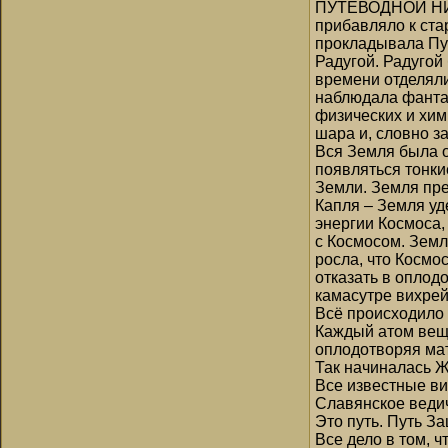
ПУТЕВОДНОЙ НИТЬ
прибавляло к ста
прокладывала Пут
Радугой. Радугой
времени отделяли
наблюдала фанта
физических и хи
шара и, словно з
Вся Земля была о
появляться тонки
Земли. Земля пре
Капля – Земля уд
энергии Космоса,
с Космосом. Земл
росла, что Космос
отказать в оплод
камасутре вихрей
Всё происходило 
Каждый атом веще
оплодотворяя мат
Так начиналась Ж
Все известные ви
Славянское ведич
Это путь. Путь За
Все дело в том, 