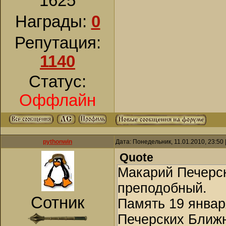
1625
Награды:
0
Репутация:
1140
Статус:
Оффлайн
pythonwin
Дата: Понедельник, 11.01.2010, 23:50
Quote
Макарий Печерски
преподобный.
Сотник
Память 19 январ
Печерских Ближн