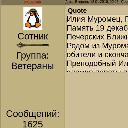
pythonwin
Дата: Вторник, 12.01.2010, 00:05 | С
Quote
Илия Муромец, Пе
Память 19 декаб
Сотник
Печерских Ближ
Родом из Мурома
Группа:
обители и сконча
Преподобный Ил
Ветераны
сложив персты пр
Православной Це
два последние п
старообрядческим
факт из жития с
Сообщений:
в пользу трехпе
1625
Некоторые из ис