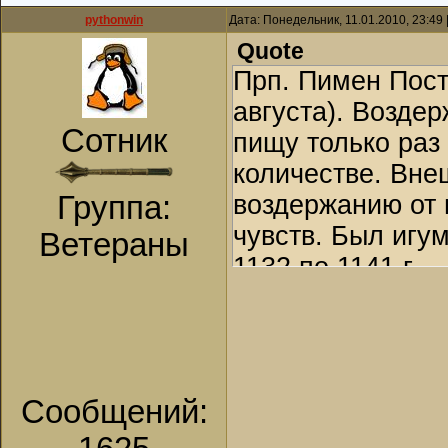
pythonwin
Дата: Понедельник, 11.01.2010, 23:49
Quote
Прп. Пимен Постн
августа). Воздер
Сотник
пищу только раз
количестве. Вн
Группа:
воздержанию от 
чувств. Был игу
Ветераны
1132 по 1141 г.
Сообщений: