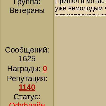
Группа:
Пришел в монаст
уже немолодым ч
Ветераны
лет исполняли с
сопровождая сво
псалмов. Еще п
прославляем от 
он потушил мант
Сообщений:
а мантия остала
1625
Мощи его находя
преподобного С
Награды:
0
троеперстно.
Репутация:
1140
Статус:
Оффлайн