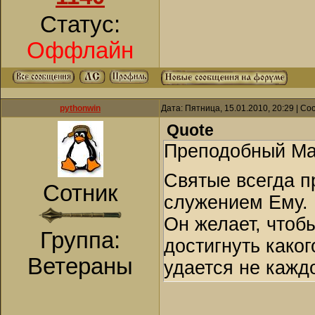
Статус:
Оффлайн
pythonwin
Дата: Пятница, 15.01.2010, 20:29 | С
Quote
Преподобный Мар
Святые всегда п
Сотник
служением Ему. 
Он желает, чтоб
Группа:
достигнуть како
Ветераны
удается не кажд
святости являетс
сердце любовь к 