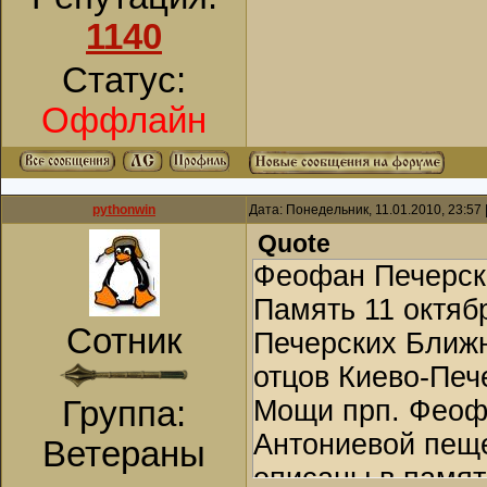
1140
Статус:
Оффлайн
pythonwin
Дата: Понедельник, 11.01.2010, 23:57
Quote
Феофан Печерский
Память 11 октяб
Сотник
Печерских Ближн
отцов Киево-Печ
Группа:
Мощи прп. Феофа
Антониевой пеще
Ветераны
описаны в памят