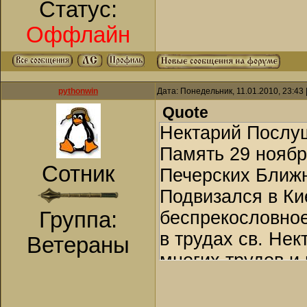
было согласия д
Статус:
кадил перед икон
Оффлайн
же один не отход
не покадив. Их н
имели дерзновен
pythonwin
Дата: Понедельник, 11.01.2010, 23:43
примирившись др
Quote
у друга. Братия 
Нектарий Послуш
ненависть и пон
Память 29 ноябр
Сотник
спасения, много
Печерских Ближн
слышать об этом
Подвизался в Ки
смотрению, прес
Группа:
беспрекословное
настал часть ото
в трудах св. Не
Ветераны
плакать о своем
многих трудов и
диакону Евагрию
погребен в Ближ
Господа за то, ч