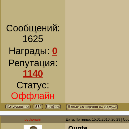
любой подвиг. П
сердце любовь к
или совершать к
Сообщений:
хранил эту любо
1625
неизвестным пр
Награды:
0
преподобного Ма
занимался такой
Репутация:
многие и в наше
1140
преподобный М
Статус:
епископов Симе
Оффлайн
различные блюд
молился Иисусов
Сыне Божий, пом
pythonwin
Дата: Пятница, 15.01.2010, 20:29 | С
за ним никаких 
Quote