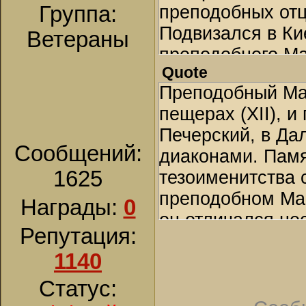
Группа:
преподобных отц
Подвизался в Ки
Ветераны
преподобного Ма
Quote
пещерах.
Преподобный Мак
пещерах (XII), 
Печерский, в Дал
Сообщений:
диаконами. Памя
1625
тезоименитства 
преподобном Мак
Награды:
0
он отличался не
Репутация:
к храму Божию и
1140
Священного Писа
много болел, и р
Статус:
Печерский монас