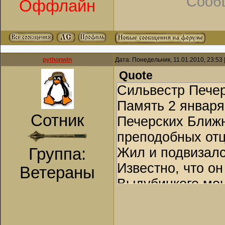
Сооб
Оффлайн
смирением он за
его грамоте. За 
сан диакона и п
этой памяти, у 
pythonwin
Дата: Понедельник, 11.01.2010, 23:53
Quote
еще память 28 с
Сильвестр Печерс
Дальних пещер -
Память 2 января
Печерскими чудо
Сотник
Печерских Ближн
поста.
преподобных отц
Группа:
Жил и подвизалс
Известно, что о
Ветераны
Выдубицкого мо
преподобного Не
угодников Печер