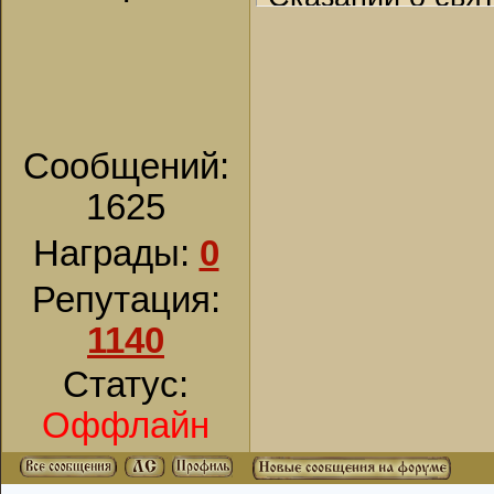
прощение греха с
написал много ч
уже не думал гне
земле. В 9-й пе
постоянную любо
Печерских преп
всегда помнил с
пещерах, препод
Сообщений:
гневе твоем. Пр
византийским - 
прилежну имейте
прибывших из Ко
1625
грехов» (1 Петр. 
Великой церкви 
Награды:
0
миролюбие, что 
Богородицы.
Репутация:
апостола: «Нест
правда и мир» (Р
1140
Тит сподобился 
Статус:
Бог любящим Его
Оффлайн
мощи его почива
Скончался преп. 