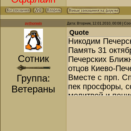
pythonwin
Дата: Вторник, 12.01.2010, 00:08 | С
Quote
Никодим Печерск
Память 31 октяб
Сотник
Печерских Ближн
отцов Киево-Печ
Группа:
Вместе с прп. С
пек просфоры, с
Ветераны
молитвой и пени
Мощи его находя