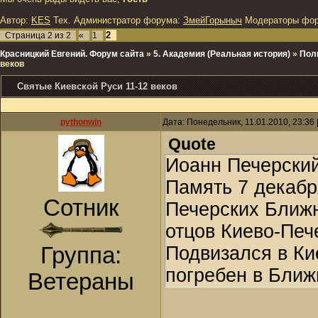
Автор:
KES
Тех. Администратор форума:
ЗмейГорыныч
Модераторы фо
2
Страница
2
из
2
«
1
Красницкий Евгений. Форум сайта
»
5. Академия (Реальная история)
»
Пол
веков
Святые Киевской Руси 11-12 веков
pythonwin
Дата: Понедельник, 11.01.2010, 23:36
Quote
Иоанн Печерский,
Память 7 декабр
Сотник
Печерских Ближн
отцов Киево-Печ
Группа:
Подвизался в Ки
погребен в Ближ
Ветераны