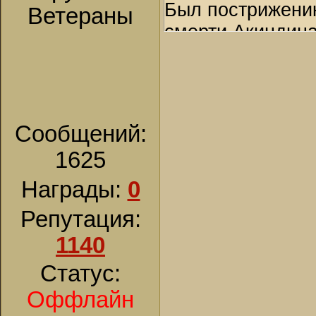
Был пострижени
к себе преподобн
Ветераны
смерти Акиндина
ценности. Свято
него и посвящен
деле он видел в 
Скончался 24 ию
соблазна он вме
пещерах прп. Ан
отнял у него пам
Вел. кн. Ростис
святому, князь п
Сообщений:
игумена и имел 
Феодора избили 
1625
воскресенье Вел
в крови, затем е
двенадцатью бр
Награды:
0
ним костер. В п
беседовал с ним
и святого Васили
Репутация:
говорил им о на
Умирая, преподо
1140
чтобы краткую, 
ногам князя Мст
Статус:
безмолвии монас
будет смертельн
отвечал ему: "Кн
в 1098 г.
Оффлайн