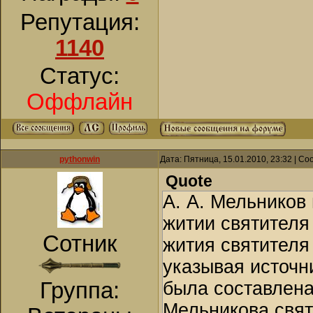
длительной вним
благоверного кн
Репутация:
сердце и весь с
жизнь Бориса Ю
1140
Мартина жаждала
отца за Киевский
ради превосходс
Статус:
все дети Юрия В
моего: для Него 
Потому благовер
Оффлайн
сор, чтобы приоб
участвовать в в
Мартин отказалс
своего отца. Отк
на подвиг затвор
для князя Борис
pythonwin
Дата: Пятница, 15.01.2010, 23:32 | С
Quote
свидетельствова
До XIV века мон
А. А. Мельников
князя. Также эт
(общежительно),
житии святителя
своему отцу, но
комнате (келии)
Сотник
жития святителя
Божью заповедь 
памяти своего н
указывая источн
святой Борис по
Мартина Исповед
Группа:
была составлена
родному отцу. Х
явление двух св
Мельникова свят