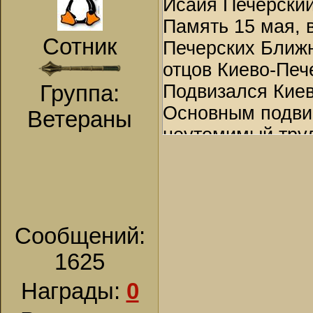
Исаия Печерский
уже мертв. Ему н
Память 15 мая, 
ни закрыть очей:
Сотник
Печерских Ближн
время преп. Тит
отцов Киево-Печ
Когда его спроси
Группа:
Подвизался Киево
отвечал:
Основным подвиг
Ветераны
— Во время боле
неутомимый труд
как ангелы отст
Скончался свято
гибели моей душ
находятся в Бли
на своего брата.
вы пошли и испр
Сообщений:
Когда вы привели
отвернулся от ме
1625
немилостивый а
Награды:
0
и тот упал безд