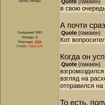
Quote
(
гамаюн
)
Группа: Авторы
в свою очеред
А почти сраз
Quote
(
гамаюн
)
Сообщений:
5393
Награды:
0
Кот вопросител
Репутация:
3154
Статус:
Оффлайн
Когда он усп
Quote
(
гамаюн
)
взгромоздился
взгляд на расх
отправился на 
То есть, пол