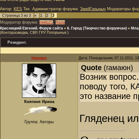
Автор:
KES
Тех. Администратор форума:
ЗмейГорыныч
Модераторы фо
3
Страница
3
из
3
«
1
2
Модератор форума:
,
nekto21
Rada
Красницкий Евгений. Форум сайта
»
6. Город (Творчество форумчан)
»
Мла
(Контрразведка, СВР, ГРУ Погорынья.)
Резидент.
Иринико
Дата: Понедельник, 07.11.2011, 1
Quote
(
гамаюн
)
Возник вопрос.
поводу того, К
это название п
Княгиня Ирина
Гляденец ил
Группа: Авторы