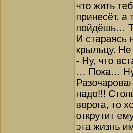
что жить те
принесёт, а
пойдёшь… Та
И стараясь 
крыльцу. Не
- Ну, что в
… Пока… Ну
Разочарован
надо!!! Стол
ворога, то х
открутит ем
эта жизнь им