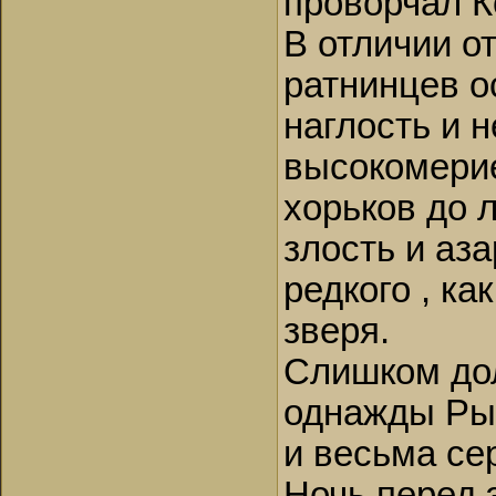
проворчал К
В отличии о
ратнинцев о
наглость и 
высокомерие
хорьков до 
злость и аз
редкого , ка
зверя.
Слишком дол
однажды Рыс
и весьма се
Ночь перед 