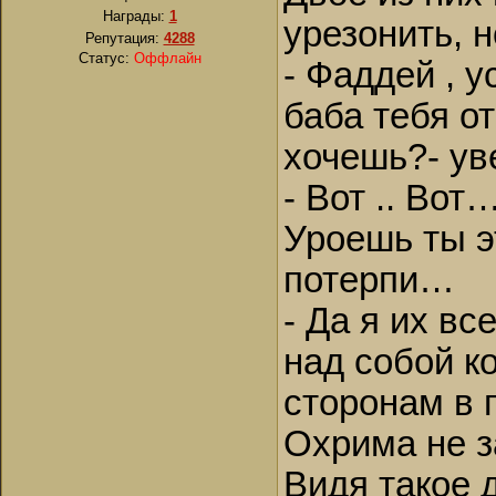
Награды:
1
урезонить, 
Репутация:
4288
Статус:
Оффлайн
- Фаддей , у
баба тебя от
хочешь?- у
- Вот .. Во
Уроешь ты 
потерпи…
- Да я их в
над собой к
сторонам в 
Охрима не з
Видя такое 