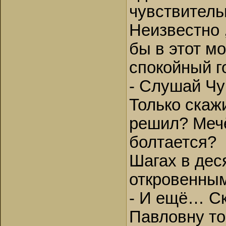
чувствитель
Неизвестно 
бы в этот м
спокойный г
- Слушай Чу
Только скаж
решил? Мечё
болтается?
Шагах в дес
откровенным
- И ещё… Ск
Павловну то