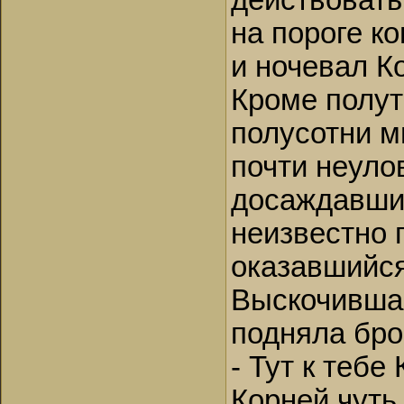
действовать.
на пороге к
и ночевал К
Кроме полут
полусотни м
почти неуло
досаждавшие
неизвестно 
оказавшийся 
Выскочившая
подняла бро
- Тут к теб
Корней чуть