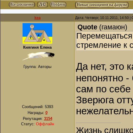
kea
Дата: Четверг, 10.11.2011, 14:50 
Quote
(
гамаюн
)
Перемещаться 
стремление к 
Княгиня Елена
Да нет, это 
Группа: Авторы
непонятно -
сам по себе 
Зверюга отт
Сообщений:
5393
нежелательн
Награды:
0
Репутация:
3154
Статус:
Оффлайн
Жизнь слишком