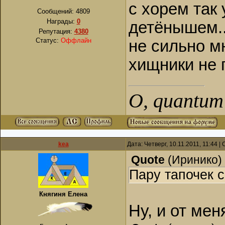
с хорем так 
Сообщений:
4809
Награды:
0
детёнышем...
Репутация:
4380
Статус:
Оффлайн
не сильно м
хищники не 
О, quantum 
kea
Дата: Четверг, 10.11.2011, 11:44 
Quote
(
Иринико
)
Пару тапочек 
Княгиня Елена
Ну, и от мен