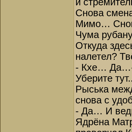
и стремител
Снова смен
Мимо… Снов
Чума рубан
Откуда здес
налетел? Т
- Кхе… Да…-
Уберите тут
Рыська межд
снова с удо
- Да… И вед
Ядрёна Матр