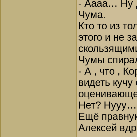
- Аааа… Ну 
Чума.
Кто то из т
этого и не 
скользящими
Чумы спира
- А , что , 
видеть кучу
оценивающе 
Нет? Нууу… 
Ещё правну
Алексей вдр