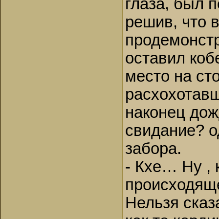
глаза, был 
решив, что 
продемонстр
оставил коб
место на ст
расхохотавш
наконец дож
свидание? о
забора.
- Кхе… Ну ,
происходящ
Нельзя сказ