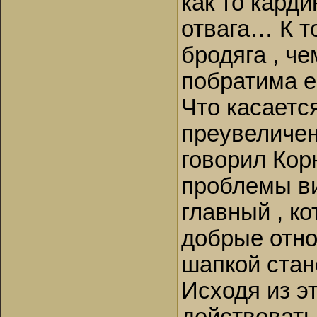
как то карди
отвага… К то
бродяга , ч
побратима е
Что касаетс
преувеличени
говорил Кор
проблемы ви
главный , к
добрые отно
шапкой стан
Исходя из э