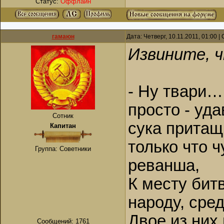
Статус:
Оффлайн
гамаюн
Дата: Четверг, 10.11.2011, 01:00 
Извините, ч
- Ну твари…
просто - уд
Сотник
сука притащ
Капитан
только что 
Группа: Советники
реванша,
К месту бит
народу, сре
Двое из них 
Сообщений:
1761