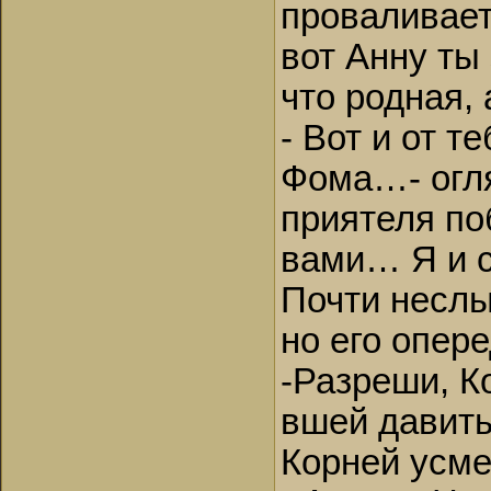
проваливает
вот Анну ты
что родная,
- Вот и от 
Фома…- огля
приятеля по
вами… Я и
Почти неслы
но его опер
-Разреши, К
вшей давит
Корней усмех