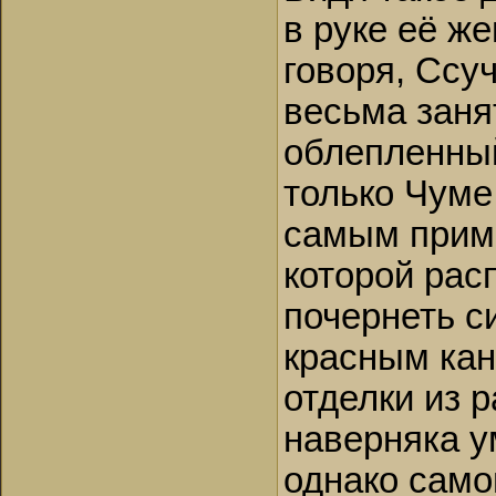
в руке её ж
говоря, Ссу
весьма заня
облепленный
только Чуме
самым приме
которой рас
почернеть с
красным кан
отделки из 
наверняка у
однако само