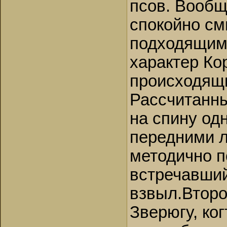
псов. Вообщ
спокойно см
подходящим,
характер Ко
происходящ
Рассчитанн
на спину од
передними л
методично п
встречавшийс
взвыл.Второ
Зверюгу, ко