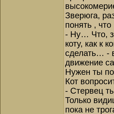
высокомерие
Зверюга, ра
понять , что
- Ну… Что, 
коту, как к 
сделать… - 
движение с
Нужен ты п
Кот вопроси
- Стервец т
Только види
пока не тро