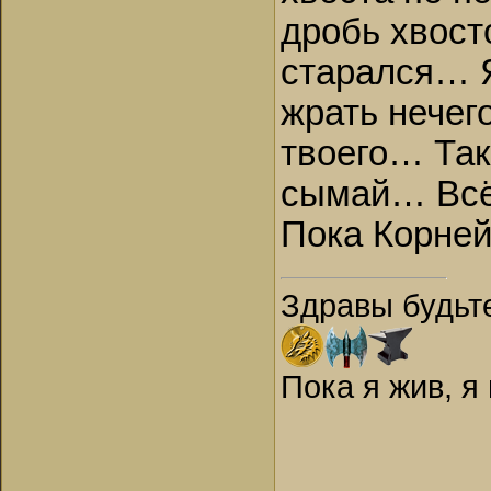
дробь хвост
старался… Я
жрать нечего
твоего… Так
сымай… Всё
Пока Корней
Здравы будьт
Пока я жив, я