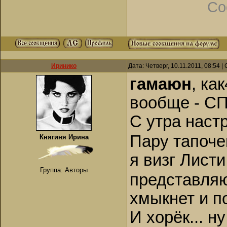
Со
Иринико
Дата: Четверг, 10.11.2011, 08:54 
гамаюн
, ка
вообще - СПА
С утра наст
Пару тапоче
Княгиня Ирина
я визг Листи
Группа: Авторы
представляю
хмыкнет и п
И хорёк... н