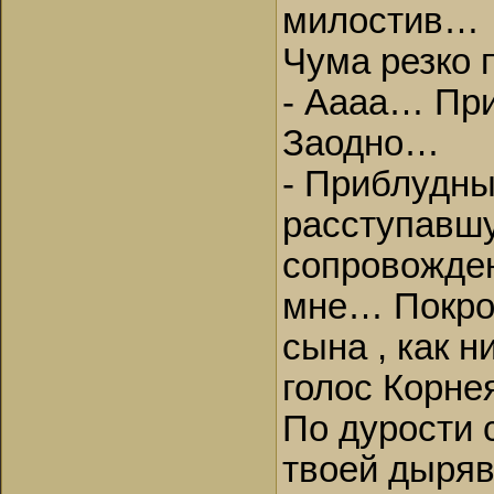
милостив…
Чума резко 
- Аааа… Пр
Заодно…
- Приблудны
расступавшу
сопровожден
мне… Покро
сына , как н
голос Корнея
По дурости 
твоей дыряв