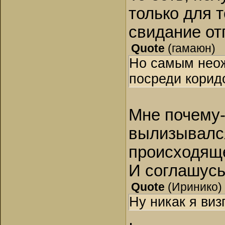
только для 
свидание от
Quote
(
гамаюн
)
Но самым неож
посреди корид
Мне почему-т
вылизывалс
происходящ
И соглашус
Quote
(
Иринико
)
Ну никак я виз
.