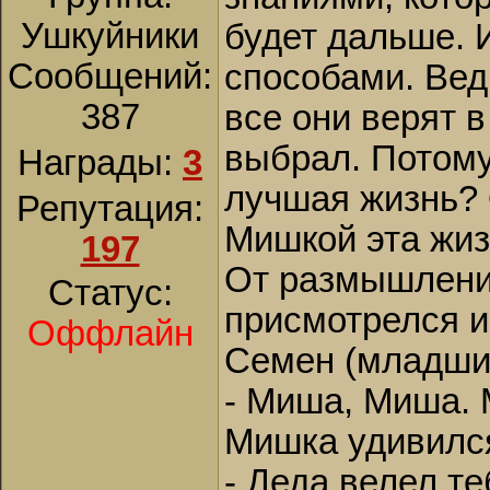
Ушкуйники
будет дальше. 
Сообщений:
способами. Ведь
387
все они верят в
выбрал. Потому 
Награды:
3
лучшая жизнь? 
Репутация:
Мишкой эта жиз
197
От размышлений
Статус:
присмотрелся и 
Оффлайн
Семен (младший
- Миша, Миша. 
Мишка удивилс
- Деда велел те