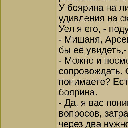
У боярина на л
удивления на с
Уел я его, - п
- Мишаня, Арсе
бы её увидеть,
- Можно и посм
сопровождать. 
понимаете? Ест
боярина.
- Да, я вас пон
вопросов, затр
через два нужн