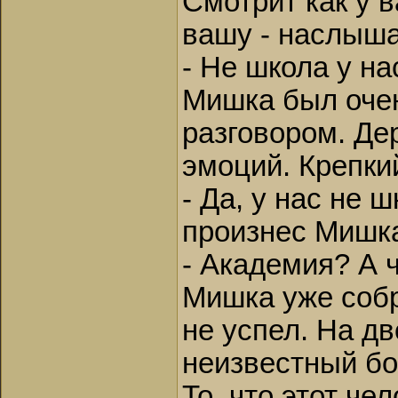
Смотрит как у в
вашу - наслыша
- Не школа у на
Мишка был очен
разговором. Де
эмоций. Крепки
- Да, у нас не 
произнес Мишк
- Академия? А ч
Мишка уже собр
не успел. На д
неизвестный бо
То, что этот ч