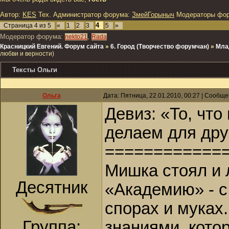
Автор:
KES
Тех. Администратор форума:
ЗмейГорыныч
Модераторы фо
4
Страница
4
из
5
«
1
2
3
5
»
Модератор форума:
,
nekto21
Rada
Красницкий Евгений. Форум сайта
»
6. Город (Творчество форумчан)
»
Мла
любви и верности)
Тексты Ольги
Ольга
Дата: Пятница, 22.01.2010, 00:27 | Сообщ
Девиз: «То, что
делаем для дру
============
Мишка стоял и
Десятник
«Академию» - с
спорах и муках.
Группа:
знаниями, котор