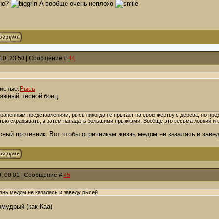
сно?
А вообще очень неплохо
010, 23:50 | Сообщение #
44
нистые.
Рысь
важный лесной боец.
раненным представлениям, рысь никогда не прыгает на свою жертву с дерева, но пре
ью скрадывать, а затем нападать большими прыжками. Вообще это весьма ловкий и 
асный противник. Вот чтобы опричникам жизнь медом не казалась и заве
0, 00:01 | Сообщение #
45
знь медом не казалась и заведу рысей
омудрый (как Каа)