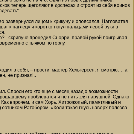
ков теперь щеголяют в доспехах и строят из себя воинов
адевать".
во развернулся лицом к крикуну и опоясался. Нагловатая
г к наглецу и коротко ткнул пальцами левой руки в
ся.
сно? - скрипуче процедил Снорри, правой рукой поигрывая
временно с тычком по горлу.
дил в себя, – прости, мастер Хельгерсен, я смотрю…, а
н, не признал!..
ил. Спроси его кто ещё с месяц назад о возможности
рошавшему проблеватся и не пить эля пару дней. Однако
Как впрочем, и сам Хорь. Хитрожопый, памятливый и
 сотником Ратобором: »Коли такая гнусь наверх полезла –