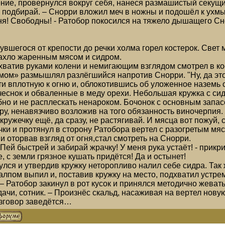
ие, провернулся вокруг себя, нанеся размашистый секущи
ву подбирай. – Снорри вложил меч в ножны и подошёл к ухм
дня! Свободны! - Ратобор покосился на тяжело дышащего Сно
увшегося от крепости до речки холма горел костерок. Све
пахло жаренным мясом и сидром.
хватив руками колени и немигающим взглядом смотрел в кос
умом» размышлял разлёгшийся напротив Снорри. "Ну, да эт
ти вплотную к огню и, облокотившись об уложенное наземь
чеснок и обваленные в меду орехи. Небольшая кружка с си
добно и не расплескать ненароком. Бочонок с основным зап
ру, ненавязчиво возложив на того обязанность виночерпия.
 кружечку ещё, да сразу, не растягивай. И мясца вот пожуй,
ки и протянул в сторону Ратобора вертел с разогретым мяс
и оторвав взгляд от огня,стал смотреть на Снорри.
! Пей быстрей и забирай жрачку! У меня рука устаёт! - пр
, с земли грязное кушать придётся! Да и остынет!
лся и утвердив кружку неторопливо налил себе сидра. Так
залпом выпил и, поставив кружку на место, подхватил устре
– Ратобор закинул в рот кусок и принялся методично жевать
удачи, сотник. – Произнёс скальд, насаживая на вертел нов
разговор заведётся…