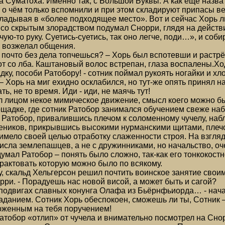
а Суматоха. Именно так, с Большой Буквы. А как ещё назва
 о чём только вспомнили и при этом складируют припасы в
ладывая в «более подходящее место». Вот и сейчас Хорь л
 со скрытым злорадством подумал Снорри, глядя на действ
чую-то руку. Суетись-суетись, так оно легче, поди…», и соб
и возжелал общения.
 почто без дела топчешься? – Хорь был вспотевши и растрё
от со лба. Каштановый волос встрепан, глаза воспалены.Х
ку, пособи Ратобору! - сотник поймал рукоять ногайки и хло
! – Хорь на миг ехидно осклабился, но тут-же опять принял
ть, не то время. Иди - иди, не маячь тут!
 лицом некое мимическое движение, смысл коего можно был
щадке, где сотник Ратобор занимался обучением свеже на
Ратобор, привалившись плечом к соломенному чучелу, наб
еников, прикрывшись высокими нурманскими щитами, плечом
имело своей целью отработку слаженности строя. На взгля
исла землепашцев, а не с дружинниками, но начальство, оч
думал Ратобор – понять было сложно, так-как его тонкокос
трактовать которую можно было по всякому.
жу, скальд Хельгерсон решил почтить воинское занятие свои
ри. - Порадуешь нас новой висой, а может быть и сагой?
 подвигах славных конунга Олафа из Бьёрнфьиорда… - нача
заданием. Сотник Хорь обеспокоен, сможешь ли ты, Сотник 
оженным на тебя поручением!
 Ратобор «отлип» от чучела и внимательно посмотрел на Сно