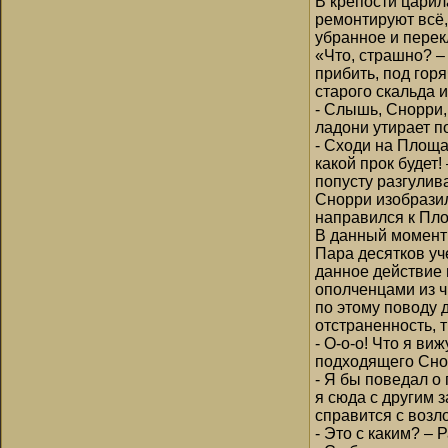
В крепости царил
ремонтируют всё,
убранное и перек
«Что, страшно? –
прибить, под горя
старого скальда 
- Слышь, Снорри,
ладони утирает п
- Сходи на Площад
какой прок будет
попусту разгулива
Снорри изобразил
направился к Пло
В данный момент 
Пара десятков уч
данное действие 
ополченцами из ч
по этому поводу 
отстраненность, 
- О-о-о! Что я ви
подходящего Снор
- Я бы поведал о
я сюда с другим 
справится с возл
- Это с каким? –