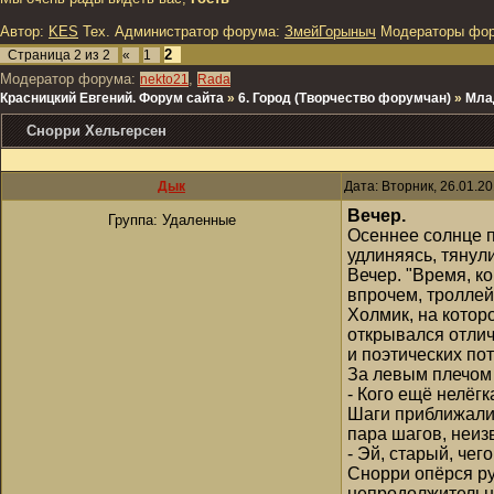
Автор:
KES
Тех. Администратор форума:
ЗмейГорыныч
Модераторы фо
2
Страница
2
из
2
«
1
Модератор форума:
,
nekto21
Rada
Красницкий Евгений. Форум сайта
»
6. Город (Творчество форумчан)
»
Мла
Снорри Хельгерсен
Дык
Дата: Вторник, 26.01.2
Вечер.
Группа: Удаленные
Осеннее солнце п
удлиняясь, тянул
Вечер. "Время, к
впрочем, троллей 
Холмик, на котор
открывался отлич
и поэтических по
За левым плечом
- Кого ещё нелёг
Шаги приближалис
пара шагов, неиз
- Эй, старый, чег
Снорри опёрся ру
непродолжительны