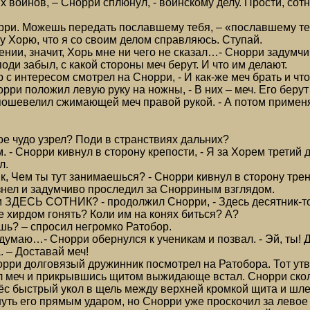
их воинов, – Снорри сплюнул, - воинскому делу. Прости, сот
орри. Можешь передать пославшему тебя, – «пославшему те
ку Хорю, что я со своим делом справляюсь. Ступай.
ении, значит, Хорь мне ни чего не сказал…- Снорри задумчив
поди забыл, с какой стороны меч берут. И что им делают.
 с интересом смотрел на Снорри, - И как-же меч брать и что
орри положил левую руку на ножны, - В них – меч. Его беру
пошевелил сжимающей меч правой рукой. - А потом применя
:
кое чудо узрел? Поди в странствиях дальних?
ом. - Снорри кивнул в сторону крепости, - Я за Хорем трети
л.
ник, Чем ты тут занимаешься? - Снорри кивнул в сторону тр
нел и задумчиво проследил за Снорриным взглядом.
ем ЗДЕСЬ СОТНИК? - продолжил Снорри, - Здесь десятник-то
е хирдом гонять? Коли им на конях биться? А?
ешь? – спросил негромко Ратобор.
 думаю…- Снорри обернулся к ученикам и позвал. - Эй, ты! 
. – Доставай меч!
ри долговязый дружинник посмотрел на Ратобора. Тот утв
 меч и прикрывшись щитом выжидающе встал. Снорри скол
ёс быстрый укол в щель между верхней кромкой щита и шл
уть его прямым ударом, но Снорри уже проскочил за левое 