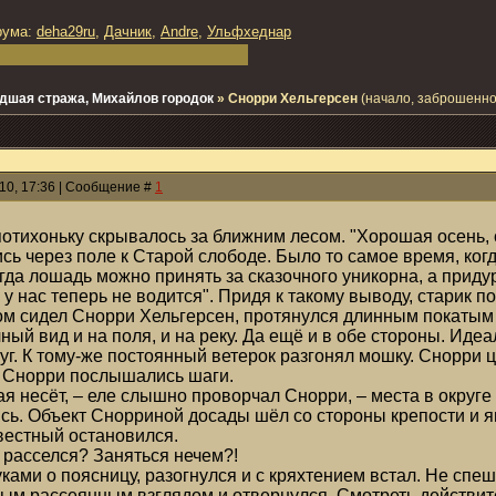
рума:
deha29ru
,
Дачник
,
Andre
,
Ульфхеднар
дшая стража, Михайлов городок
»
Снорри Хельгерсен
(начало, заброшенно
010, 17:36 | Сообщение #
1
отихоньку скрывалось за ближним лесом. "Хорошая осень, 
ись через поле к Старой слободе. Было то самое время, ког
огда лошадь можно принять за сказочного уникорна, а приду
у нас теперь не водится". Придя к такому выводу, старик п
ом сидел Снорри Хельгерсен, протянулся длинным покатым в
ный вид и на поля, и на реку. Да ещё и в обе стороны. И
туг. К тому-же постоянный ветерок разгонял мошку. Снорри 
 Снорри послышались шаги.
кая несёт, – еле слышно проворчал Снорри, – места в округ
ь. Объект Снорриной досады шёл со стороны крепости и явн
вестный остановился.
о расселся? Заняться нечем?!
ками о поясницу, разогнулся и с кряхтением встал. Не спе
м рассеянным взглядом и отвернулся. Смотреть действите