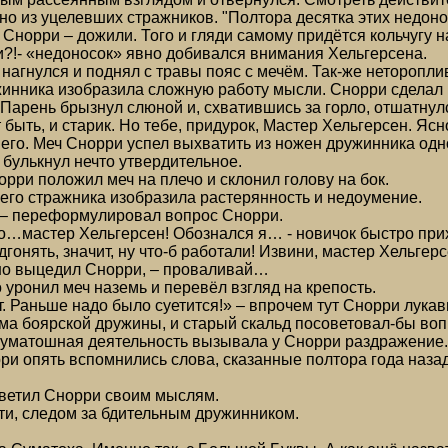
о из уцелевших стражников. "Полтора десятка этих недонос
 Снорри – дожили. Того и гляди самому придётся кольчугу н
-ли?!- «недоносок» явно добивался внимания Хельгерсена.
нагнулся и поднял с травы пояс с мечём. Так-же неторопли
нника изобразила сложную работу мысли. Снорри сделал ша
 Парень брызнул слюной и, схватившись за горло, отшатнул
т быть, и старик. Но тебе, придурок, Мастер Хельгерсен. Я
го. Меч Снорри успел выхватить из ножен дружинника одно
 булькнул нечто утвердительное.
орри положил меч на плечо и склонил голову на бок.
го стражника изобразила растерянность и недоумение.
? – переформулировал вопрос Снорри.
о…мастер Хельгерсен! Обознался я… - новичок быстро прихо
дгонять, значит, ну что-б работали! Извини, мастер Хельгерсе
яжно выцедил Снорри, – проваливай…
уронил меч наземь и перевёл взгляд на крепость.
т. Раньше надо было суетится!» – впрочем тут Снорри лукав
ма боярской дружины, и старый скальд посоветовал-бы воп
уматошная деятельность вызывала у Снорри раздражение. 
ри опять вспомнились слова, сказанные полтора года назад
 ответил Снорри своим мыслям.
ти, следом за бдительным дружинником.