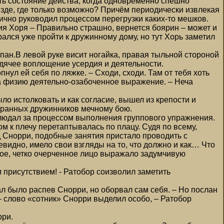
ть состояние действа, когда одновременно спешно
езде, где только возможно? Причём периодически извлекая
ично руководил процессом перегрузки каких-то мешков.
ия Хоря – Правильно страшно, вернется боярин – может и
ирался уже пройти к дружинному дому, но тут Хорь заметил
пан.В левой руке висит ногайка, правая тыльной стороной
одячее воплощение усердия и деятельности.
пнул ей себя по ляжке. – Сходи, сходи. Там от тебя хоть
 на физию деятельно-озабоченное выражение. – Неча
о истолковать и как согласие, вышел из крепости и
бранных дружинников мечному бою.
людал за процессом выполнения группового упражнения.
 к плечу перетаптывалась по плацу. Судя по всему,
д Снорри, подобные занятия пристало проводить с
евидно, имело свои взгляды на то, что должно и как… Что
тное, четко очерченное лицо выражало задумчивую
м присутствием! - Ратобор соизволил заметить
л было распев Снорри, но оборвал сам себя. – Но послан
– слово «сотник» Снорри выделил особо, – Ратобор
рри.