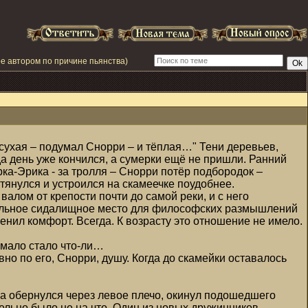
е автором по причине пьянства)
сухая – подумал Снорри – и тёплая…" Тени деревьев,
да день уже кончился, а сумерки ещё не пришли. Ранний
рка-Эрика - за тролля – Снорри потёр подбородок –
отянулся и устроился на скамеечке поудобнее.
алом от крепости почти до самой реки, и с него
деальное сидалищное место для философских размышлений
ценил комфорт. Всегда. К возрасту это отношение не имело.
е мало стало что-ли…
о по его, Снорри, душу. Когда до скамейки оставалось
ша обернулся через левое плечо, окинул подошедшего
льно было не на что. Один из новых дружинников,