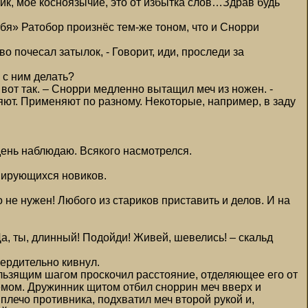
ник, моё косноязычие, это от избытка слов…Здрав будь
бя» Ратобор произнёс тем-же тоном, что и Снорри
о почесал затылок, - Говорит, иди, проследи за
 с ним делать?
т вот так. – Снорри медленно вытащил меч из ножен. -
ют. Применяют по разному. Некоторые, например, в заду
й день наблюдаю. Всякого насмотрелся.
енирующихся новиков.
 не нужен! Любого из стариков приставить и делов. И на
Да, ты, длинный! Подойди! Живей, шевелись! – скальд
ердительно кивнул.
ьзящим шагом проскочил расстояние, отделяющее его от
емом. Дружинник щитом отбил сноррин меч вверх и
плечо противника, подхватил меч второй рукой и,