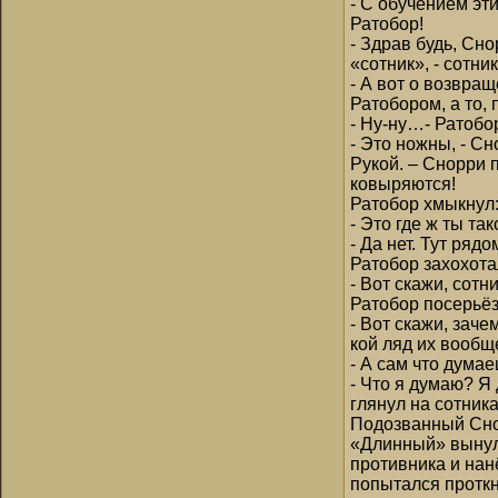
- С обучением эт
Ратобор!
- Здрав будь, Сн
«сотник», - сотни
- А вот о возвращ
Ратобором, а то, 
- Ну-ну…- Ратобор
- Это ножны, - Сн
Рукой. – Снорри 
ковыряются!
Ратобор хмыкнул
- Это где ж ты та
- Да нет. Тут ряд
Ратобор захохота
- Вот скажи, сот
Ратобор посерьёз
- Вот скажи, зач
кой ляд их вообщ
- А сам что дума
- Что я думаю? Я
глянул на сотника
Подозванный Снор
«Длинный» вынул
противника и нан
попытался проткн