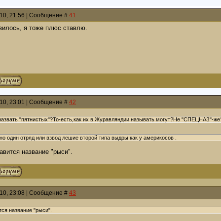
010, 21:56 | Сообщение #
41
вилось, я тоже плюс ставлю.
010, 23:01 | Сообщение #
42
назвать "пятнистых"?То-есть,как их в Журавляндии называть могут?Не "СПЕЦНАЗ"-же
но один отряд или взвод лешие второй типа выдры как у америкосов .
авится название "рыси".
010, 23:08 | Сообщение #
43
тся название "рыси".