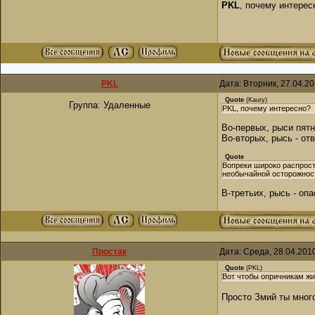
PKL
, почему интере
PKL
Дата: Вторник, 27.04.2
Quote
(
Kaury
)
Группа: Удаленные
PKL, почему интересно?
Во-первых, рыси пят
Во-вторых, рысь - от
Quote
Вопреки широко распрост
необычайной осторожност
В-третьих, рысь - оп
Простак
Дата: Среда, 28.04.201
Quote
(
PKL
)
Вот чтобы опричникам жи
Просто Змий ты мног