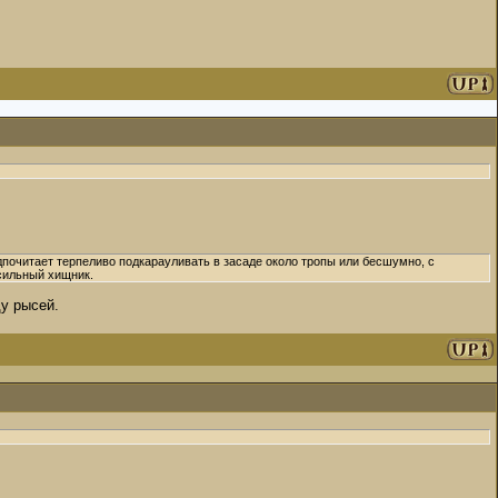
дпочитает терпеливо подкарауливать в засаде около тропы или бесшумно, с
сильный хищник.
ду рысей.