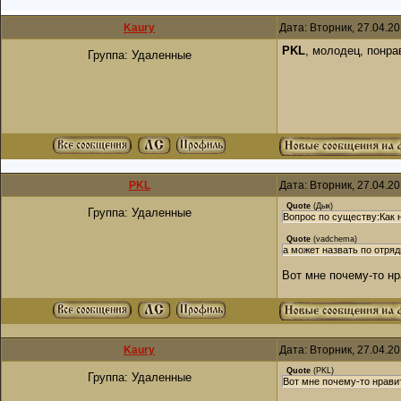
Kaury
Дата: Вторник, 27.04.2
PKL
, молодец, понра
Группа: Удаленные
PKL
Дата: Вторник, 27.04.2
Quote
(
Дык
)
Группа: Удаленные
Вопрос по существу:Как 
Quote
(
vadchema
)
а может назвать по отряд
Вот мне почему-то нр
Kaury
Дата: Вторник, 27.04.2
Quote
(
PKL
)
Группа: Удаленные
Вот мне почему-то нрави