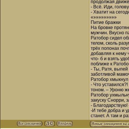
продолжая движен
- Всё. Иди, голо
- Хватит на сего
«»»»»»»»»»
Питие бражки
На бровке протян
мужчин. Вкусно 
Ратобор сидел об
телом, сколь раз
трёх попонах поч
добавляя к нему 
что- б и взять у
поближе к Ратобо
- Ты, Ратя, выпей
заботливой мамоч
Ратобор хмыкнул 
- Что уставился?
тоном. – Уроню же
Ратобор ухмыльну
закуску Снорри, 
- Благодарствую! 
-И тебе добра и 
станет. А там и 