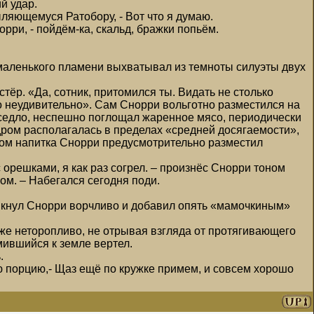
й удар.
ыляющемуся Ратобору, - Вот что я думаю.
рри, - пойдём-ка, скальд, бражки попьём.
т маленького пламени выхватывал из темноты силуэты двух
тёр. «Да, сотник, притомился ты. Видать не столько
о неудивительно». Сам Снорри вольготно разместился на
 седло, неспешно поглощал жаренное мясо, периодически
дром располагалась в пределах «средней досягаемости»,
асом напитка Снорри предусмотрительно разместил
 с орешками, я как раз согрел. – произнёс Снорри тоном
ом. – Набегался сегодня поди.
икрикнул Снорри ворчливо и добавил опять «мамочкиным»
 же неторопливо, не отрывая взгляда от протягивающего
мившийся к земле вертел.
.
ую порцию,- Щаз ещё по кружке примем, и совсем хорошо